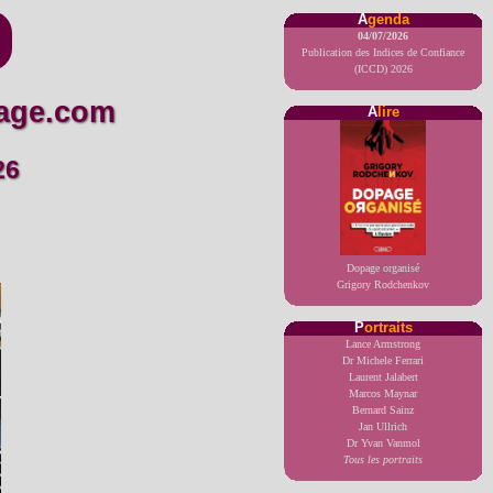
A
genda
04/07/2026
Publication des Indices de Confiance
(ICCD) 2026
page.com
A
lire
26
Dopage organisé
Grigory Rodchenkov
P
ortraits
Lance Armstrong
Dr Michele Ferrari
Laurent Jalabert
Marcos Maynar
Bernard Sainz
Jan Ullrich
Dr Yvan Vanmol
Tous les portraits