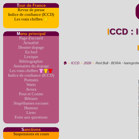
T
our de France
Revue de presse
Indice de confiance (ICCD)
Les vrais chiffres
ICCD :
M
enu principal
Page d'accueil
Actualité
Dossier dopage
En bref
Lexique
Bibliographie
🏠︎
›
ICCD
›
2026
›
Red Bull - BORA - hansgroh
Annuaires du dopage
Les vrais chiffres
Indice de confiance (ICCD)
Portraits
Watts
Aveux
Pour et Contre
Bêtisier
Stupéfiantes excuses
Humour
Liens
Foire aux questions
S
anctions
Suspensions en cours