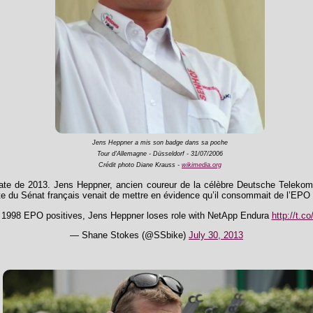
Jens Heppner a mis son badge dans sa poche
Tour d'Allemagne - Düsseldorf - 31/07/2006
Crédit photo Diane Krauss -
wikimedia.org
 date de 2013. Jens Heppner, ancien coureur de la célèbre Deutsche Telekom
e du Sénat français venait de mettre en évidence qu’il consommait de l’EPO
 1998 EPO positives, Jens Heppner loses role with NetApp Endura
http://t.
— Shane Stokes (@SSbike)
July 30, 2013