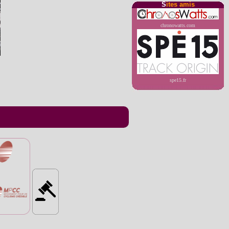
S
ites amis
chronowatts.com
spe15.fr