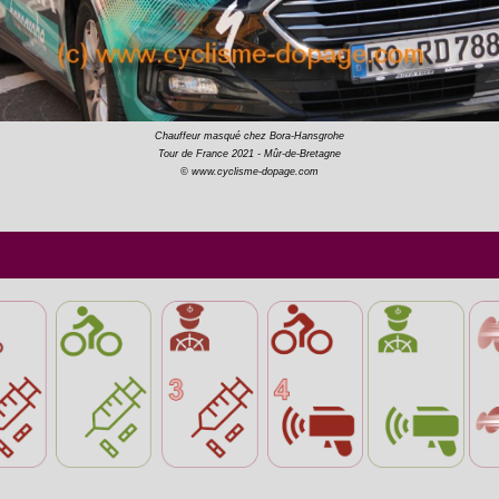
Chauffeur masqué chez Bora-Hansgrohe
Tour de France 2021 - Mûr-de-Bretagne
© www.cyclisme-dopage.com