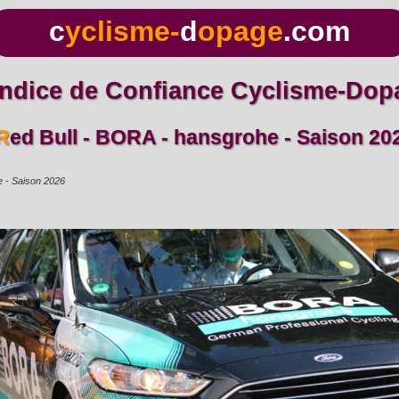
c
yclisme-
d
opage
.com
 Indice de Confiance Cyclisme-Do
Red Bull - BORA - hansgrohe - Saison 20
e - Saison 2026