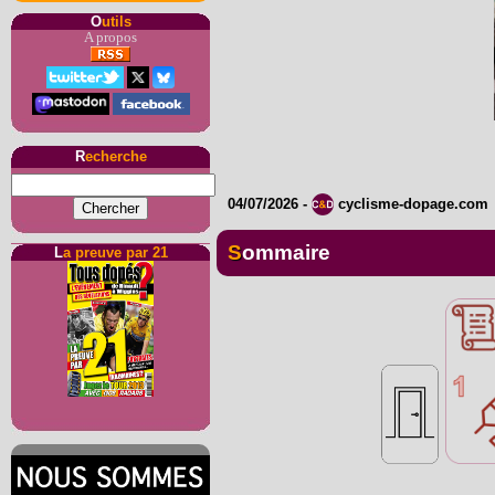
O
utils
A propos
R
echerche
04/07/2026
-
cyclisme-dopage.com
Sommaire
L
a preuve par 21