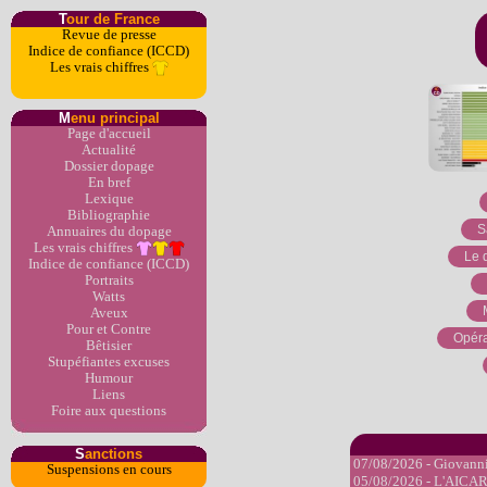
T
our de France
Revue de presse
Indice de confiance (ICCD)
Les vrais chiffres
M
enu principal
Page d'accueil
Actualité
Dossier dopage
En bref
Lexique
Bibliographie
S
Annuaires du dopage
Les vrais chiffres
Le 
Indice de confiance (ICCD)
Portraits
Watts
Aveux
Pour et Contre
Opéra
Bêtisier
Stupéfiantes excuses
Humour
Liens
Foire aux questions
S
anctions
07/08/2026 - Giovanni 
Suspensions en cours
05/08/2026 - L'AICAR,