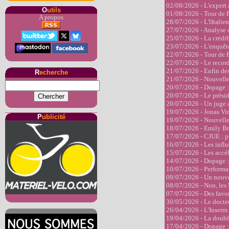
02/08/2026 - L'expert 
O
utils
01/08/2026 - Tour de F
A propos
28/07/2026 - L'lItalie
27/07/2026 - Analyse d
25/07/2026 - La crédib
23/07/2026 - L'enquête
22/07/2026 - Tour de Fr
22/07/2026 - Le record
21/07/2026 - Enfin des
R
echerche
21/07/2026 - Nouvelle 
20/07/2026 - Dopage : 
20/07/2026 - Le préside
20/07/2026 - Un juge a 
19/07/2026 - Jonas Vin
P
ublicité
19/07/2026 - Nouvelle
18/07/2026 - Emily Bra
17/07/2026 - CJUE : pu
16/07/2026 - Les influ
15/07/2026 - Les accél
14/07/2026 - Dopage : 
10/07/2026 - Performan
09/07/2026 - Un nouve
08/07/2026 - Non, les 
07/07/2026 - Des favor
30/05/2026 - Le docteu
26/04/2026 - L'Inserm al
19/04/2026 - La double
17/04/2026 - Dopage : 