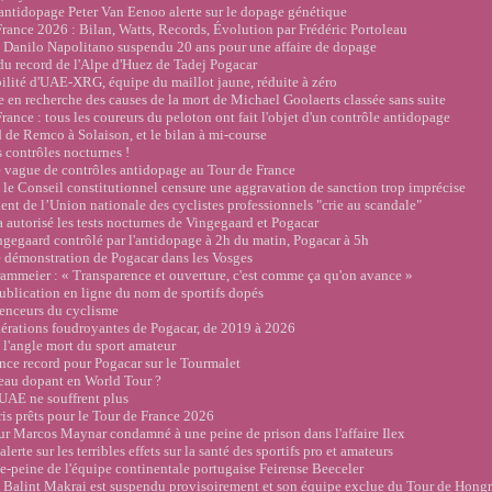
antidopage Peter Van Eenoo alerte sur le dopage génétique
rance 2026 : Bilan, Watts, Records, Évolution par Frédéric Portoleau
n Danilo Napolitano suspendu 20 ans pour une affaire de dopage
u record de l'Alpe d'Huez de Tadej Pogacar
ilité d'UAE-XRG, équipe du maillot jaune, réduite à zéro
 en recherche des causes de la mort de Michael Goolaerts classée sans suite
ance : tous les coureurs du peloton ont fait l'objet d'un contrôle antidopage
 de Remco à Solaison, et le bilan à mi-course
 contrôles nocturnes !
vague de contrôles antidopage au Tour de France
le Conseil constitutionnel censure une aggravation de sanction trop imprécise
nt de l’Union nationale des cyclistes professionnels "crie au scandale"
autorisé les tests nocturnes de Vingegaard et Pogacar
gegaard contrôlé par l'antidopage à 2h du matin, Pogacar à 5h
 démonstration de Pogacar dans les Vosges
mmeier : « Transparence et ouverture, c'est comme ça qu'on avance »
blication en ligne du nom de sportifs dopés
enceurs du cyclisme
érations foudroyantes de Pogacar, de 2019 à 2026
l'angle mort du sport amateur
ce record pour Pogacar sur le Tourmalet
au dopant en World Tour ?
UAE ne souffrent plus
is prêts pour le Tour de France 2026
r Marcos Maynar condamné à une peine de prison dans l'affaire Ilex
erte sur les terribles effets sur la santé des sportifs pro et amateurs
-peine de l'équipe continentale portugaise Feirense Beeceler
Balint Makrai est suspendu provisoirement et son équipe exclue du Tour de Hongr