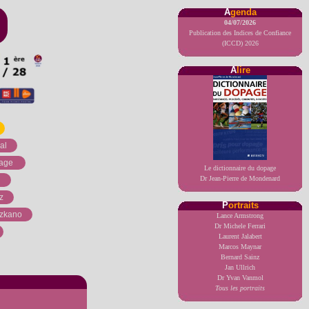
A
genda
04/07/2026
Publication des Indices de Confiance
(ICCD) 2026
A
lire
al
opage
Le dictionnaire du dopage
Dr Jean-Pierre de Mondenard
i
z
P
ortraits
azkano
Lance Armstrong
Dr Michele Ferrari
Laurent Jalabert
Marcos Maynar
Bernard Sainz
Jan Ullrich
Dr Yvan Vanmol
Tous les portraits