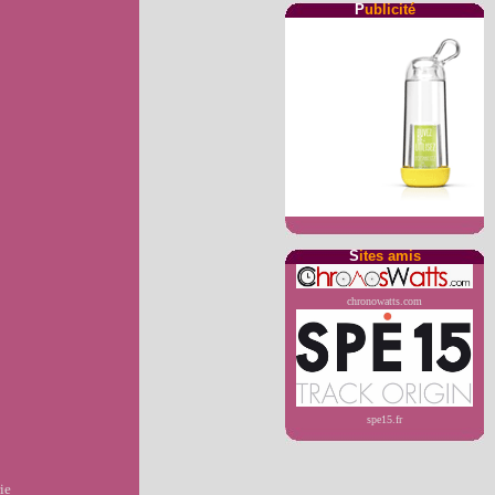
P
ublicité
S
ites amis
chronowatts.com
spe15.fr
ie