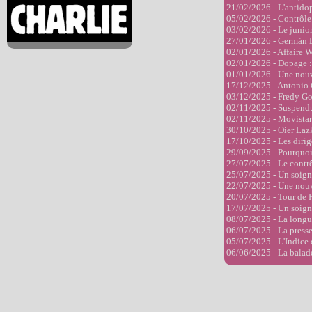
21/02/2026 - L'antido
05/02/2026 - Contrôle 
03/02/2026 - Le junio
27/01/2026 - Germán Da
02/01/2026 - Affaire 
02/01/2026 - Dopage : 
01/01/2026 - Une nouve
17/12/2025 - Antonio 
03/12/2025 - Fredy Gon
02/11/2025 - Suspendu,
02/11/2025 - Movistar
30/10/2025 - Oier Laz
17/10/2025 - Les diri
29/09/2025 - Pourquoi B
27/07/2025 - Le contrô
25/07/2025 - Un soigne
22/07/2025 - Une nouvel
20/07/2025 - Tour de F
17/07/2025 - Un soigne
08/07/2025 - La longu
06/07/2025 - La presse
05/07/2025 - L'Indice 
06/06/2025 - La balad