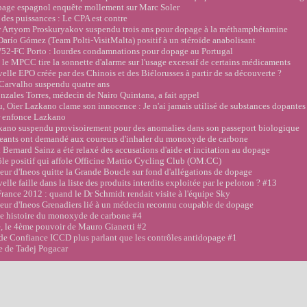
page espagnol enquête mollement sur Marc Soler
des puissances : Le CPA est contre
r Artyom Proskuryakov suspendu trois ans pour dopage à la méthamphétamine
río Gómez (Team Polti-VisitMalta) positif à un stéroïde anabolisant
W52-FC Porto : lourdes condamnations pour dopage au Portugal
le MPCC tire la sonnette d'alarme sur l'usage excessif de certains médicaments
lle EPO créée par des Chinois et des Biélorusses à partir de sa découverte ?
Carvalho suspendu quatre ans
zales Torres, médecin de Nairo Quintana, a fait appel
 Oier Lazkano clame son innocence : Je n'ai jamais utilisé de substances dopantes
 enfonce Lazkano
kano suspendu provisoirement pour des anomalies dans son passeport biologique
geants ont demandé aux coureurs d'inhaler du monoxyde de carbone
ernard Sainz a été relaxé des accusations d'aide et incitation au dopage
le positif qui affole Officine Mattio Cycling Club (OM.CC)
ur d'Ineos quitte la Grande Boucle sur fond d'allégations de dopage
le faille dans la liste des produits interdits exploitée par le peloton ? #13
rance 2012 : quand le Dr Schmidt rendait visite à l'équipe Sky
ur d'Ineos Grenadiers lié à un médecin reconnu coupable de dopage
e histoire du monoxyde de carbone #4
, le 4ème pouvoir de Mauro Gianetti #2
de Confiance ICCD plus parlant que les contrôles antidopage #1
e de Tadej Pogacar