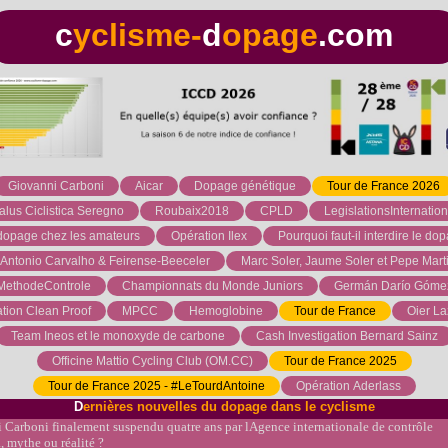
c
yclisme-
d
opage
.com
Giovanni Carboni
Aicar
Dopage génétique
Tour de France 2026
alus Ciclistica Seregno
Roubaix2018
CPLD
LegislationsInternation
dopage chez les amateurs
Opération Ilex
Pourquoi faut-il interdire le d
Antonio Carvalho & Feirense-Beeceler
Marc Soler, Jaume Soler et Pepe Mart
MethodeControle
Championnats du Monde Juniors
Germán Darío Góme
tion Clean Proof
MPCC
Hemoglobine
Tour de France
Oier L
Team Ineos et le monoxyde de carbone
Cash Investigation Bernard Sainz
Officine Mattio Cycling Club (OM.CC)
Tour de France 2025
Tour de France 2025 - #LeTourdAntoine
Opération Aderlass
D
ernières nouvelles du dopage dans le cyclisme
Carboni finalement suspendu quatre ans par lAgence internationale de contrôle
 mythe ou réalité ?