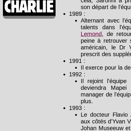
cela, Saronni a pr
son départ de l'équ
1989 :
Alternant avec l'é
talents dans l'
Lemond
, de retou
peine à retrouver 
américain, le Dr 
prescrit des supplé
1991 :
Il exerce pour la d
1992 :
Il rejoint l'équip
deviendra Mapei 
manager de l'équi
plus.
1993 :
Le docteur Flavio 
aux côtés d'Yvan 
Johan Museeuw et F