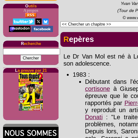
Yvan Van
O
utils
A propos
(Tour de P
© www.
Repères
R
echerche
Le Dr Van Mol est né à Lo
son adolescence.
L
a preuve par 21
1983 :
Débutant dans l'é
cortisone
à Giusepp
épreuve que le cou
rapportés par
Pier
y reproduit un ar
Donati
: "Le trait
problèmes, notamm
Depuis lors, Saron