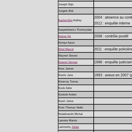
Joseph Stijn
Jungels Bob
2004 : absence au contrô
Kashechkin
Andrey
2012 : enquête interne
Kasperkiewicz Przemyslaw
2008 : contrôle positif
Keisse Iljo
Kemps Aaron
2011 : enquête policièr
Kittel Marcel
Kleynen Steven
1998 : enquête judiciai
Knaven Servais
Knox James
1993 : aveux en 2007 (
Koerts Jans
Konecny Tomas
Kools Adrie
Kunitski Andrei
Kuum Janus
Kvist Thomas Vedel
Kwiatkowski Michal
Lameire Marnix
Lammerts
Johan