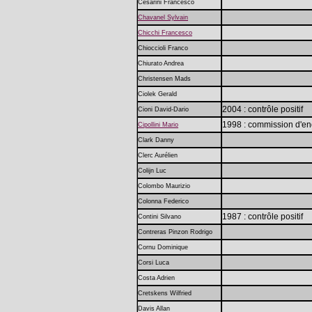
Cesarini Francesco
Chavanel Sylvain
Chicchi Francesco
Chioccioli Franco
Chiurato Andrea
Christensen Mads
Ciolek Gerald
2004 : contrôle positif
Cioni David-Dario
1998 : commission d'en
Cipollini Mario
Clark Danny
Clerc Aurélien
Colijn Luc
Colombo Maurizio
Colonna Federico
1987 : contrôle positif
Contini Silvano
Contreras Pinzon Rodrigo
Cornu Dominique
Corsi Luca
Costa Adrien
Cretskens Wilfried
Davis Allan