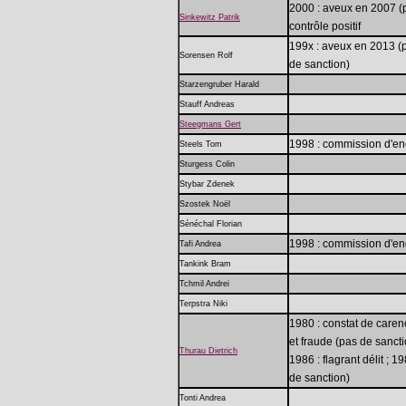
2000 : aveux en 2007 (pa
Sinkewitz Patrik
contrôle positif
199x : aveux en 2013 (p
Sorensen Rolf
de sanction)
Starzengruber Harald
Stauff Andreas
Steegmans Gert
1998 : commission d'en
Steels Tom
Sturgess Colin
Stybar Zdenek
Szostek Noël
Sénéchal Florian
1998 : commission d'en
Tafi Andrea
Tankink Bram
Tchmil Andrei
Terpstra Niki
1980 : constat de carence
et fraude (pas de sanctio
Thurau Dietrich
1986 : flagrant délit ; 1
de sanction)
Tonti Andrea