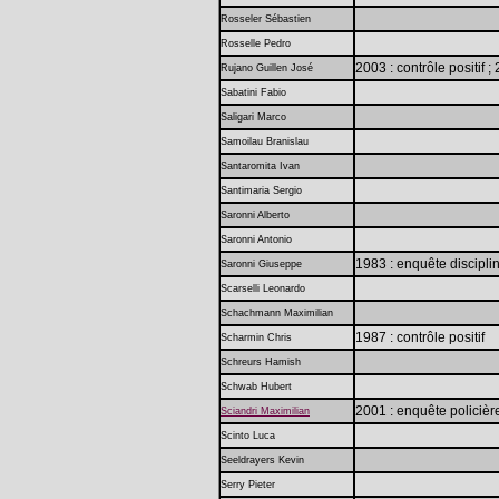
Rosseler Sébastien
Rosselle Pedro
2003 : contrôle positif 
Rujano Guillen José
Sabatini Fabio
Saligari Marco
Samoilau Branislau
Santaromita Ivan
Santimaria Sergio
Saronni Alberto
Saronni Antonio
1983 : enquête discipli
Saronni Giuseppe
Scarselli Leonardo
Schachmann Maximilian
1987 : contrôle positif
Scharmin Chris
Schreurs Hamish
Schwab Hubert
2001 : enquête policièr
Sciandri Maximilian
Scinto Luca
Seeldrayers Kevin
Serry Pieter