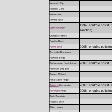
Neirynck Stijn
Nicoletti Dario
Noe Andrea
Nuyens Nick
1994 : contrôle positif 
Olano Abraham
sanction)
Onnockx Patrick
Orvalho David
2005 : enquête policière
Paolini Luca
Passuello Domenico
Pauwels Serge
2007 : contrôle positif
Pecharroman José Antonio
Pedersen Dag Erik
Peeters Wilfried
Pena Miguel Angel
2007 : contrôle positif 
Petacchi
Alessandro
2006 : enquête policiè
Pevenage
Rudy
Peák Barnabás
Piasecki Lech
Pillon Laurent