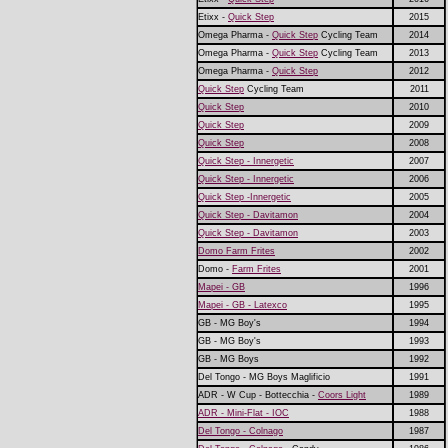
Etixx -
Quick Step
2015
Omega Pharma -
Quick Step
Cycling Team
2014
Omega Pharma -
Quick Step
Cycling Team
2013
Omega Pharma -
Quick Step
2012
Quick Step
Cycling Team
2011
Quick Step
2010
Quick Step
2009
Quick Step
2008
Quick Step - Innergetic
2007
Quick Step - Innergetic
2006
Quick Step -Innergetic
2005
Quick Step - Davitamon
2004
Quick Step - Davitamon
2003
Domo Farm Frites
2002
Domo -
Farm Frites
2001
Mapei - GB
1996
Mapei - GB - Latexco
1995
GB - MG Boy's
1994
GB - MG Boy's
1993
GB - MG Boys
1992
Del Tongo - MG Boys Maglificio
1991
ADR - W Cup - Bottecchia -
Coors Light
1989
ADR - Mini-Flat - IOC
1988
Del Tongo - Colnago
1987