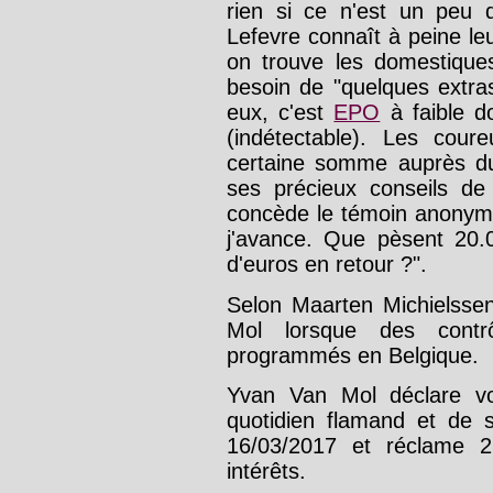
rien si ce n'est un peu
Lefevre connaît à peine leu
on trouve les domestique
besoin de "quelques extras
eux, c'est
EPO
à faible d
(indétectable). Les cour
certaine somme auprès du
ses précieux conseils de
concède le témoin anonyme
j'avance. Que pèsent 20.
d'euros en retour ?".
Selon Maarten Michielssen
Mol lorsque des contrô
programmés en Belgique.
Yvan Van Mol déclare vou
quotidien flamand et de so
16/03/2017 et réclame 2
intérêts.