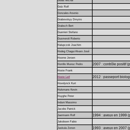
Golas Michal
Golz Rolf
Gonzales Arsenio
Grabovskyy Dmytro
Grabsch Bert
Guerrieri Stefano
Gusmeroli Roberto
Halupczok Joachim
Hodeg Chagui Alvaro José
Hoorne Jeroen
2007 : contrôle positif 
Horrillo Munoz Pedro
Hoste Frank
2012 : passeport biolo
Hoste Leif
Hovelynck Kurt
Hulsmans Kevin
Huyghe Peter
Induni Massimo
Jacobs Patrick
1994 : aveux en 1999 (
Jaermann Rolf
Jakobsen Fabio
1993 : aveux en 2007 (
Jaskula Zenon