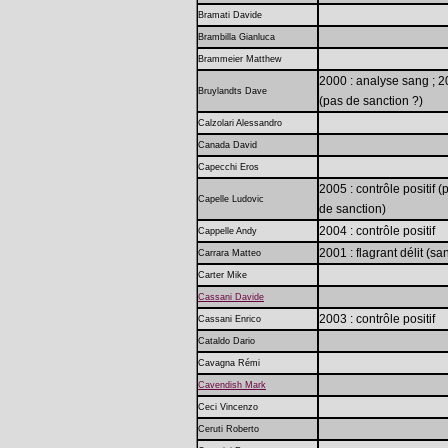
Bramati Davide
Brambilla Gianluca
Brammeier Matthew
2000 : analyse sang ; 20
Bruylandts Dave
(pas de sanction ?)
Calzolari Alessandro
Canada David
Capecchi Eros
2005 : contrôle positif 
Capelle Ludovic
de sanction)
2004 : contrôle positif
Cappelle Andy
2001 : flagrant délit (s
Carrara Matteo
Carter Mike
Cassani Davide
2003 : contrôle positif
Cassani Enrico
Cataldo Dario
Cavagna Rémi
Cavendish Mark
Ceci Vincenzo
Ceruti Roberto