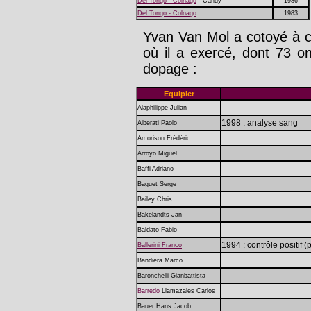
Del Tongo - Colnago
- Candy
1986
Del Tongo - Colnago
1983
Yvan Van Mol a cotoyé à c
où il a exercé, dont 73 o
dopage :
Equipier
Alaphilippe Julian
1998 : analyse sang
Alberati Paolo
Amorison Frédéric
Arroyo Miguel
Baffi Adriano
Baguet Serge
Bailey Chris
Bakelandts Jan
Baldato Fabio
1994 : contrôle positif (
Ballerini Franco
Bandiera Marco
Baronchelli Gianbattista
Barredo
Llamazales Carlos
Bauer Hans Jacob