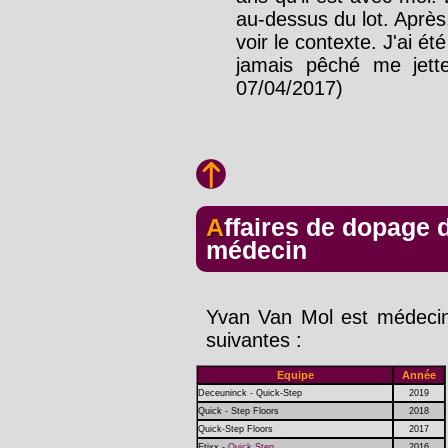
au-dessus du lot. Après,
voir le contexte. J'ai ét
jamais pêché me jette
07/04/2017)
Affaires de dopage dans les équipes dont il a été
médecin
Yvan Van Mol est médecin
suivantes :
Equipe
Année
Deceuninck - Quick-Step
2019
Quick - Step Floors
2018
Quick-Step Floors
2017
Etixx -
Quick Step
2016