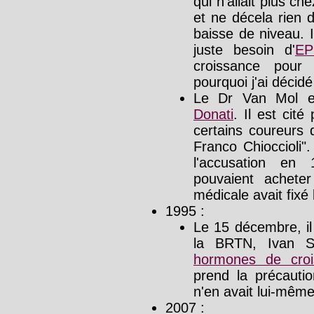
qui n'allait plus c
et ne décela rien d
baisse de niveau. I
juste besoin d'
E
croissance pour 
pourquoi j'ai décid
Le Dr Van Mol e
Donati
. Il est cité
certains coureurs 
Franco Chioccioli".
l'accusation en
pouvaient acheter
médicale avait fixé 
1995 :
Le 15 décembre, il
la BRTN, Ivan So
hormones de croi
prend la précauti
n'en avait lui-même
2007 :