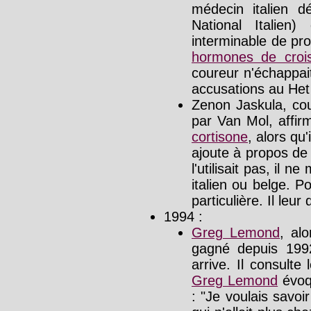
médecin italien 
National Italien
interminable de pro
hormones de croi
coureur n'échappait
accusations au Het
Zenon Jaskula, cou
par Van Mol, affir
cortisone
, alors qu'
ajoute à propos de 
l'utilisait pas, il 
italien ou belge. 
particulière. Il leu
1994 :
Greg Lemond
, al
gagné depuis 199
arrive. Il consult
Greg Lemond
évoq
: "Je voulais savoi