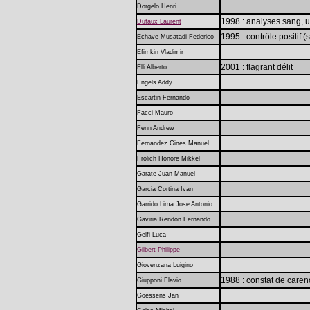
Dorgelo Henri
1998 : analyses sang, 
Dufaux Laurent
1995 : contrôle positif 
Echave Musatadi Federico
Efimkin Vladimir
2001 : flagrant délit
Elli Alberto
Engels Addy
Escartin Fernando
Facci Mauro
Fenn Andrew
Fernandez Gines Manuel
Frolich Honore Mikkel
Garate Juan-Manuel
Garcia Cortina Ivan
Garrido Lima José Antonio
Gaviria Rendon Fernando
Gelfi Luca
Gilbert Philippe
Giovenzana Luigino
1988 : constat de caren
Giupponi Flavio
Goessens Jan