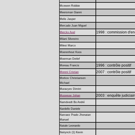
Mcewen Robbie
Meersman Gianni
Melis Jasper
Mercado Juan Miguel
1998 : commission d'en
Merckx Axel
Milani Silvestro
Milesi Marco
Moerenhout Koos
Moerman Detlef
1996 : contrôle positif
Moreau Francis
2007 : contrôle positif
Moreni Cristian
Morkov Christiansen
Michael
Muravyev Dimitri
2003 : enquête judiciai
Museeuw Johan
Namdvedt Bo André
Nardello Daniele
Narvaez Prado Jhonatan
Manuel
Natale Leonardo
Neirynck (1) Kevin