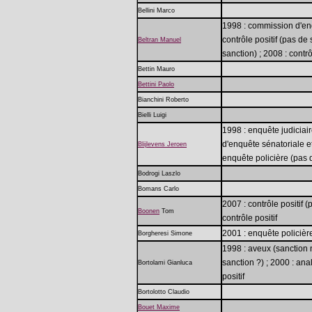
Bellini Marco
1998 : commission d'enq
contrôle positif (pas de
Beltran Manuel
sanction) ; 2008 : contrô
Bettin Mauro
Bettini Paolo
Bianchini Roberto
Bielli Luigi
1998 : enquête judiciai
d'enquête sénatoriale e
Blijlevens Jeroen
enquête policière (pas 
Bodrogi Laszlo
Bomans Carlo
2007 : contrôle positif (
Boonen
Tom
contrôle positif
2001 : enquête policièr
Borgheresi Simone
1998 : aveux (sanction 
sanction ?) ; 2000 : ana
Bortolami Gianluca
positif
Bortolotto Claudio
Bouet Maxime