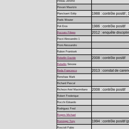
Pineau Jérôme
Piovani Maurizio
1988 : contrôle positif 
Planckaert Eddy
Poels Wouter
1986 : contrôle positif
Poli Eros
2012 : enquête discipli
Pozzato Filippo
Pozzi Alessandro 1
Proni Alessandro
Rabon Frantisek
2008 : contrôle positif
Rebellin Davide
Rebellin
Simone
2013 : constat de carenc
Reda Francesco
Renshaw Mark
Richard Pascal
2008 : contrôle positif
Richeze Ariel Maximiliano
Robert Frederique
Rocchi Edoardo
Rodriguez Fred
Rogers Michael
1994 : contrôle positif 
Rominger Tony
Roscioli Fabio