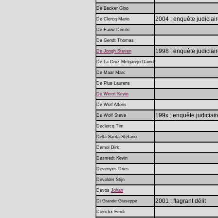
De Backer Gino
2004 : enquête judiciai
De Clercq Mario
De Fauw Dimitri
De Gendt Thomas
1998 : enquête judiciai
De Jongh Steven
De La Cruz Melgarejo David
De Maar Marc
De Plus Laurens
De Weert Kevin
De Wolf Alfons
199x : enquête judiciair
De Wolf Steve
Declercq Tim
Della Santa Stefano
Demol Dirk
Desmedt Kevin
Devenyns Dries
Devolder Stijn
Devos
Johan
2001 : flagrant délit
Di Grande Giuseppe
Dierickx Ferdi