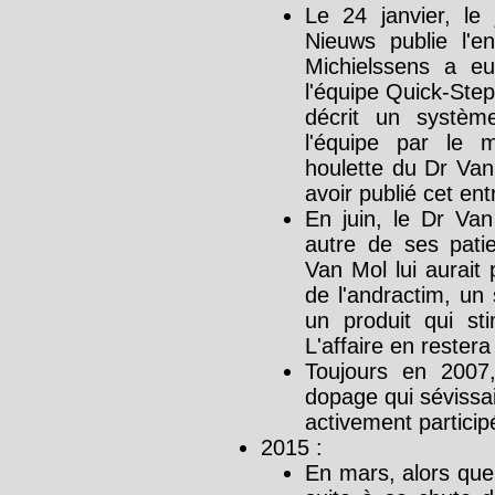
Le 24 janvier, le
Nieuws publie l'e
Michielssens a e
l'équipe Quick-Step
décrit un systè
l'équipe par le 
houlette du Dr Va
avoir publié cet ent
En juin, le Dr Va
autre de ses patie
Van Mol lui aurait 
de l'andractim, un 
un produit qui st
L'affaire en restera 
Toujours en 2007
dopage qui sévissai
activement particip
2015 :
En mars, alors qu