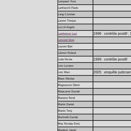
Lampaert Yves
Lanfranchi Paolo
Lang Czeslaw
Larsen Thorjus
Lecchi Angelo
1996 : contrôle positif 
Leipheimer Levi
Lemond Greg
Leysen Bart
Liboton Roland
1999 : contrôle positif
Loda Nicola
Loro Luciano
2005 : enquête judiciai
Lotz Marc
Maes Nikolas
Magnusson Glenn
Malacarne Davide
Martens René
Martin Daniel
Martin Tony
Martinelli Davide
Mas Nicolau Enric
Mauleon Javier