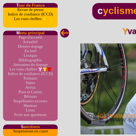
T
our de France
c
yclism
Revue de presse
Indice de confiance (ICCD)
Les vrais chiffres
Yv
M
enu principal
Page d'accueil
Actualité
Dossier dopage
En bref
Lexique
Bibliographie
Annuaires du dopage
Les vrais chiffres
Indice de confiance (ICCD)
Portraits
Watts
Aveux
Pour et Contre
Bêtisier
Stupéfiantes excuses
Humour
Liens
Foire aux questions
S
anctions
Suspensions en cours