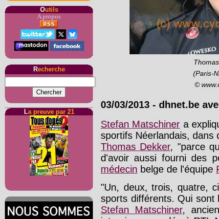
O
utils
A propos
Thomas 
R
echerche
(Paris-N
© www.
03/03/2013 - dhnet.be av
L
a preuve par 21
Stefan Matschiner
a expliqu
sportifs Néerlandais, dans
Thomas Dekker
, "parce q
d'avoir aussi fourni des
médecin
belge de l'équipe
"Un, deux, trois, quatre, c
sports différents. Qui sont 
Stefan Matschiner
, ancie