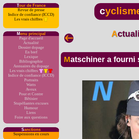
T
our de France
c
yclism
Revue de presse
Indice de confiance (ICCD)
Les vrais chiffres
Actua
M
enu principal
Page d'accueil
Actualité
Dossier dopage
En bref
Lexique
Matschiner a fourni
Bibliographie
Annuaires du dopage
Les vrais chiffres
Indice de confiance (ICCD)
Portraits
Watts
Aveux
Pour et Contre
Bêtisier
Stupéfiantes excuses
Humour
Liens
Foire aux questions
S
anctions
Suspensions en cours