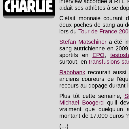
interview accordée à RTL Ne
aidait ses athlètes à se dop
C'était monnaie courant da
deux poches de sang au do
lors du
Tour de France 200
Stefan Matschiner
a été im
sang autrichienne en 2009
sportifs en
EPO
,
testost
surtout, en
transfusions sa
Rabobank
recourait aussi à
anciens coureurs de l'équ
recours au dopage durant le
Plus tôt cette semaine,
S
Michael Boogerd
qu'il dev
vraiment que quelqu'un 
montant de 17.000 euros ?
(...)