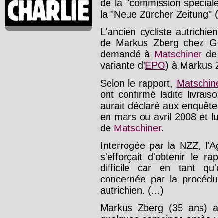
de la "commission spécial
la "Neue Zürcher Zeitung" (
L'ancien cycliste autrichie
de Markus Zberg chez Ger
demandé à
Matschiner
de 
variante d'
EPO
) à Markus 
Selon le rapport,
Matschin
ont confirmé ladite livrai
aurait déclaré aux enquêt
en mars ou avril 2008 et l
de
Matschiner
.
Interrogée par la NZZ, l'A
s'efforçait d'obtenir le r
difficile car en tant qu'
concernée par la procédu
autrichien. (...)
Markus Zberg (35 ans) a