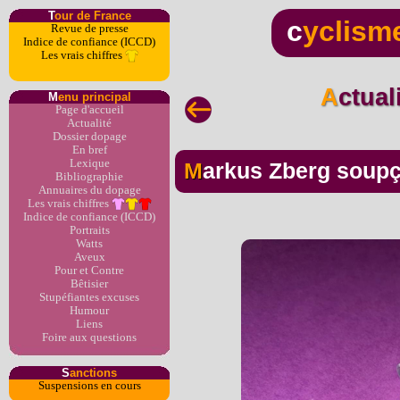
T
our de France
c
yclism
Revue de presse
Indice de confiance (ICCD)
Les vrais chiffres
Actua
M
enu principal
Page d'accueil
Actualité
Dossier dopage
En bref
Lexique
Markus Zberg soup
Bibliographie
Annuaires du dopage
Les vrais chiffres
Indice de confiance (ICCD)
Portraits
Watts
Aveux
Pour et Contre
Bêtisier
Stupéfiantes excuses
Humour
Liens
Foire aux questions
S
anctions
Suspensions en cours