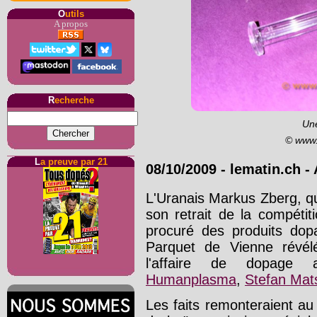
O
utils
A propos
R
echerche
Un
© www.
L
a preuve par 21
08/10/2009 - lematin.ch - 
L'Uranais Markus Zberg, q
son retrait de la compétit
procuré des produits dop
Parquet de Vienne révél
l'affaire de dopage a
Humanplasma
,
Stefan Mat
Les faits remonteraient au 