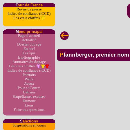
T
our de France
Revue de presse
Indice de confiance (ICCD)
Les vrais chiffres
M
enu principal
Page d'accueil
Actualité
Dossier dopage
En bref
Lexique
Pfannberger, premier nom
Bibliographie
Annuaires du dopage
Les vrais chiffres
Indice de confiance (ICCD)
Portraits
Watts
Aveux
Pour et Contre
Bêtisier
Stupéfiantes excuses
Humour
Liens
Foire aux questions
S
anctions
Suspensions en cours