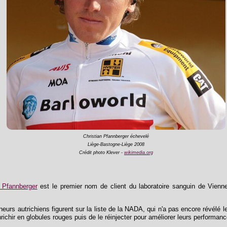
Christian Pfannberger échevelé
Liège-Bastogne-Liège 2008
Crédit photo Klever -
wikimedia.org
n Pfannberger
est le premier nom de client du laboratoire sanguin de Vien
îneurs autrichiens figurent sur la liste de la NADA, qui n'a pas encore révélé le
nrichir en globules rouges puis de le réinjecter pour améliorer leurs performan