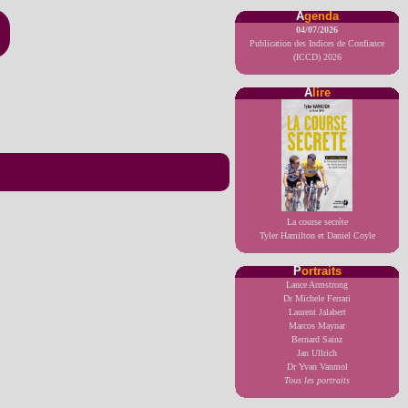
A
genda
04/07/2026
Publication des Indices de Confiance
(ICCD) 2026
A
lire
La course secrète
Tyler Hamilton et Daniel Coyle
P
ortraits
Lance Armstrong
Dr Michele Ferrari
Laurent Jalabert
Marcos Maynar
Bernard Sainz
Jan Ullrich
Dr Yvan Vanmol
Tous les portraits