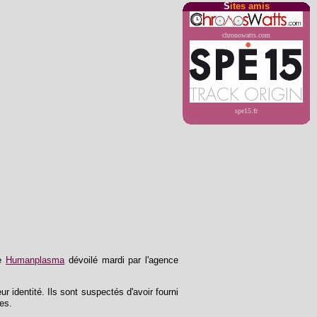
S
ites amis
chronowatts.com
spe15.fr
ne
Humanplasma
dévoilé mardi par l'agence
ur identité. Ils sont suspectés d'avoir fourni
ces.