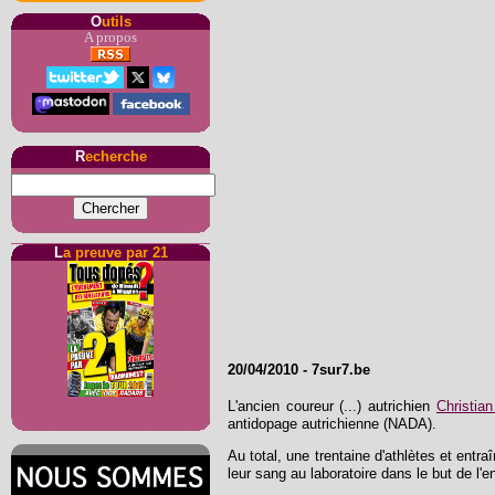
O
utils
A propos
R
echerche
L
a preuve par 21
20/04/2010 - 7sur7.be
L'ancien coureur (...) autrichien
Christia
antidopage autrichienne (NADA).
Au total, une trentaine d'athlètes et entra
leur sang au laboratoire dans le but de l'e