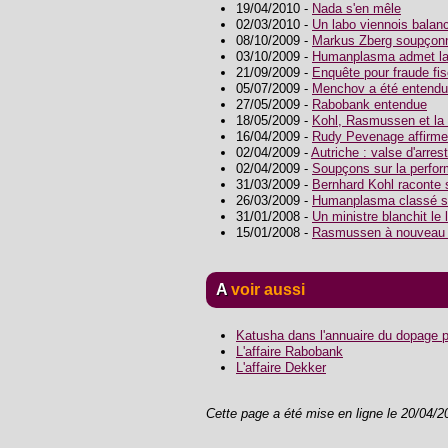
19/04/2010 -
Nada s'en mêle
02/03/2010 -
Un labo viennois bala
08/10/2009 -
Markus Zberg soupçonn
03/10/2009 -
Humanplasma admet la 
21/09/2009 -
Enquête pour fraude fi
05/07/2009 -
Menchov a été entendu 
27/05/2009 -
Rabobank entendue
18/05/2009 -
Kohl, Rasmussen et la 
16/04/2009 -
Rudy Pevenage affirme 
02/04/2009 -
Autriche : valse d'arres
02/04/2009 -
Soupçons sur la perfor
31/03/2009 -
Bernhard Kohl raconte
26/03/2009 -
Humanplasma classé s
31/01/2008 -
Un ministre blanchit le
15/01/2008 -
Rasmussen à nouveau
A voir aussi
Katusha dans l'annuaire du dopage 
L'affaire Rabobank
L'affaire Dekker
Cette page a été mise en ligne le 20/04/2