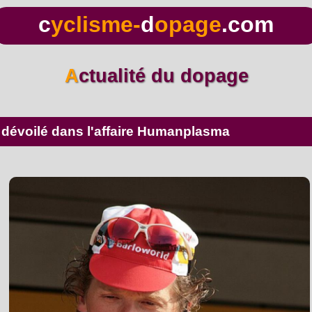
c
yclisme-
d
opage
.com
Actualité du dopage
 dévoilé dans l'affaire Humanplasma