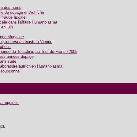
nce des noms
é de dopage en Autriche
fraude fiscale
scale dans l'affaire Humanplasma
en juin
centrifugeuse
qu'un réseau existe à Vienne
tations
mance de Totschnig au Tour de France 2005
 ses années dopage
ans suite
 laboratoire autrichien Humanplasma
 soupçonné
par équipes
010