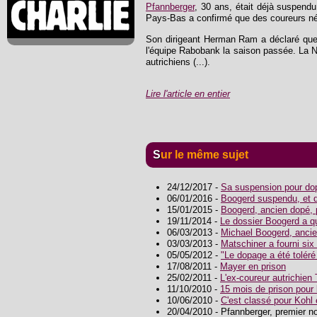
Pfannberger
, 30 ans, était déjà suspendu à
Pays-Bas a confirmé que des coureurs néer
Son dirigeant Herman Ram a déclaré que 
l'équipe Rabobank la saison passée. La 
autrichiens (...).
Lire l'article en entier
Sur le même sujet
24/12/2017 -
Sa suspension pour dop
06/01/2016 -
Boogerd suspendu, et de
15/01/2015 -
Boogerd, ancien dopé,
19/11/2014 -
Le dossier Boogerd a qu
06/03/2013 -
Michael Boogerd, ancien
03/03/2013 -
Matschiner a fourni six 
05/05/2012 -
"Le dopage a été tolér
17/08/2011 -
Mayer en prison
25/02/2011 -
L'ex-coureur autrichien 
11/10/2010 -
15 mois de prison pour
10/06/2010 -
C'est classé pour Koh
20/04/2010 - Pfannberger, premier n