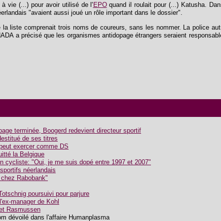
 vie (...) pour avoir utilisé de l'
EPO
quand il roulait pour (...) Katusha. D
landais "avaient aussi joué un rôle important dans le dossier".
la liste comprenait trois noms de coureurs, sans les nommer. La police aut
NADA a précisé que les organismes antidopage étrangers seraient responsabl
age terminée, Boogerd redevient directeur sportif
stitué de ses titres
 peut exercer comme DS
itté la Belgique
 cycliste: "Oui, je me suis dopé entre 1997 et 2007"
sportifs néerlandais
é chez Rabobank"
Totschnig poursuivi pour parjure
 l'ex-manager de Kohl
l et Rasmussen
om dévoilé dans l'affaire Humanplasma