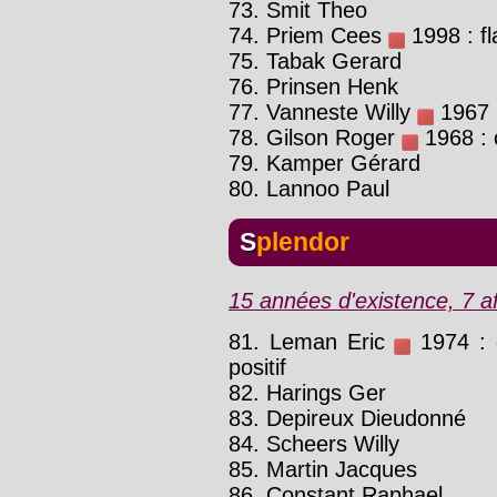
73. Smit Theo
74. Priem Cees
1998 : fl
75. Tabak Gerard
76. Prinsen Henk
77. Vanneste Willy
1967 :
78. Gilson Roger
1968 : c
79. Kamper Gérard
80. Lannoo Paul
Splendor
15 années d'existence, 7 af
81. Leman Eric
1974 : c
positif
82. Harings Ger
83. Depireux Dieudonné
84. Scheers Willy
85. Martin Jacques
86. Constant Raphael