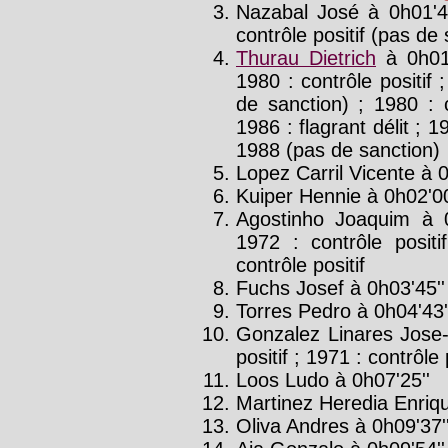
Nazabal José à 0h01'4
contrôle positif (pas de
Thurau Dietrich
à 0h01
1980 : contrôle positif 
de sanction) ; 1980 : c
1986 : flagrant délit ; 1
1988 (pas de sanction)
Lopez Carril Vicente à 0
Kuiper Hennie à 0h02'00
Agostinho Joaquim à 
1972 : contrôle positi
contrôle positif
Fuchs Josef à 0h03'45''
Torres Pedro à 0h04'43'
Gonzalez Linares Jose-
positif ; 1971 : contrôle 
Loos Ludo à 0h07'25''
Martinez Heredia Enriqu
Oliva Andres à 0h09'37'