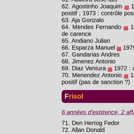
62. Agostinho Joaquim
1
positif ; 1973 : contrôle posi
63. Aja Gonzalo
64. Mendes Fernando
19
de carence
65. Andiano Julian
66. Esparza Manuel
1979
67. Gandarias Andres
68. Jimenez Antonio
69. Diaz Ventura
1972 : c
70. Menendez Antonio
19
positif (pas de sanction ?)
Frisol
6 années d'existence, 2 aff
71. Den Hertog Fedor
72. Allan Donald