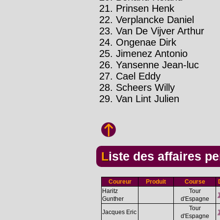
Prinsen Henk
Verplancke Daniel
Van De Vijver Arthur
Ongenae Dirk
Jimenez Antonio
Yansenne Jean-luc
Cael Eddy
Scheers Willy
Van Lint Julien
Liste des affaires 
Coureur
Produit
Course
Haritz
Tour
Gunther
d'Espagne
Tour
Jacques Eric
d'Espagne