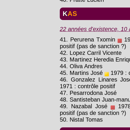
KAS
22 années d'existence, 10 a
41. Perurena Txomin
197
positif (pas de sanction ?)
42. Lopez Carril Vicente
43. Martinez Heredia Enriq
44. Oliva Andres
45. Martins José
1979 : c
46. Gonzalez Linares Jos
1971 : contrôle positif
47. Pesarrodona José
48. Santisteban Juan-manu
49. Nazabal José
1978 
positif (pas de sanction ?)
50. Nistal Tomas