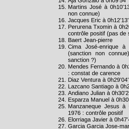
Aja Gonzalo à 0h09'54''
Martins José à 0h10'1
non connue)
Jacques Eric à 0h12'13'
Perurena Txomin à 0h2
contrôle positif (pas de
Baert Jean-pierre
Cima José-enrique à 
(sanction non connue)
sanction ?)
Mendes Fernando à 0h2
: constat de carence
Diaz Ventura à 0h29'04'
Lazcano Santiago à 0h2
Andiano Julian à 0h30'2
Esparza Manuel à 0h30
Manzaneque Jesus à 
1976 : contrôle positif
Elorriaga Javier à 0h47'
Garcia Garcia Jose-man