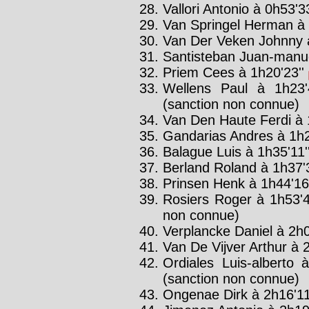
Vallori Antonio à 0h53'33
Van Springel Herman à 
Van Der Veken Johnny à
Santisteban Juan-manue
Priem Cees à 1h20'23''
Wellens Paul à 1h23
(sanction non connue)
Van Den Haute Ferdi à 
Gandarias Andres à 1h2
Balague Luis à 1h35'11'
Berland Roland à 1h37'3
Prinsen Henk à 1h44'16'
Rosiers Roger à 1h53'4
non connue)
Verplancke Daniel à 2h0
Van De Vijver Arthur à 2
Ordiales Luis-alberto 
(sanction non connue)
Ongenae Dirk à 2h16'11