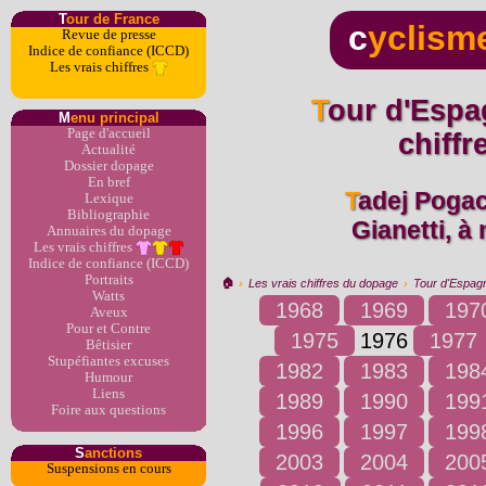
T
our de France
c
yclism
Revue de presse
Indice de confiance (ICCD)
Les vrais chiffres
Tour d'Espagne 1976 : les vrais
M
enu principal
Page d'accueil
chiff
Actualité
Dossier dopage
En bref
Tadej Pogacar, poulain de Mauro
Lexique
Bibliographie
Gianetti, à
Annuaires du dopage
Les vrais chiffres
Indice de confiance (ICCD)
Portraits
🏠︎
›
Les vrais chiffres du dopage
›
Tour d'Espag
Watts
1968
1969
197
Aveux
Pour et Contre
1975
1976
1977
Bêtisier
Stupéfiantes excuses
1982
1983
198
Humour
Liens
1989
1990
199
Foire aux questions
1996
1997
199
S
anctions
2003
2004
200
Suspensions en cours