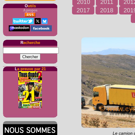
2010
2011
201
O
utils
2017
2018
201
A propos
R
echerche
L
a preuve par 21
Le camion d