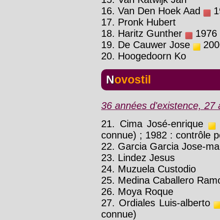
16. Van Den Hoek Aad
19
17. Pronk Hubert
18. Haritz Gunther
1976 :
19. De Cauwer Jose
2000
20. Hoogedoorn Ko
Novostil
36 années d'existence, 27 a
21. Cima José-enrique
connue) ; 1982 : contrôle po
22. Garcia Garcia Jose-ma
23. Lindez Jesus
24. Muzuela Custodio
25. Medina Caballero Ram
26. Moya Roque
27. Ordiales Luis-alberto
connue)