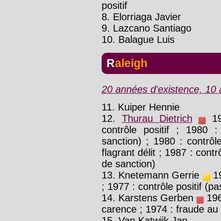
positif
8. Elorriaga Javier
9. Lazcano Santiago
10. Balague Luis
Raleigh
20 années d'existence, 10 a
11. Kuiper Hennie
12.
Thurau Dietrich
19
contrôle positif ; 1980 :
sanction) ; 1980 : contrôl
flagrant délit ; 1987 : cont
de sanction)
13. Knetemann Gerrie
19
; 1977 : contrôle positif (p
14. Karstens Gerben
1969
carence ; 1974 : fraude au 
15. Van Katwijk Jan