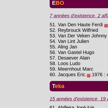
EBO
7 années d'existence, 2 aff
51. Van Den Haute Ferdi
52. Reybrouck Wilfried
53. Van Der Veken Johnny
54. Van Lint Julien
55. Aling Jan
56. Van Gastel Hugo
57. Desaever Alain
58. Loos Ludo
59. Meernhout Marc
60. Jacques Eric
1976 : c
Teka
15 années d'existence, 19 a
61. Abilleira José-luis