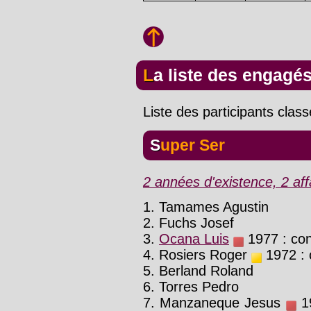
La liste des engagé
Liste des participants clas
Super Ser
2 années d'existence, 2 affa
1. Tamames Agustin
2. Fuchs Josef
3.
Ocana Luis
1977 : cont
4. Rosiers Roger
1972 : 
5. Berland Roland
6. Torres Pedro
7. Manzaneque Jesus
19