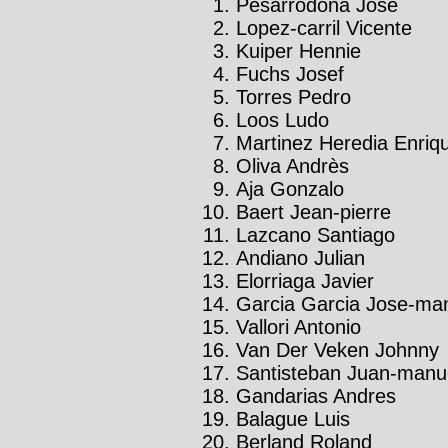
Pesarrodona José
Lopez-carril Vicente
Kuiper Hennie
Fuchs Josef
Torres Pedro
Loos Ludo
Martinez Heredia Enriq
Oliva Andrès
Aja Gonzalo
Baert Jean-pierre
Lazcano Santiago
Andiano Julian
Elorriaga Javier
Garcia Garcia Jose-ma
Vallori Antonio
Van Der Veken Johnny
Santisteban Juan-manu
Gandarias Andres
Balague Luis
Berland Roland