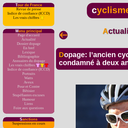
T
our de France
c
yclism
Revue de presse
Indice de confiance (ICCD)
Les vrais chiffres
Actua
M
enu principal
Page d'accueil
Actualité
Dossier dopage
En bref
Lexique
Dopage: l’ancien cycliste Stefan Denifl
Bibliographie
Annuaires du dopage
condamné à deux an
Les vrais chiffres
Indice de confiance (ICCD)
Portraits
Watts
Aveux
Pour et Contre
Bêtisier
Stupéfiantes excuses
Humour
Liens
Foire aux questions
S
anctions
Suspensions en cours