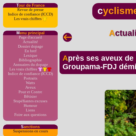
T
our de France
c
yclism
Revue de presse
Indice de confiance (ICCD)
Les vrais chiffres
Actua
M
enu principal
Page d'accueil
Actualité
Dossier dopage
En bref
Lexique
Après ses aveux de dopage, le coureur de
Bibliographie
Annuaires du dopage
Groupama-FDJ démi
Les vrais chiffres
Indice de confiance (ICCD)
Portraits
Watts
Aveux
Pour et Contre
Bêtisier
Stupéfiantes excuses
Humour
Liens
Foire aux questions
S
anctions
Suspensions en cours