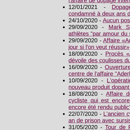
l’affaire de dopage int
12/01/2021 -
Dopage
condamné à deux ans d
24/10/2020 -
Aucun posi
29/09/2020 -
Mark Sc
athlètes "par amour du 
29/09/2020 -
Affaire «A
jour si l’on veut réussir»
18/09/2020 -
Procès «A
dévoile des coulisses 
16/09/2020 -
Ouvertur
centre de l'affaire "Ader
10/09/2020 -
L'opérat
nouveau produit dopant 
18/08/2020 -
Affaire 
cycliste qui est encor
encore été rendu public
22/07/2020 -
L'ancien 
an de prison avec surs
31/05/2020 -
Tour de 