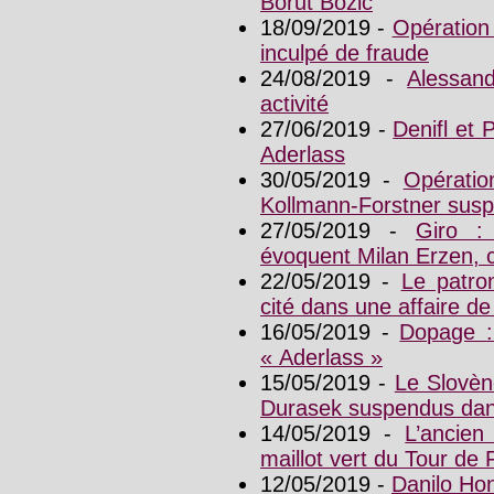
Borut Bozic
18/09/2019 -
Opération 
inculpé de fraude
24/08/2019 -
Alessan
activité
27/06/2019 -
Denifl et 
Aderlass
30/05/2019 -
Opératio
Kollmann-Forstner susp
27/05/2019 -
Giro :
évoquent Milan Erzen, c
22/05/2019 -
Le patron
cité dans une affaire d
16/05/2019 -
Dopage :
« Aderlass »
15/05/2019 -
Le Slovène
Durasek suspendus dans
14/05/2019 -
L’ancien
maillot vert du Tour d
12/05/2019 -
Danilo Ho