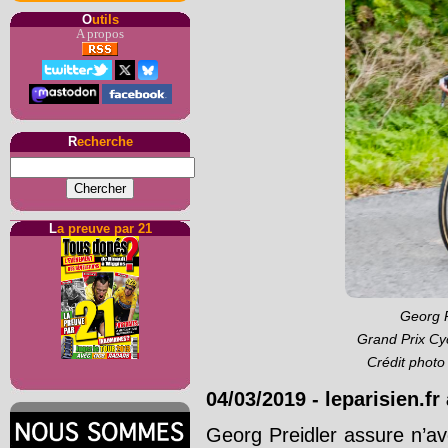
O
utils
A propos
R
echerche
L
a preuve par 21
Georg P
Grand Prix Cy
Crédit phot
04/03/2019
-
leparisien.f
Georg Preidler assure n’a