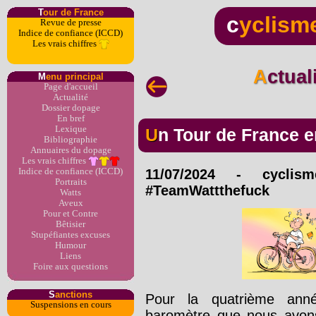
T
our de France
c
yclism
Revue de presse
Indice de confiance (ICCD)
Les vrais chiffres
Actua
M
enu principal
Page d'accueil
Actualité
Dossier dopage
En bref
Lexique
Un Tour de France en
Bibliographie
Annuaires du dopage
Les vrais chiffres
Indice de confiance (ICCD)
11/07/2024
-
cyclis
Portraits
#TeamWattthefuck
Watts
Aveux
Pour et Contre
Bêtisier
Stupéfiantes excuses
Humour
Liens
Foire aux questions
S
anctions
Pour la quatrième anné
Suspensions en cours
baromètre que nous avo