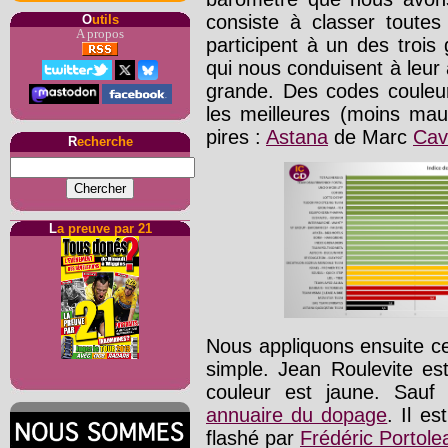
consiste à classer toutes
O
utils
A propos
participent à un des trois
qui nous conduisent à leur
grande. Des codes couleur
les meilleures (moins mau
pires :
Astana
de Marc
Cav
R
echerche
L
a preuve par 21
Nous appliquons ensuite c
simple. Jean Roulevite es
couleur est jaune. Sauf 
annuaire du dopage
. Il es
flashé par
Frédéric Portole