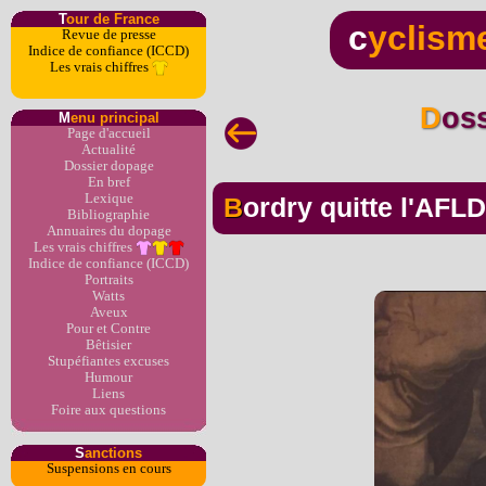
T
our de France
c
yclism
Revue de presse
Indice de confiance (ICCD)
Les vrais chiffres
Dos
M
enu principal
Page d'accueil
Actualité
Dossier dopage
En bref
Lexique
Bordry quitte l'AFLD
Bibliographie
Annuaires du dopage
Les vrais chiffres
Indice de confiance (ICCD)
Portraits
Watts
Aveux
Pour et Contre
Bêtisier
Stupéfiantes excuses
Humour
Liens
Foire aux questions
S
anctions
Suspensions en cours