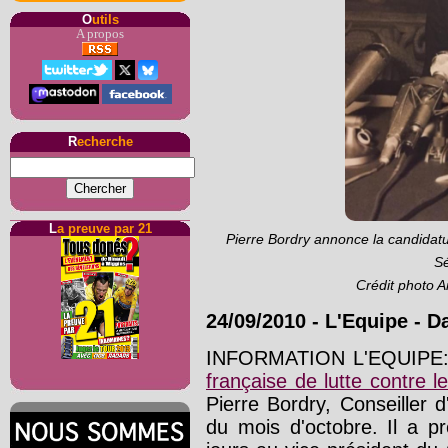
O
utils
A propos
R
echerche
L
a preuve par 21
Pierre Bordry annonce la candidatu
Sé
Crédit photo 
24/09/2010
-
L'Equipe
- D
INFORMATION L'EQUIPE: N
française de lutte contre 
Pierre Bordry, Conseiller d
du mois d'octobre. Il a p