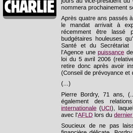
jours au vice-président du
nommera prochainement so
Après quatre ans passés à l
le mandat arrivait à expi
récemment être lassé pa
budgétaires houleuses qu'
Santé et du Secrétariat
l'Agence une
puissance
de 
loi du 5 avril 2006 (relat
retire donc après avoir inst
(Conseil de prévoyance et d
(...)
Pierre Bordry, 71 ans, (.
également des relation
internationale
(
UCI
), laqu
avec l'
AFLD
lors du
dernie
Soucieux de ne pas lais
financière délicate, Bordry