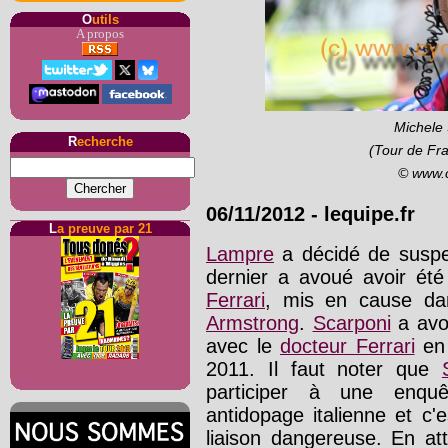
O
utils
A propos
Michele 
R
echerche
(Tour de Fra
© www.
06/11/2012 - lequipe.fr
L
a preuve par 21
Lampre
a décidé de susp
dernier a avoué avoir été
Ferrari
, mis en cause dan
Armstrong
.
Scarponi
a avou
avec le
docteur Ferrari
en 
2011. Il faut noter que
participer à une enqu
antidopage italienne et c'
liaison dangereuse. En at