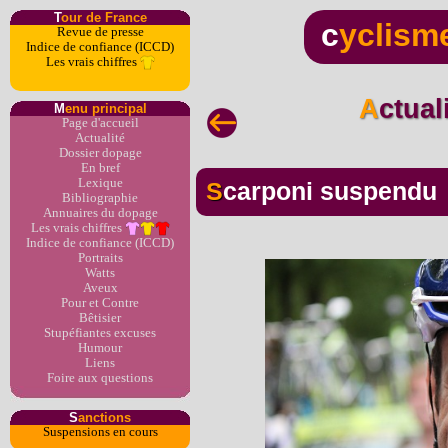
T
our de France
c
yclism
Revue de presse
Indice de confiance (ICCD)
Les vrais chiffres
Actua
M
enu principal
Page d'accueil
Actualité
Dossier dopage
En bref
Lexique
Scarponi suspendu
Bibliographie
Annuaires du dopage
Les vrais chiffres
Indice de confiance (ICCD)
Portraits
Watts
Aveux
Pour et Contre
Bêtisier
Stupéfiantes excuses
Humour
Liens
Foire aux questions
S
anctions
Suspensions en cours