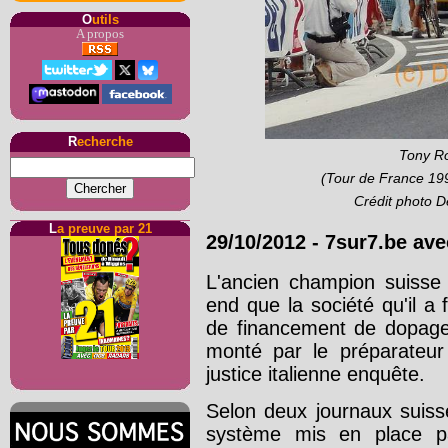
O
utils
A propos
R
echerche
Tony Ro
(Tour de France 199
Crédit photo 
L
a preuve par 21
29/10/2012 - 7sur7.be av
L'ancien champion suiss
end que la société qu'il a
de financement de dopage,
monté par le préparateur
justice italienne enquête.
Selon deux journaux suiss
système mis en place par 