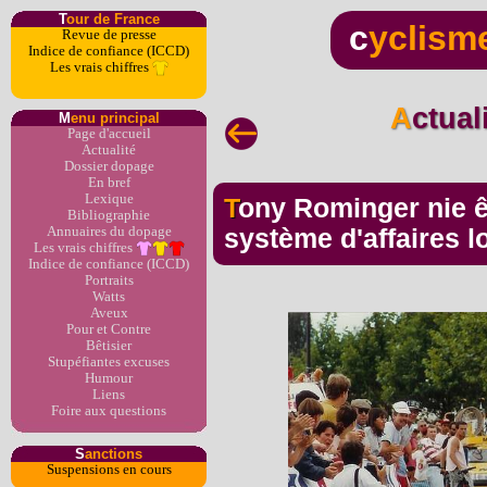
T
our de France
c
yclism
Revue de presse
Indice de confiance (ICCD)
Les vrais chiffres
Actua
M
enu principal
Page d'accueil
Actualité
Dossier dopage
En bref
Lexique
Tony Rominger nie être impliqué dans le
Bibliographie
Annuaires du dopage
système d'affaires l
Les vrais chiffres
Indice de confiance (ICCD)
Portraits
Watts
Aveux
Pour et Contre
Bêtisier
Stupéfiantes excuses
Humour
Liens
Foire aux questions
S
anctions
Suspensions en cours