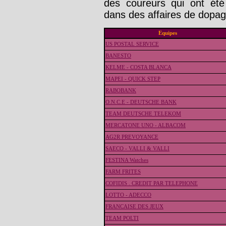
des coureurs qui ont été 
dans des affaires de dopag
Equipes
US POSTAL SERVICE
BANESTO
KELME - COSTA BLANCA
MAPEI - QUICK STEP
RABOBANK
O.N.C.E - DEUTSCHE BANK
TEAM DEUTSCHE TELEKOM
MERCATONE UNO - ALBACOM
AG2R PREVOYANCE
SAECO - VALLI & VALLI
FESTINA Watches
FARM FRITES
COFIDIS . CREDIT PAR TELEPHONE
LOTTO - ADECCO
FRANCAISE DES JEUX
TEAM POLTI