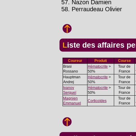
Nazon Damien
Perraudeau Olivier
Liste des affaires 
Coureur
Produit
Course
Brasi
Hématocrite
>
Tour de
Rossano
50%
France
Hauptman
Hématocrite
>
Tour de
Andrej
50%
France
Ivanov
Hématocrite
>
Tour de
Sergueï
50%
France
Magnien
Tour de
Corticoïdes
Emmanuel
France