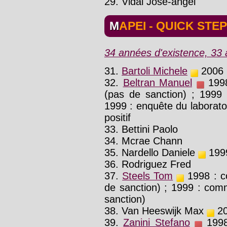
29. Vidal Jose-angel
MAPEI - QUICK STEP
34 années d'existence, 33 a
31.
Bartoli Michele
2006 :
32.
Beltran Manuel
1998
(pas de sanction) ; 1999 :
1999 : enquête du laboratoi
positif
33. Bettini Paolo
34. Mcrae Chann
35. Nardello Daniele
1999
36. Rodriguez Fred
37.
Steels Tom
1998 : c
de sanction) ; 1999 : com
sanction)
38. Van Heeswijk Max
20
39.
Zanini Stefano
1998