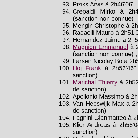
Piziks Arvis à 2h46'06''
Crepaldi Mirko à 2h4
(sanction non connue)
Mengin Christophe à 2h
Radaelli Mauro à 2h51'0
Hernandez Jaime à 2h51
Magnien Emmanuel
à 2
(sanction non connue) ; 
Larsen Nicolay Bo à 2h
Hoj Frank
à 2h52'46'
sanction)
Marichal Thierry
à 2h52
de sanction)
Apollonio Massimo à 2h
Van Heeswijk Max à 2h
de sanction)
Fagnini Gianmatteo à 2h
Klier Andreas à 2h58'0
sanction)