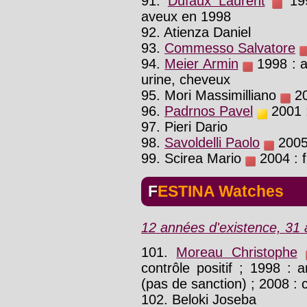
91.
Dufaux Laurent
199
aveux en 1998
92. Atienza Daniel
93.
Commesso Salvatore
94.
Meier Armin
1998 : a
urine, cheveux
95. Mori Massimilliano
20
96.
Padrnos Pavel
2001 :
97. Pieri Dario
98.
Savoldelli Paolo
2005 
99. Scirea Mario
2004 : f
FESTINA Watches
12 années d'existence, 31 a
101.
Moreau Christophe
contrôle positif ; 1998 :
(pas de sanction) ; 2008 : 
102. Beloki Joseba