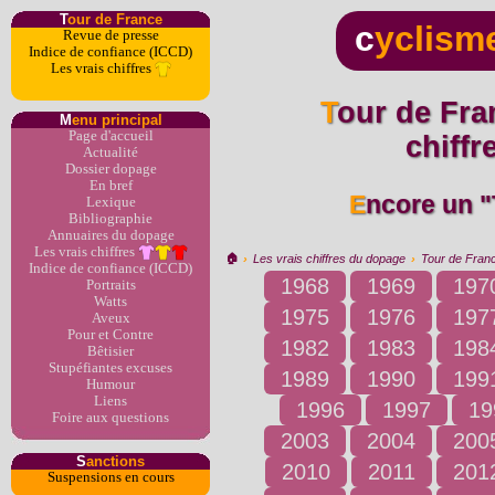
T
our de France
c
yclism
Revue de presse
Indice de confiance (ICCD)
Les vrais chiffres
Tour de France 2000 : les vrais
M
enu principal
Page d'accueil
chiff
Actualité
Dossier dopage
En bref
Encore un 
Lexique
Bibliographie
Annuaires du dopage
Les vrais chiffres
🏠︎
›
Les vrais chiffres du dopage
›
Tour de Fran
Indice de confiance (ICCD)
1968
1969
197
Portraits
Watts
1975
1976
197
Aveux
Pour et Contre
1982
1983
198
Bêtisier
Stupéfiantes excuses
1989
1990
199
Humour
Liens
1996
1997
19
Foire aux questions
2003
2004
200
S
anctions
2010
2011
201
Suspensions en cours