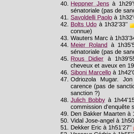
Heppner Jens
à 1h29'
sénatoriale (pas de san
Savoldelli Paolo
à 1h32'
Bolts Udo
à 1h32'33''
connue)
Wauters Marc à 1h33'34
Meier Roland
à 1h35'
sénatoriale (pas de sanct
Rous Didier
à 1h39'5
cheveux et aveux en 1
Siboni Marcello
à 1h42'
Odriozola Mugar. Jon
carence (pas de sanctio
sanction ?)
Julich Bobby
à 1h44'15
commission d'enquête s
Den Bakker Maarten à 1
Vidal Jose-angel à 1h50'
Dekker Eric à 1h51'27''