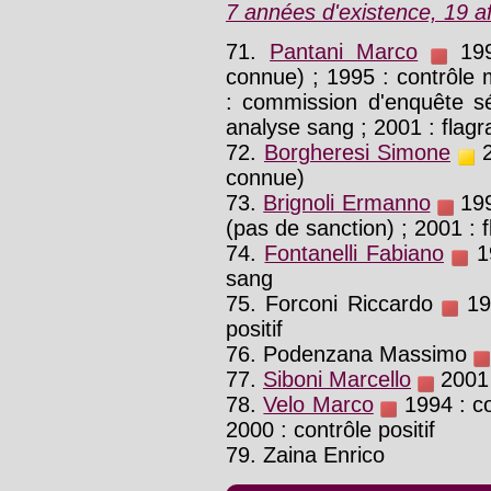
7 années d'existence, 19 af
71.
Pantani Marco
199
connue) ; 1995 : contrôle m
: commission d'enquête sé
analyse sang ; 2001 : flagra
72.
Borgheresi Simone
2
connue)
73.
Brignoli Ermanno
199
(pas de sanction) ; 2001 : f
74.
Fontanelli Fabiano
19
sang
75. Forconi Riccardo
199
positif
76. Podenzana Massimo
77.
Siboni Marcello
2001 :
78.
Velo Marco
1994 : con
2000 : contrôle positif
79. Zaina Enrico