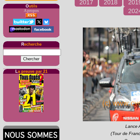
2017
2018
201
O
utils
202
A propos
R
echerche
L
a preuve par 21
Lance A
(Tour de Franc