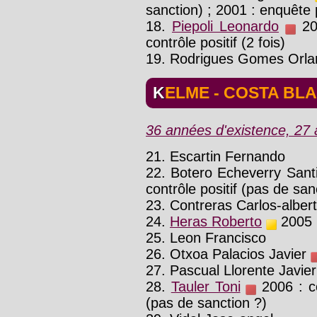
sanction) ; 2001 : enquête 
18.
Piepoli Leonardo
200
contrôle positif (2 fois)
19. Rodrigues Gomes Orla
KELME - COSTA BL
36 années d'existence, 27 a
21. Escartin Fernando
22. Botero Echeverry San
contrôle positif (pas de san
23. Contreras Carlos-alber
24.
Heras Roberto
2005 :
25. Leon Francisco
26. Otxoa Palacios Javier
27. Pascual Llorente Javie
28.
Tauler Toni
2006 : co
(pas de sanction ?)