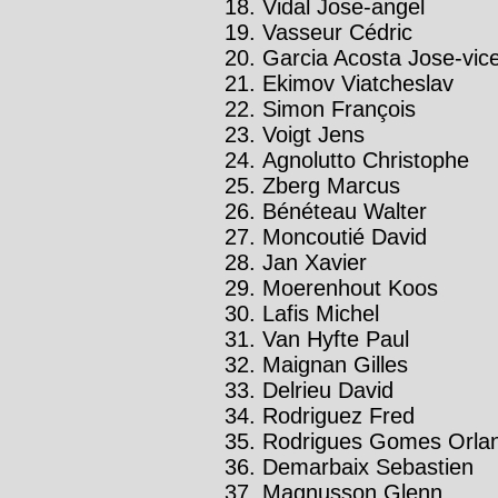
Vidal Jose-angel
Vasseur Cédric
Garcia Acosta Jose-vic
Ekimov Viatcheslav
Simon François
Voigt Jens
Agnolutto Christophe
Zberg Marcus
Bénéteau Walter
Moncoutié David
Jan Xavier
Moerenhout Koos
Lafis Michel
Van Hyfte Paul
Maignan Gilles
Delrieu David
Rodriguez Fred
Rodrigues Gomes Orlan
Demarbaix Sebastien
Magnusson Glenn