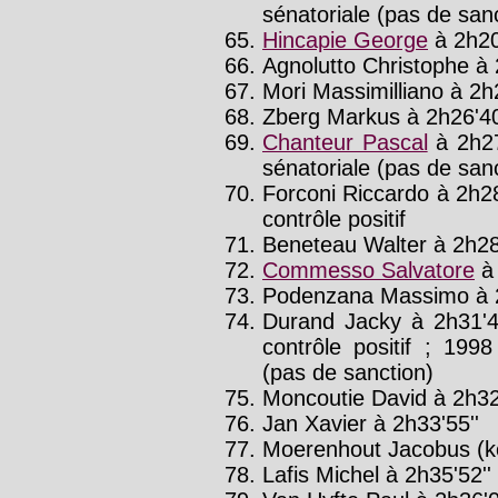
sénatoriale (pas de sanct
Hincapie George
à 2h20
Agnolutto Christophe à 
Mori Massimilliano à 2h
Zberg Markus à 2h26'40
Chanteur Pascal
à 2h27
sénatoriale (pas de san
Forconi Riccardo à 2h2
contrôle positif
Beneteau Walter à 2h28
Commesso Salvatore
à 
Podenzana Massimo à 
Durand Jacky à 2h31'4
contrôle positif ; 199
(pas de sanction)
Moncoutie David à 2h32
Jan Xavier à 2h33'55''
Moerenhout Jacobus (ko
Lafis Michel à 2h35'52''