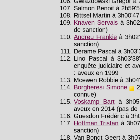
Gwiazdowski Gregor à 2
Salmon Benoit à 2h59'59
Rittsel Martin à 3h00'47'
Knaven Servais
à 3h02
de sanction)
Andreu Frankie
à 3h02'
sanction)
Derame Pascal à 3h03'3
Lino Pascal à 3h03'38
enquête judiciaire et a
: aveux en 1999
Mcewen Robbie à 3h04'
Borgheresi Simone
20
connue)
Voskamp Bart
à 3h05'
aveux en 2014 (pas de 
Guesdon Frédéric à 3h0
Hoffman Tristan
à 3h07
sanction)
Van Bondt Geert à 3h07