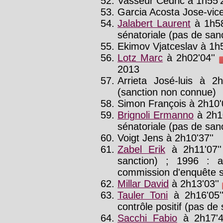
Vasseur Cédric à 1h55'2
Garcia Acosta Jose-vice
Jalabert Laurent
à 1h58
sénatoriale (pas de san
Ekimov Vjatceslav à 1h5
Lotz Marc
à 2h02'04''
2013
Arrieta José-luis à 2
(sanction non connue)
Simon François à 2h10'0
Brignoli Ermanno
à 2h1
sénatoriale (pas de sanct
Voigt Jens à 2h10'37''
Zabel Erik
à 2h11'07'
sanction) ; 1996 :
commission d'enquête s
Millar David
à 2h13'03''
Tauler Toni
à 2h16'05
contrôle positif (pas de
Sacchi Fabio
à 2h17'4