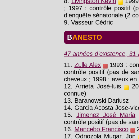
8.
Livingston Kevin
1999 
; 1997 : contrôle positif 
d'enquête sénatoriale (2 co
9. Vasseur Cédric
BANESTO
47 années d'existence, 31 a
11.
Zülle Alex
1993 : cont
contrôle positif (pas de sa
cheveux ; 1998 : aveux en 
12. Arrieta José-luis
200
connue)
13. Baranowski Dariusz
14. Garcia Acosta Jose-vic
15.
Jimenez José Maria
contrôle positif (pas de san
16.
Mancebo Francisco
2
17. Odriozola Mugar. Jon