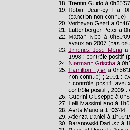
Trentin Guido à 0h35'57
Robin Jean-cyril à 0
(sanction non connue)
Verheyen Geert à 0h46'
Luttenberger Peter à 0h
Mattan Nico à 0h50'09
aveux en 2007 (pas de 
Jimenez José Maria
à 
1993 : contrôle positif 
Niermann Grischa
à 0h5
Hamilton Tyler
à 0h56'3
non connue) ; 2001 : a
: contrôle positif, ave
contrôle positif ; 2009 :
Guerini Giuseppe à 0h59
Lelli Massimiliano à 1h0
Aerts Mario à 1h06'44''
Atienza Daniel à 1h09'19
Baranowski Dariusz à 1h
Pascual Llorente Javier