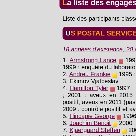
La liste des engagé
Liste des participants clas
US POSTAL SERVIC
18 années d'existence, 20 a
1.
Armstrong Lance
1999
1999 : enquête du laborato
2.
Andreu Frankie
1995 :
3. Ekimov Vjatceslav
4.
Hamilton Tyler
1997 : 
; 2001 : aveux en 2015 (
positif, aveux en 2011 (pas 
2009 : contrôle positif et 
5.
Hincapie George
1996
6.
Joachim Benoit
2000 : 
7.
Kjaergaard Steffen
200