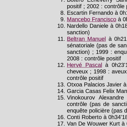
positif ; 2002 : contrôle
Escartin Fernando à 0h1
Mancebo Francisco
à 0
Nardello Daniele à 0h18
sanction)
Beltran Manuel
à 0h21'
sénatoriale (pas de sanc
sanction) ; 1999 : enqu
2008 : contrôle positif
Hervé Pascal
à 0h23'
cheveux ; 1998 : aveux
contrôle positif
Otxoa Palacios Javier à
Garcia Casas Felix Manu
Vinokourov Alexandre
contrôle (pas de sancti
enquête policière (pas 
Conti Roberto à 0h34'18
Van De Wouwer Kurt à 0