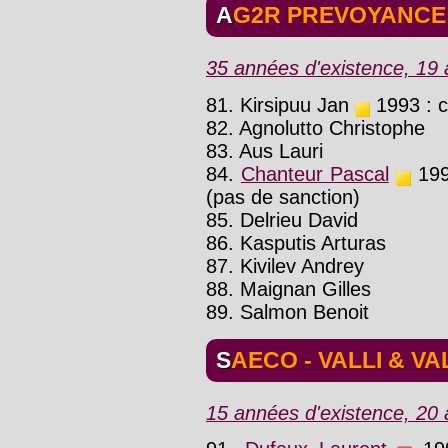
AG2R PREVOYANCE
35 années d'existence, 19 a
81. Kirsipuu Jan
1993 : c
82. Agnolutto Christophe
83. Aus Lauri
84.
Chanteur Pascal
199
(pas de sanction)
85. Delrieu David
86. Kasputis Arturas
87. Kivilev Andrey
88. Maignan Gilles
89. Salmon Benoit
SAECO - VALLI & VA
15 années d'existence, 20 a