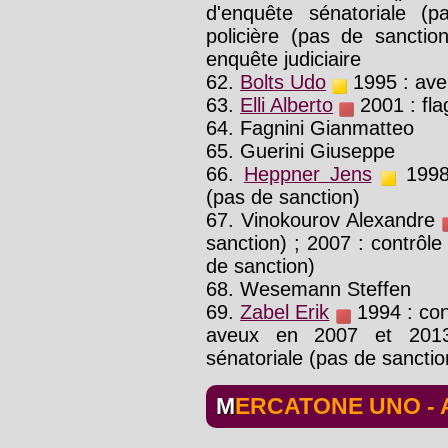
d'enquête sénatoriale (
policière (pas de sanctio
enquête judiciaire
62.
Bolts Udo
1995 : ave
63.
Elli Alberto
2001 : flag
64. Fagnini Gianmatteo
65. Guerini Giuseppe
66.
Heppner Jens
1998 
(pas de sanction)
67. Vinokourov Alexandre
sanction) ; 2007 : contrôle 
de sanction)
68. Wesemann Steffen
69.
Zabel Erik
1994 : cont
aveux en 2007 et 2013
sénatoriale (pas de sanctio
MERCATONE UNO -