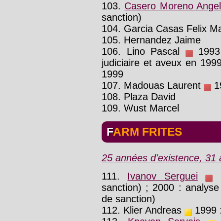
103.
Casero Moreno Angel-
sanction)
104. Garcia Casas Felix M
105. Hernandez Jaime
106. Lino Pascal
1993 
judiciaire et aveux en 199
1999
107. Madouas Laurent
19
108. Plaza David
109. Wust Marcel
FARM FRITES
25 années d'existence, 31 a
111.
Ivanov Serguei
1
sanction) ; 2000 : analyse
de sanction)
112. Klier Andreas
1999 :