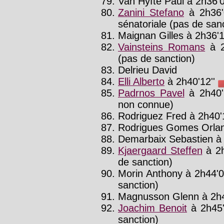
Van Hyfte Paul à 2h36'0
Zanini Stefano
à 2h36'
sénatoriale (pas de sanct
Maignan Gilles à 2h36'1
Vainsteins Romans
à 2
(pas de sanction)
Delrieu David
Elli Alberto
à 2h40'12''
Padrnos Pavel
à 2h40'
non connue)
Rodriguez Fred à 2h40'1
Rodrigues Gomes Orland
Demarbaix Sebastien à 
Kjaergaard Steffen
à 2h
de sanction)
Morin Anthony à 2h44'0
sanction)
Magnusson Glenn à 2h4
Joachim Benoit
à 2h45'
sanction)