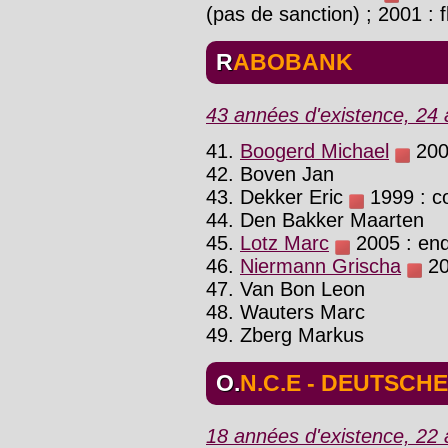
(pas de sanction) ; 2001 : f
RABOBANK
43 années d'existence, 24 a
41.
Boogerd Michael
200
42. Boven Jan
43. Dekker Eric
1999 : co
44. Den Bakker Maarten
45.
Lotz Marc
2005 : enq
46.
Niermann Grischa
20
47. Van Bon Leon
48. Wauters Marc
49. Zberg Markus
O.N.C.E - DEUTSC
18 années d'existence, 22 a