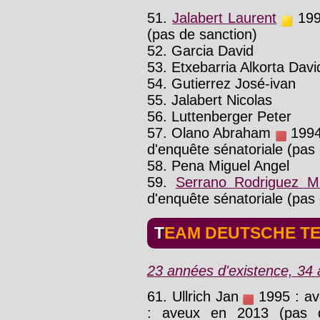
51.
Jalabert Laurent
1998
(pas de sanction)
52. Garcia David
53. Etxebarria Alkorta Dav
54. Gutierrez José-ivan
55. Jalabert Nicolas
56. Luttenberger Peter
57. Olano Abraham
1994 
d'enquête sénatoriale (pas
58. Pena Miguel Angel
59.
Serrano Rodriguez Ma
d'enquête sénatoriale (pas
TEAM DEUTSCHE T
23 années d'existence, 34 a
61. Ullrich Jan
1995 : av
: aveux en 2013 (pas d