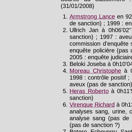
(31/01/2008)
Armstrong Lance
en 92
de sanction) ; 1999 : e
Ullrich Jan à 0h06'02'
sanction) ; 1997 : ave
commission d'enquête s
enquête policière (pas d
2005 : enquête judiciair
Beloki Joseba à 0h10'04
Moreau Christophe
à 0
1998 : contrôle positif 
aveux (pas de sanction)
Heras Roberto
à 0h11'
sanction)
Virenque Richard
à 0h13
analyses sang, urine, 
analyse sang (pas de 
(pas de sanction ?)
Botero Echeverry San