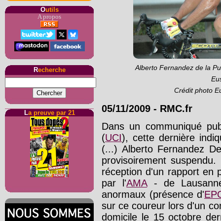
O
utils
A propos
Alberto Fernandez de la Pu
R
echerche
Eus
Crédit photo Eu
05/11/2009
-
RMC.fr
L
a preuve par 21
Dans un communiqué publi
(
UCI
), cette dernière indi
(...) Alberto Fernandez D
provisoirement suspendu. 
réception d'un rapport en 
par l'
AMA
- de Lausanne,
anormaux (présence d'
EP
sur ce coureur lors d'un co
domicile le 15 octobre der