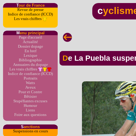
T
our de France
c
yclism
Revue de presse
Indice de confiance (ICCD)
Les vrais chiffres
M
enu principal
Page d'accueil
Actualité
Dossier dopage
En bref
Lexique
De La Puebla susp
Bibliographie
Annuaires du dopage
Les vrais chiffres
Indice de confiance (ICCD)
Portraits
Watts
Aveux
Pour et Contre
Bêtisier
Stupéfiantes excuses
Humour
Liens
Foire aux questions
S
anctions
Suspensions en cours