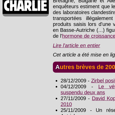
Bretagne, Bulgarie et All
enquêteurs estiment que l
des laboratoires clandestin
transportées illégalement
produits saisis lors d'une 
en Basse-Autriche (...) fig
de l'
hormone de croissanc
Lire l'article en entier
Cet article a été mise en l
Autres brèves de 20
28/12/2009 -
Zirbel pos
04/12/2009 -
Le vét
suspendu deux ans
27/11/2009 -
David Kop
2010
25/11/2009 - Un rés