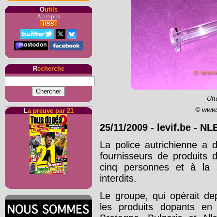
O
utils
A propos
R
echerche
Un
© www.
L
a preuve par 21
25/11/2009
-
levif.be
- NL
La police autrichienne a 
fournisseurs de produits 
cinq personnes et à la 
interdits.
Le groupe, qui opérait depu
les produits dopants en