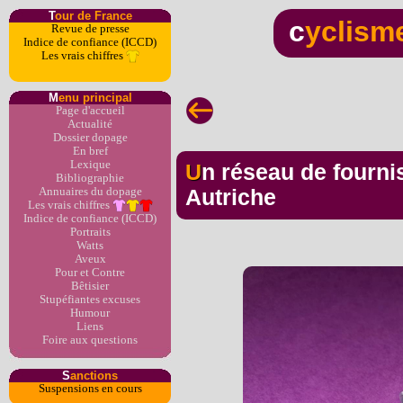
T
our de France
c
yclism
Revue de presse
Indice de confiance (ICCD)
Les vrais chiffres
M
enu principal
Page d'accueil
Actualité
Dossier dopage
En bref
Lexique
Un réseau de fournisseurs démantelé en
Bibliographie
Annuaires du dopage
Autriche
Les vrais chiffres
Indice de confiance (ICCD)
Portraits
Watts
Aveux
Pour et Contre
Bêtisier
Stupéfiantes excuses
Humour
Liens
Foire aux questions
S
anctions
Suspensions en cours