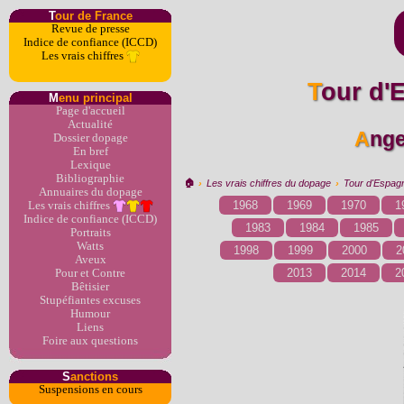
T
our de France
Revue de presse
Indice de confiance (ICCD)
Les vrais chiffres
Tour d'
M
enu principal
Page d'accueil
Actualité
Ang
Dossier dopage
En bref
Lexique
Bibliographie
🏠︎
›
Les vrais chiffres du dopage
›
Tour d'Espag
Annuaires du dopage
1968
1969
1970
1
Les vrais chiffres
Indice de confiance (ICCD)
1983
1984
1985
Portraits
Watts
1998
1999
2000
2
Aveux
2013
2014
2
Pour et Contre
Bêtisier
Stupéfiantes excuses
Humour
Liens
Foire aux questions
S
anctions
Suspensions en cours