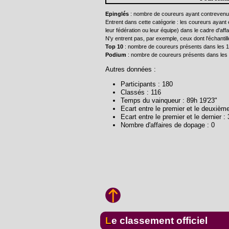
Epinglés
: nombre de coureurs ayant contrevenu
Entrent dans cette catégorie : les coureurs ayant 
leur fédération ou leur équipe) dans le cadre d'aff
N'y entrent pas, par exemple, ceux dont l'échantill
Top 10
: nombre de coureurs présents dans les 10
Podium
: nombre de coureurs présents dans les 3
Autres données :
Participants : 180
Classés : 116
Temps du vainqueur : 89h 19'23"
Ecart entre le premier et le deuxième
Ecart entre le premier et le dernier :
Nombre d'affaires de dopage : 0
Le classement officiel