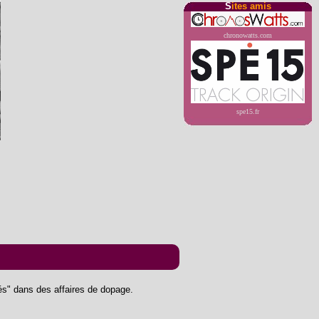
S
ites amis
chronowatts.com
spe15.fr
lés" dans des affaires de dopage.