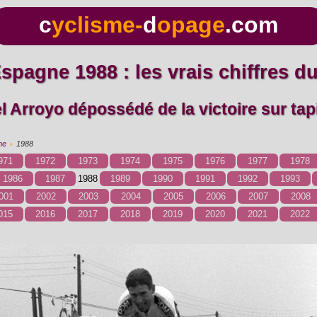
c
yclisme-
d
opage
.com
Espagne 1988 : les vrais chiffres 
el Arroyo dépossédé de la victoire sur tap
ne
›
1988
971
1972
1973
1974
1975
1976
1977
1978
1986
1987
1988
1989
1990
1991
1992
1993
001
2002
2003
2004
2005
2006
2007
2008
015
2016
2017
2018
2019
2020
2021
2022