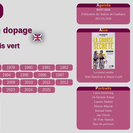
A
genda
04/07/2026
Publication des Indices de Confiance
(ICCD) 2026
du dopage
A
lire
is vert
1979
1980
1981
1982
La course secrète
1994
1995
1996
1997
Tyler Hamilton et Daniel Coyle
2009
2010
2011
2012
P
ortraits
2023
2024
2025
Lance Armstrong
Dr Michele Ferrari
Laurent Jalabert
Marcos Maynar
Bernard Sainz
Jan Ullrich
Dr Yvan Vanmol
Tous les portraits