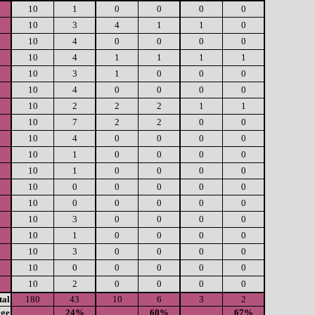
10
1
0
0
0
0
10
3
4
1
1
0
10
4
0
0
0
0
10
4
1
1
1
1
10
3
1
0
0
0
10
4
0
0
0
0
10
2
2
2
1
1
10
7
2
2
0
0
10
4
0
0
0
0
10
1
0
0
0
0
10
1
0
0
0
0
10
0
0
0
0
0
10
0
0
0
0
0
10
3
0
0
0
0
10
1
0
0
0
0
10
3
0
0
0
0
10
0
0
0
0
0
10
2
0
0
0
0
tal
180
43
10
6
3
2
age
24%
60%
67%