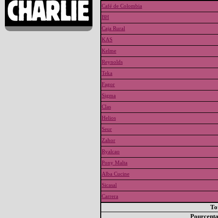
Café de Colombia
BH
Caja Rural
KAS
Kelme
Reynolds
Teka
Fagor
Sigma
Clas
Helios
Seur
Zahor
Ryalcao
Pony Malta
Alba Cucine
Sicasal
Carrera
To
Pourcent