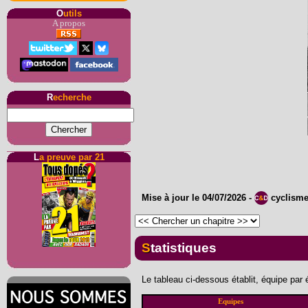
O
utils
A propos
R
echerche
L
a preuve par 21
Mise à jour le
04/07/2026
-
cyclism
Statistiques
Le tableau ci-dessous établit, équipe par
Equipes