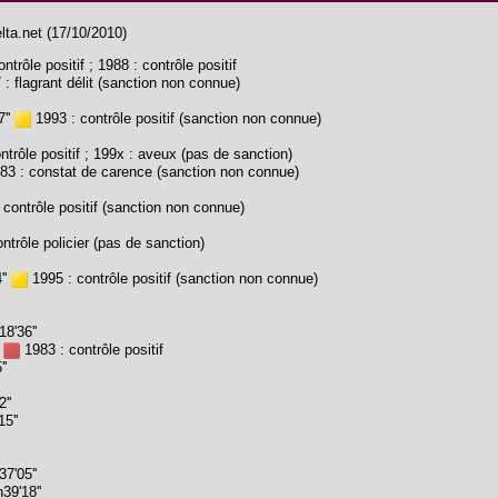
lta.net (17/10/2010)
ntrôle positif ; 1988 : contrôle positif
: flagrant délit (sanction non connue)
7''
1993 : contrôle positif (sanction non connue)
ntrôle positif ; 199x : aveux (pas de sanction)
83 : constat de carence (sanction non connue)
contrôle positif (sanction non connue)
ntrôle policier (pas de sanction)
''
1995 : contrôle positif (sanction non connue)
8'36''
'
1983 : contrôle positif
'
''
5''
7'05''
39'18''