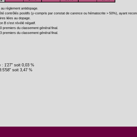
 au règlement antidopage.
été contrôlés positifs (y-compris par constat de carence ou hématocrite > 50%), ayant reconn
aires liées au dopage.
on B s'est révélé négatif.
 premiers du classement général final.
 premiers du classement général final.
 : 1'27" soit 0,03 %
 3:5'58" soit 3,47 %