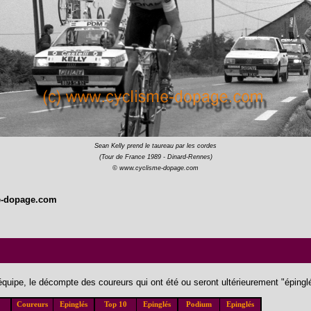
Sean Kelly prend le taureau par les cordes
(Tour de France 1989 - Dinard-Rennes)
© www.cyclisme-dopage.com
e-dopage.com
 équipe, le décompte des coureurs qui ont été ou seront ultérieurement "éping
Coureurs
Epinglés
Top 10
Epinglés
Podium
Epinglés