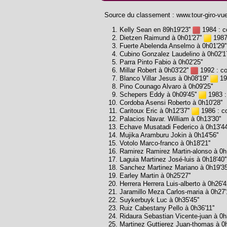
Source du classement : www.tour-giro-vue
Kelly Sean en 89h19'23''
1984 : co
Dietzen Raimund à 0h01'27''
1987 
Fuerte Abelenda Anselmo à 0h01'29''
Cubino Gonzalez Laudelino à 0h02'1
Parra Pinto Fabio à 0h02'25''
Millar Robert à 0h03'22''
1992 : co
Blanco Villar Jesus à 0h08'19''
19
Pino Counago Alvaro à 0h09'25''
Schepers Eddy à 0h09'45''
1983 : 
Cordoba Asensi Roberto à 0h10'28''
Caritoux Eric à 0h12'37''
1986 : co
Palacios Navar. William à 0h13'30''
Echave Musatadi Federico à 0h13'44
Mujika Aramburu Jokin à 0h14'56''
Votolo Marco-franco à 0h18'21''
Ramirez Ramirez Martin-alonso à 0h1
Laguia Martinez José-luis à 0h18'40'
Sanchez Martinez Mariano à 0h19'35'
Earley Martin à 0h25'27''
Herrera Herrera Luis-alberto à 0h26'42
Jaramillo Meza Carlos-maria à 0h27'1
Suykerbuyk Luc à 0h35'45''
Ruiz Cabestany Pello à 0h36'11''
Ridaura Sebastian Vicente-juan à 0h3
Martinez Guttierez Juan-thomas à 0h