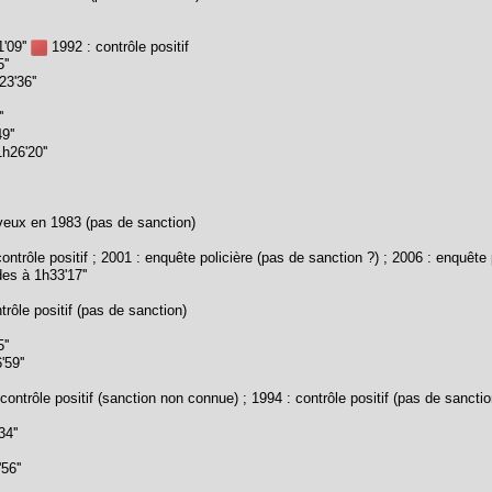
'09''
1992 : contrôle positif
''
3'36''
'
9''
h26'20''
veux en 1983 (pas de sanction)
ontrôle positif ; 2001 : enquête policière (pas de sanction ?) ; 2006 : enquête p
es à 1h33'17''
rôle positif (pas de sanction)
''
59''
contrôle positif (sanction non connue) ; 1994 : contrôle positif (pas de sanctio
4''
56''