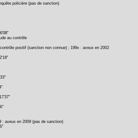
quête policière (pas de sanction)
'08''
ude au contrôle
contrôle positif (sanction non connue) ; 199x : aveux en 2002
'18''
33''
''
7'37''
''
 : aveux en 2009 (pas de sanction)
''