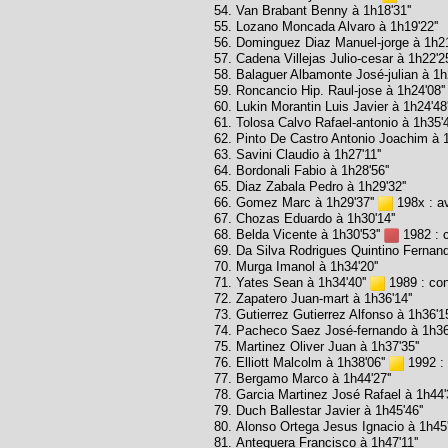
Van Brabant Benny à 1h18'31''
Lozano Moncada Alvaro à 1h19'22''
Dominguez Diaz Manuel-jorge à 1h21
Cadena Villejas Julio-cesar à 1h22'25
Balaguer Albamonte José-julian à 1h2
Roncancio Hip. Raul-jose à 1h24'08''
Lukin Morantin Luis Javier à 1h24'48'
Tolosa Calvo Rafael-antonio à 1h35'4
Pinto De Castro Antonio Joachim à 1
Savini Claudio à 1h27'11''
Bordonali Fabio à 1h28'56''
Diaz Zabala Pedro à 1h29'32''
Gomez Marc à 1h29'37''
198x : a
Chozas Eduardo à 1h30'14''
Belda Vicente à 1h30'53''
1982 : c
Da Silva Rodrigues Quintino Fernand
Murga Imanol à 1h34'20''
Yates Sean à 1h34'40''
1989 : cont
Zapatero Juan-mart à 1h36'14''
Gutierrez Gutierrez Alfonso à 1h36'15
Pacheco Saez José-fernando à 1h36'
Martinez Oliver Juan à 1h37'35''
Elliott Malcolm à 1h38'06''
1992 : 
Bergamo Marco à 1h44'27''
Garcia Martinez José Rafael à 1h44'3
Duch Ballestar Javier à 1h45'46''
Alonso Ortega Jesus Ignacio à 1h45'
Antequera Francisco à 1h47'11''