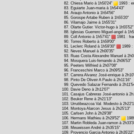
Chiesa Mario à 1h50'24''
1993 : en
Eguiarte Juan-maria à 1h54'43''
Araujo Antonio à 1h54'56''
Gorospe Artabe Ruben à 1h55'20''
Vilamajo Jaime à 1h55'31''
Olarte Gutier. Victor-hugo à 1h55'52''
Iglesias Guerrero Miguel-angel à 1h56
Coll Antonio à 1h57'41''
1981 : fra
Torres Roberto à 1h59'00''
Leclerc Roland à 1h59'30''
1989 : 
Neves Manuel à 2h00'35''
Ruas Costa Alexandre Manuel à 2h02
Mosquera Luis-fernando à 2h06'53''
Peeters Wilfried à 2h07'08''
Franceschini Marco à 2h09'53''
Carrera Alvarez José-enrique à 2h10'
Pinto De Oliveir A Paulo à 2h11'16''
Quevedo Salazar Fernando à 2h11'54
Davie Deno à 2h12'07''
Casajus Cabreras José-antonio à 2h1
Beuker Rene à 2h21'13''
Urrutibeazcoa Val. Modesto à 2h22'16
Montoya Alarcon Jesus à 2h25'13''
Carlsen John à 2h29'38''
Hermans Mathieu à 2h29'52''
1989
Martin Robleda Juan-ramon à 2h33'35
Meuwissen André à 2h35'15''
Provencio Garcia Antonio à 2h35'22''