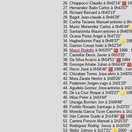
Chiappucci Claudio à 0h42'14''
199
Hernandez Bailo Carlos à 0h43'07''
Richard Bernard à 0h43'13''
Bagot Jean-claude à 0h44'28''
Cunha Tavares Manuel-antonio à 0h44
Muniz Menendez Carlos à 0h45'44''
Santaromita Mauro-antonio à 0h46'09
Ocana Perez Angel à 0h47'22''
Haghedooren Paul à 0h49'37''
1988
Gaston Crespi Inaki à 0h52'24''
Massi Rodolfo
à 0h53'07''
1998 : f
Castellar Devis Javier à 0h53'25''
Da Silva Acacio à 0h54'51''
1984 :
Gorospe Artabe Julian à 0h56'43''
Recio José à 0h56'46''
1985 : cont
Chizabas Torres Jose-alirio à 1h00'02
Mora Zarate Nestor à 1h00'26''
Pedersen Jorgen-vagn à 1h01'29''
Agudelo Gomez Jose-antonio à 1h03'
De La Cruz Roque à 1h03'27''
1988
Hilse Peter à 1h03'44''
Unzaga Bombin Jon à 1h09'48''
Portillo Rosado Santiago à 1h10'31''
Moreda Garcia Tizon Casimiro à 1h14
Van Calster Guido à 1h14'46''
1986
Carrera Ponzon Manuel à 1h15'10''
Rodriguez Rodrig. Jesus à 1h16'03''
Weltz Johnny à 1h17'21''
2000 : a