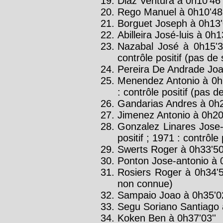
Diaz Ventura à 0h10'46'
Rego Manuel à 0h10'48'
Borguet Joseph à 0h13'
Abilleira José-luis à 0h1
Nazabal José à 0h15'3
contrôle positif (pas de
Pereira De Andrade Joa
Menendez Antonio à 0h
: contrôle positif (pas d
Gandarias Andres à 0h2
Jimenez Antonio à 0h20'
Gonzalez Linares Jose-
positif ; 1971 : contrôle 
Swerts Roger à 0h33'50
Ponton Jose-antonio à 0
Rosiers Roger à 0h34'5
non connue)
Sampaio Joao à 0h35'02
Segu Soriano Santiago 
Koken Ben à 0h37'03''