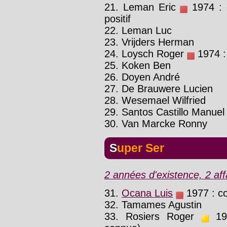
21. Leman Eric
1974 : c
positif
22. Leman Luc
23. Vrijders Herman
24. Loysch Roger
1974 : 
25. Koken Ben
26. Doyen André
27. De Brauwere Lucien
28. Wesemael Wilfried
29. Santos Castillo Manuel
30. Van Marcke Ronny
Super Ser
2 années d'existence, 2 affa
31.
Ocana Luis
1977 : con
32. Tamames Agustin
33. Rosiers Roger
197