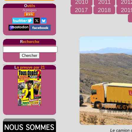
2010
2011
201
O
utils
2017
2018
201
A propos
R
echerche
L
a preuve par 21
Le camion d