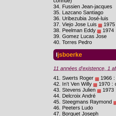
connue)
34. Fussien Jean-jacques
35. Lazcano Santiago
36. Uribezubia José-luis
37. Viejo Jose Luis
1975 :
38. Peelman Eddy
1974 :
39. Gomez Lucas Jose
40. Torres Pedro
Ijsboerke
11 années d'existence, 1 af
41. Swerts Roger
1966 : 
42. In't Ven Willy
1970 : c
43. Stevens Julien
1973 :
44. Delcroix André
45. Steegmans Raymond
46. Peeters Ludo
47. Borguet Joseph