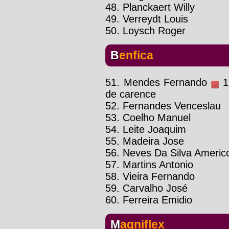
48. Planckaert Willy
49. Verreydt Louis
50. Loysch Roger
Benfica
51. Mendes Fernando
19
de carence
52. Fernandes Venceslau
53. Coelho Manuel
54. Leite Joaquim
55. Madeira Jose
56. Neves Da Silva Americ
57. Martins Antonio
58. Vieira Fernando
59. Carvalho José
60. Ferreira Emidio
Magniflex