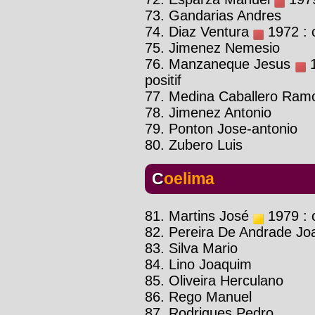
73. Gandarias Andres
74. Diaz Ventura
1972 : c
75. Jimenez Nemesio
76. Manzaneque Jesus
1
positif
77. Medina Caballero Ram
78. Jimenez Antonio
79. Ponton Jose-antonio
80. Zubero Luis
Coelima
81. Martins José
1979 : c
82. Pereira De Andrade Jo
83. Silva Mario
84. Lino Joaquim
85. Oliveira Herculano
86. Rego Manuel
87. Rodrigues Pedro