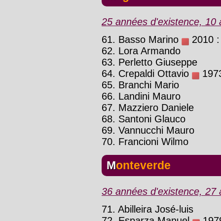
25 années d'existence, 10 a
61. Basso Marino
2010 : 
62. Lora Armando
63. Perletto Giuseppe
64. Crepaldi Ottavio
1973
65. Branchi Mario
66. Landini Mauro
67. Mazziero Daniele
68. Santoni Glauco
69. Vannucchi Mauro
70. Francioni Wilmo
Monteverde
36 années d'existence, 27 a
71. Abilleira José-luis
72. Esparza Manuel
1979