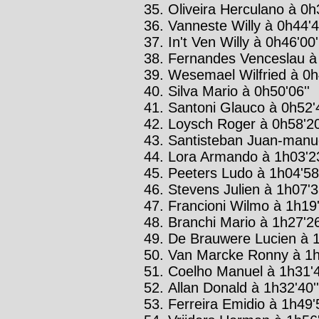
Oliveira Herculano à 0h3
Vanneste Willy à 0h44'4
In't Ven Willy à 0h46'00
Fernandes Venceslau à 
Wesemael Wilfried à 0h4
Silva Mario à 0h50'06''
Santoni Glauco à 0h52'4
Loysch Roger à 0h58'20
Santisteban Juan-manue
Lora Armando à 1h03'23
Peeters Ludo à 1h04'58'
Stevens Julien à 1h07'3
Francioni Wilmo à 1h19'
Branchi Mario à 1h27'26
De Brauwere Lucien à 1
Van Marcke Ronny à 1h
Coelho Manuel à 1h31'4
Allan Donald à 1h32'40''
Ferreira Emidio à 1h49'5