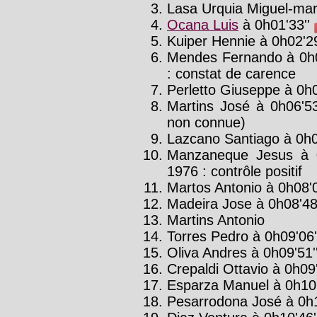
Lasa Urquia Miguel-mar
Ocana Luis
à 0h01'33''
Kuiper Hennie à 0h02'29
Mendes Fernando à 0h0
: constat de carence
Perletto Giuseppe à 0h0
Martins José à 0h06'5
non connue)
Lazcano Santiago à 0h0
Manzaneque Jesus à 
1976 : contrôle positif
Martos Antonio à 0h08'0
Madeira Jose à 0h08'48'
Martins Antonio
Torres Pedro à 0h09'06'
Oliva Andres à 0h09'51'
Crepaldi Ottavio à 0h09
Esparza Manuel à 0h10
Pesarrodona José à 0h1