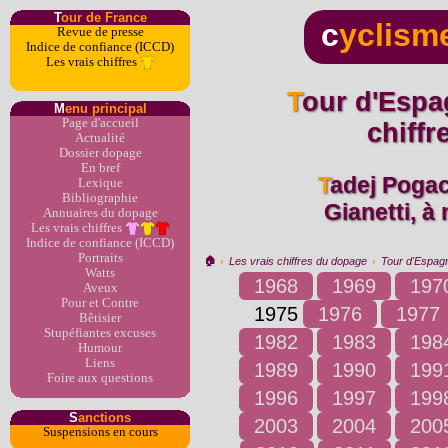
T
our de France
c
yclism
Revue de presse
Indice de confiance (ICCD)
Les vrais chiffres
Tour d'Espagne 1975 : les vrais
M
enu principal
Page d'accueil
chiff
Actualité
Dossier dopage
En bref
Tadej Pogacar, poulain de Mauro
Lexique
Bibliographie
Gianetti, à
Annuaires du dopage
Les vrais chiffres
Indice de confiance (ICCD)
Portraits
🏠︎
›
Les vrais chiffres du dopage
›
Tour d'Espag
Watts
1968
1969
197
Aveux
Pour et Contre
1975
1976
1977
Bêtisier
Stupéfiantes excuses
1982
1983
198
Humour
Liens
1989
1990
199
Foire aux questions
1996
1997
199
S
anctions
2003
2004
200
Suspensions en cours