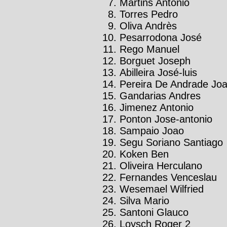
Martins Antonio
Torres Pedro
Oliva Andrès
Pesarrodona José
Rego Manuel
Borguet Joseph
Abilleira José-luis
Pereira De Andrade Jo
Gandarias Andres
Jimenez Antonio
Ponton Jose-antonio
Sampaio Joao
Segu Soriano Santiago
Koken Ben
Oliveira Herculano
Fernandes Venceslau
Wesemael Wilfried
Silva Mario
Santoni Glauco
Loysch Roger 2