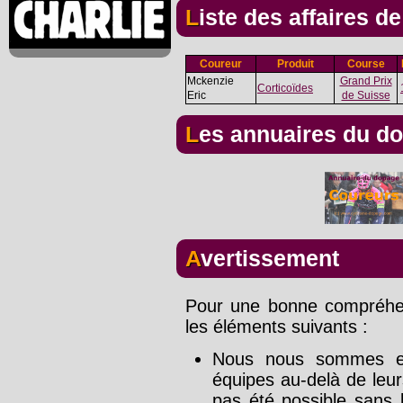
Liste des affaires d
Coureur
Produit
Course
Mckenzie
Grand Prix
Corticoïdes
Eric
de Suisse
Les annuaires du d
Avertissement
Pour une bonne compréhens
les éléments suivants :
Nous nous sommes effo
équipes au-delà de leu
pas été possible sans l