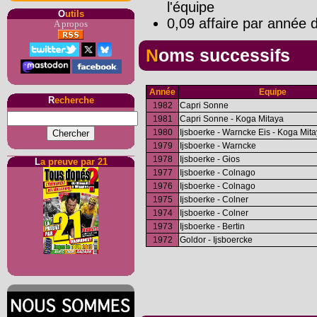
l'équipe
O
utils
0,09 affaire par année d
A propos
Noms successifs
Année
Equipe
R
echerche
1982
Capri Sonne
1981
Capri Sonne - Koga Mitaya
1980
Ijsboerke - Warncke Eis - Koga Mit
1979
Ijsboerke - Warncke
1978
Ijsboerke - Gios
L
a preuve par 21
1977
Ijsboerke - Colnago
1976
Ijsboerke - Colnago
1975
Ijsboerke - Colner
1974
Ijsboerke - Colner
1973
Ijsboerke - Bertin
1972
Goldor - Ijsboercke