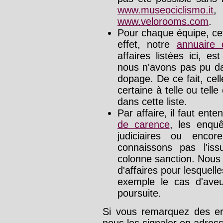
www.museociclismo.it
www.velorooms.com
.
Pour chaque équipe, cet
effet, notre
annuaire
affaires listées ici, e
nous n'avons pas pu da
dopage. De ce fait, cel
certaine à telle ou tell
dans cette liste.
Par affaire, il faut ente
de carence
, les enquê
judiciaires ou enco
connaissons pas l'is
colonne sanction. Nous
d'affaires pour lesquelle
exemple le cas d'aveu
poursuite.
Si vous remarquez des err
nous les signaler en adre