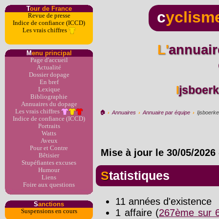
T
our de France
c
yclism
Revue de presse
Indice de confiance (ICCD)
Les vrais chiffres
L'annuaire du dopage par
M
enu principal
Page d'accueil
Actualité
Dossier dopage
En bref
Ijsboer
Lexique
Bibliographie
Annuaires du dopage
Les vrais chiffres
🏠︎
›
Annuaires
›
Annuaire par équipe
›
Ijsboerk
Indice de confiance (ICCD)
Portraits
Watts
Aveux
Pour et Contre
Mise à jour le
30/05/2026
Bêtisier
Stupéfiantes excuses
Humour
Statistiques
Liens
Foire aux questions
11 années d'existence
S
anctions
1 affaire (
267ème sur 6
Suspensions en cours