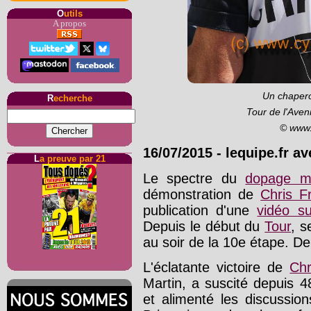
O
utils
A propos
Un chapero
R
echerche
Tour de l'Aven
© www.
16/07/2015
-
lequipe.fr a
L
a preuve par 21
Le spectre du
dopage m
démonstration de
Chris 
publication d'une
vidéo s
Depuis le début du
Tour
, s
au soir de la 10e étape. De
L'éclatante victoire de
Ch
Martin, a suscité depuis
et alimenté les discussi