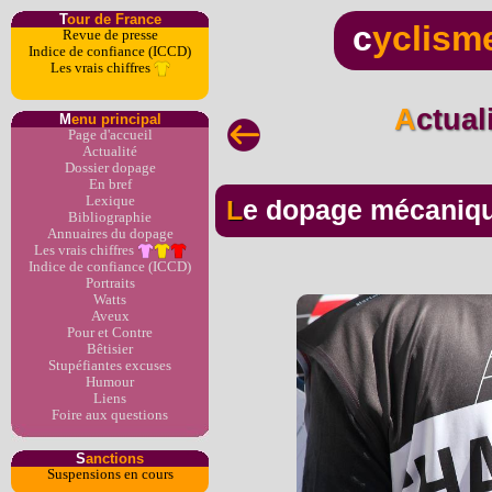
T
our de France
c
yclism
Revue de presse
Indice de confiance (ICCD)
Les vrais chiffres
Actua
M
enu principal
Page d'accueil
Actualité
Dossier dopage
En bref
Lexique
Le dopage mécaniq
Bibliographie
Annuaires du dopage
Les vrais chiffres
Indice de confiance (ICCD)
Portraits
Watts
Aveux
Pour et Contre
Bêtisier
Stupéfiantes excuses
Humour
Liens
Foire aux questions
S
anctions
Suspensions en cours