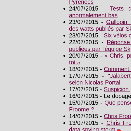
Pyrénées
24/07/2015 -
Tests 
anormalement bas
23/07/2015 -
Gallopin
des watts publiés par S
23/07/2015 -
Six vélos 
22/07/2015 -
Réponse 
publiées par l'équipe Sk
20/07/2015 -
« Chris, p
toi »
18/07/2015 -
Comment S
17/07/2015 -
"Jalabe
selon Nicolas Portal
17/07/2015 -
Suspicion
16/07/2015 - Le dopag
15/07/2015 -
Que pense
Froome ?
14/07/2015 -
Chris Fro
13/07/2015 -
Chris Fro
data spying storm