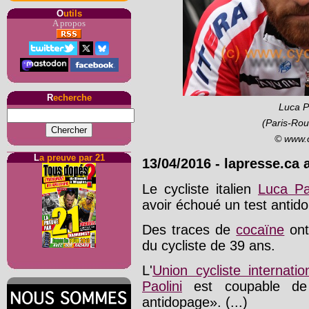
O
utils
A propos
R
echerche
Luca Pa
(Paris-Ro
© www.
L
a preuve par 21
13/04/2016
-
lapresse.ca 
Le cycliste italien
Luca Pao
avoir échoué un test antid
Des traces de
cocaïne
ont
du cycliste de 39 ans.
L'
Union cycliste internatio
Paolini
est coupable de «
antidopage». (...)