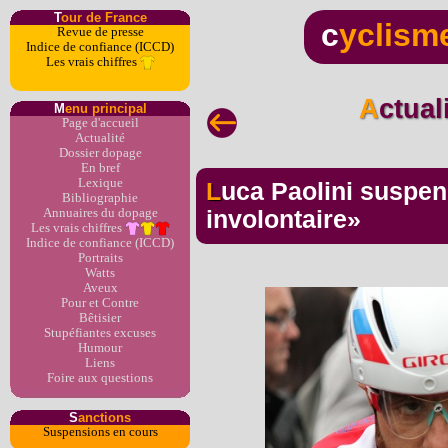
T
our de France
c
yclism
Revue de presse
Indice de confiance (ICCD)
Les vrais chiffres
Actua
M
enu principal
Page d'accueil
Actualité
Dossier dopage
En bref
Lexique
Luca Paolini suspendu 18 mois pour «dopage
Bibliographie
Annuaires du dopage
involontaire»
Les vrais chiffres
Indice de confiance (ICCD)
Portraits
Watts
Aveux
Pour et Contre
Bêtisier
Stupéfiantes excuses
Humour
Liens
Foire aux questions
S
anctions
Suspensions en cours