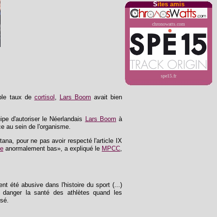
S
ites amis
chronowatts.com
spe15.fr
ible taux de
cortisol
,
Lars Boom
avait bien
ipe d'autoriser le Néerlandais
Lars Boom
à
e au sein de l'organisme.
na, pour ne pas avoir respecté l'article IX
ie
anormalement bas», a expliqué le
MPCC
,
nt été abusive dans l'histoire du sport (...)
 danger la santé des athlètes quand les
isé.