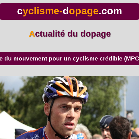
c
yclisme-
d
opage
.com
Actualité du dopage
lue du mouvement pour un cyclisme crédible (MP