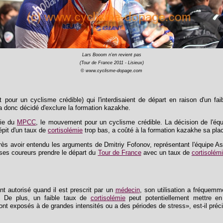
Lars Booom n'en revient pas
(Tour de France 2011 - Lisieux)
© www.cyclisme-dopage.com
our un cyclisme crédible) qui l'interdisaient de départ en raison d'un fa
a donc décidé d'exclure la formation kazakhe.
tie du
MPCC
, le mouvement pour un cyclisme crédible. La décision de l'équ
épit d'un taux de
cortisolémie
trop bas, a coûté à la formation kazakhe sa plac
ès avoir entendu les arguments de Dmitriy Fofonov, représentant l'équipe Asta
e ses coureurs prendre le départ du
Tour de France
avec un taux de
cortisolém
 autorisé quand il est prescrit par un
médecin
, son utilisation a fréquemme
e. De plus, un faible taux de
cortisolémie
peut potentiellement mettre en
ont exposés à de grandes intensités ou a des périodes de stress», est-il préc