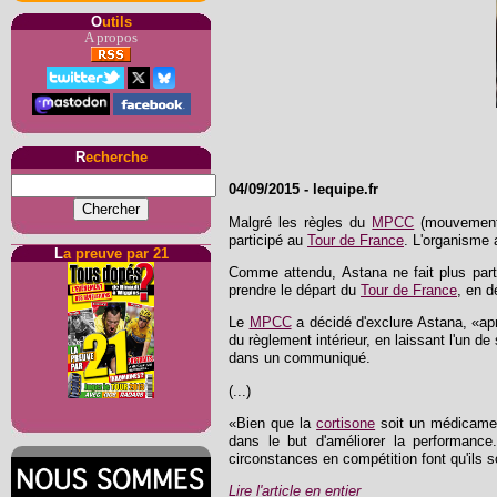
O
utils
A propos
R
echerche
04/09/2015
-
lequipe.fr
Malgré les règles du
MPCC
(mouvement p
participé au
Tour de France
. L'organisme 
L
a preuve par 21
Comme attendu, Astana ne fait plus par
prendre le départ du
Tour de France
, en d
Le
MPCC
a décidé d'exclure Astana, «apr
du règlement intérieur, en laissant l'un d
dans un communiqué.
(...)
«Bien que la
cortisone
soit un médicament
dans le but d'améliorer la performanc
circonstances en compétition font qu'ils s
Lire l'article en entier