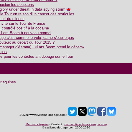
guidon les soupçons
 glory under threat in data spying storm
e Tour en raison d'un cancer des testicules
sort du silence
vité sur le Tour de France
 contrôlé positif à la cocaïne
de Lars Boom à nouveau normal
age c'est comme le vélo, ça ne s'oublie pas
uteux au départ du Tour 2015 ?
manager d'Astana) : «Lars Boom prend le départ»
 pas
 pour les contrôles antidopage sur le Tour
r équipes
Suivez www.cyclisme-dopage.com :
Mentions légales
- Contact :
contact@cyclisme-dopage.com
© cyclisme-dopage.com 2000-2026