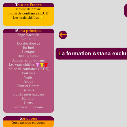
T
our de France
Revue de presse
Indice de confiance (ICCD)
Les vrais chiffres
M
enu principal
Page d'accueil
Actualité
Dossier dopage
En bref
Lexique
La formation Astana exc
Bibliographie
Annuaires du dopage
Les vrais chiffres
Indice de confiance (ICCD)
Portraits
Watts
Aveux
Pour et Contre
Bêtisier
Stupéfiantes excuses
Humour
Liens
Foire aux questions
S
anctions
Suspensions en cours