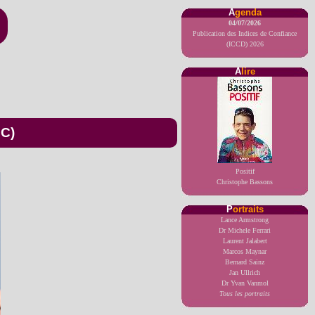
A
genda
04/07/2026
Publication des Indices de Confiance
(ICCD) 2026
A
lire
CC)
Positif
Christophe Bassons
P
ortraits
Lance Armstrong
Dr Michele Ferrari
Laurent Jalabert
Marcos Maynar
Bernard Sainz
Jan Ullrich
Dr Yvan Vanmol
Tous les portraits