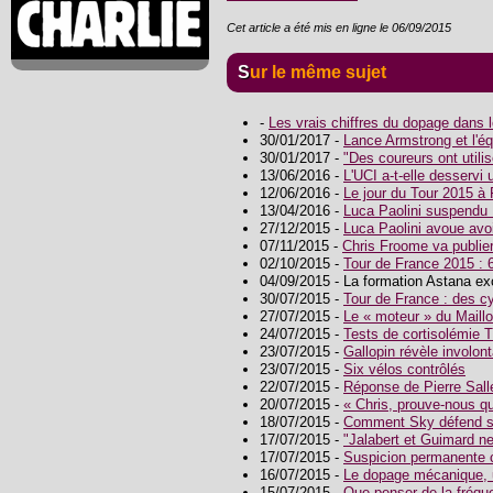
Cet article a été mis en ligne le 06/09/2015
Sur le même sujet
-
Les vrais chiffres du dopage dans 
30/01/2017 -
Lance Armstrong et l'éq
30/01/2017 -
"Des coureurs ont utili
13/06/2016 -
L'UCI a-t-elle desservi
12/06/2016 -
Le jour du Tour 2015 à
13/04/2016 -
Luca Paolini suspendu 
27/12/2015 -
Luca Paolini avoue avoi
07/11/2015 -
Chris Froome va publier
02/10/2015 -
Tour de France 2015 : 6
04/09/2015 - La formation Astana e
30/07/2015 -
Tour de France : des cy
27/07/2015 -
Le « moteur » du Maillo
24/07/2015 -
Tests de cortisolémie 
23/07/2015 -
Gallopin révèle involo
23/07/2015 -
Six vélos contrôlés
22/07/2015 -
Réponse de Pierre Salle
20/07/2015 -
« Chris, prouve-nous qu
18/07/2015 -
Comment Sky défend sa
17/07/2015 -
"Jalabert et Guimard ne
17/07/2015 -
Suspicion permanente
16/07/2015 -
Le dopage mécanique, 
15/07/2015 -
Que penser de la fréqu