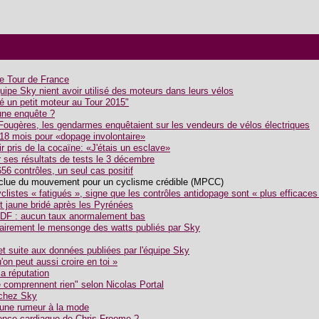
le Tour de France
uipe Sky nient avoir utilisé des moteurs dans leurs vélos
sé un petit moteur au Tour 2015"
 une enquête ?
 Fougères, les gendarmes enquêtaient sur les vendeurs de vélos électriques
18 mois pour «dopage involontaire»
r pris de la cocaïne: «J'étais un esclave»
 ses résultats de tests le 3 décembre
56 contrôles, un seul cas positif
xclue du mouvement pour un cyclisme crédible (MPCC)
clistes « fatigués », signe que les contrôles antidopage sont « plus efficaces
t jaune bridé après les Pyrénées
TDF : aucun taux anormalement bas
ntairement le mensonge des watts publiés par Sky
t suite aux données publiées par l'équipe Sky
'on peut aussi croire en toi »
 réputation
 comprennent rien" selon Nicolas Portal
 chez Sky
une rumeur à la mode
ence cardiaque de Chris Froome ?