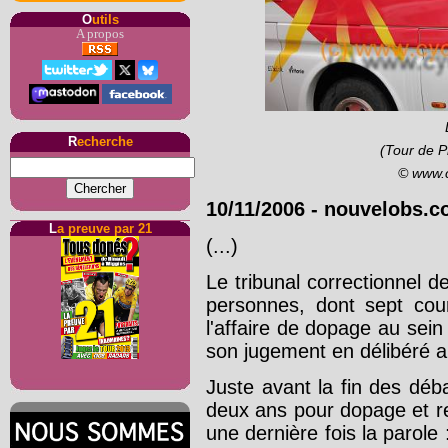
O
utils
A propos
R
echerche
(Tour de P
© www.
10/11/2006
-
nouvelobs.c
L
a preuve par 21
(...)
Le tribunal correctionnel de
personnes, dont sept cour
l'affaire de dopage au sein
son jugement en délibéré a
Juste avant la fin des déb
deux ans pour dopage et re
une dernière fois la parole