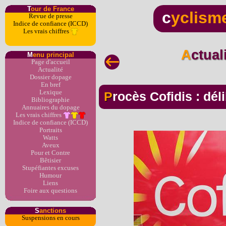
T
our de France
c
yclism
Revue de presse
Indice de confiance (ICCD)
Les vrais chiffres
Actua
M
enu principal
Page d'accueil
Actualité
Dossier dopage
En bref
Lexique
Procès Cofidis : dél
Bibliographie
Annuaires du dopage
Les vrais chiffres
Indice de confiance (ICCD)
Portraits
Watts
Aveux
Pour et Contre
Bêtisier
Stupéfiantes excuses
Humour
Liens
Foire aux questions
S
anctions
Suspensions en cours