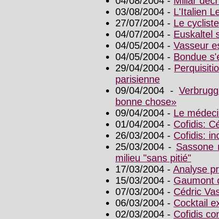
04/08/2004 -
Millar dé
03/08/2004 -
L'Italien Le
27/07/2004 -
Le cyclist
04/07/2004 -
Euskaltel 
04/05/2004 -
Vasseur es
04/05/2004 -
Bondue s'e
29/04/2004 -
Perquisiti
parisienne
09/04/2004 -
Verbrugg
bonne chose»
09/04/2004 -
Le médeci
01/04/2004 -
Cofidis: 
26/03/2004 -
Cofidis: in
25/03/2004 -
Sassone r
milieu "sans pitié"
17/03/2004 -
Analyse p
15/03/2004 -
Gaumont dé
07/03/2004 -
Cédric Vas
06/03/2004 -
Cocktail e
02/03/2004 -
Cofidis co