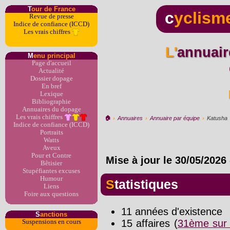
T
our de France
c
yclism
Revue de presse
Indice de confiance (ICCD)
Les vrais chiffres
L'annuaire du dopage par
M
enu principal
Page d'accueil
Actualité
Dossier dopage
En bref
Lexique
Bibliographie
Annuaires du dopage
Les vrais chiffres
🏠︎
›
Annuaires
›
Annuaire par équipe
›
Katusha
Indice de confiance (ICCD)
Portraits
Watts
Aveux
Pour et Contre
Mise à jour le
30/05/2026
Bêtisier
Stupéfiantes excuses
Humour
Statistiques
Liens
Foire aux questions
11 années d'existence
S
anctions
15 affaires (
31ème sur 
Suspensions en cours