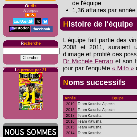
de l'équipe
O
utils
1,36 affaires par année 
A propos
Histoire de l'équipe
L'équipe fait partie des vi
R
echerche
2008 et 2011, auraient u
d'image et profité des possi
Dr Michele Ferrari
et son f
jour par l'enquête
« Mito »
q
L
a preuve par 21
Noms successifs
Année
Equipe
2019
Team Katusha Alpecin
2018
Team Katusha Alpecin
2017
Team Katusha
2016
Team Katusha
2015
Team Katusha
2014
Team Katusha