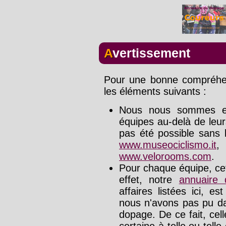
Avertissement
Pour une bonne compréhens
les éléments suivants :
Nous nous sommes effo
équipes au-delà de leu
pas été possible sans l
www.museociclismo.it
www.velorooms.com
.
Pour chaque équipe, cet
effet, notre
annuaire
affaires listées ici, e
nous n'avons pas pu da
dopage. De ce fait, cel
certaine à telle ou tell