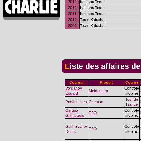
2013
Katusha Team
2012
Katusha Team
2011
Katusha Team
2010
Team Katusha
2009
Team Katusha
Liste des affaires d
Coureur
Produit
Course
Vorganov
Contrôle
Meldonium
Eduard
inopiné
Tour de
Paolini Luca
Cocaïne
France
Caruso
Contrôle
EPO
Giampaolo
inopiné
Galimzyanov
Contrôle
EPO
Denis
inopiné