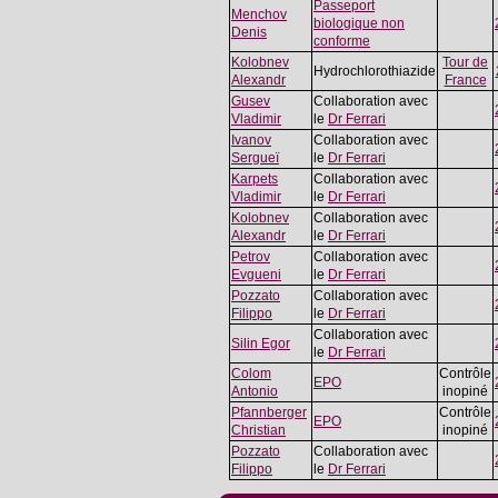
Passeport
Menchov
biologique non
Denis
conforme
Kolobnev
Tour de
Hydrochlorothiazide
Alexandr
France
Gusev
Collaboration avec
Vladimir
le
Dr Ferrari
Ivanov
Collaboration avec
Sergueï
le
Dr Ferrari
Karpets
Collaboration avec
Vladimir
le
Dr Ferrari
Kolobnev
Collaboration avec
Alexandr
le
Dr Ferrari
Petrov
Collaboration avec
Evgueni
le
Dr Ferrari
Pozzato
Collaboration avec
Filippo
le
Dr Ferrari
Collaboration avec
Silin Egor
le
Dr Ferrari
Colom
Contrôle
EPO
Antonio
inopiné
Pfannberger
Contrôle
EPO
Christian
inopiné
Pozzato
Collaboration avec
Filippo
le
Dr Ferrari