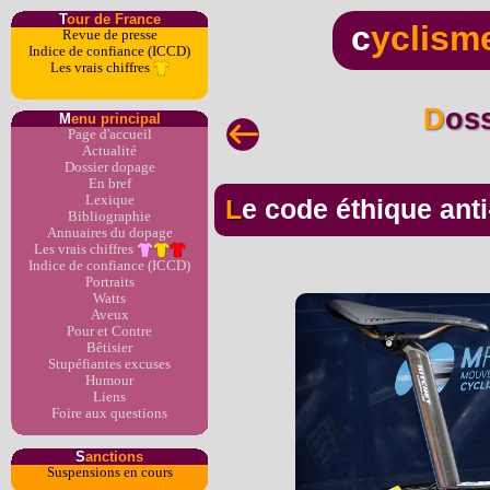
T
our de France
c
yclism
Revue de presse
Indice de confiance (ICCD)
Les vrais chiffres
Dos
M
enu principal
Page d'accueil
Actualité
Dossier dopage
En bref
Lexique
Le code éthique ant
Bibliographie
Annuaires du dopage
Les vrais chiffres
Indice de confiance (ICCD)
Portraits
Watts
Aveux
Pour et Contre
Bêtisier
Stupéfiantes excuses
Humour
Liens
Foire aux questions
S
anctions
Suspensions en cours