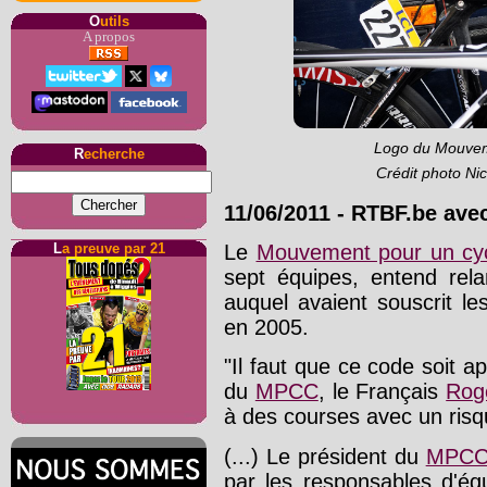
O
utils
A propos
Logo du Mouvem
R
echerche
Crédit photo Ni
11/06/2011
-
RTBF.be ave
Le
Mouvement pour un cyc
L
a preuve par 21
sept équipes, entend rel
auquel avaient souscrit l
en 2005.
"Il faut que ce code soit ap
du
MPCC
, le Français
Rog
à des courses avec un risq
(...) Le président du
MPC
par les responsables d'équ