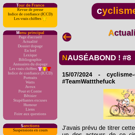
T
our de France
c
yclism
Revue de presse
Indice de confiance (ICCD)
Les vrais chiffres
Actua
M
enu principal
Page d'accueil
Actualité
Dossier dopage
En bref
Lexique
NAUSÉABOND ! #8
Bibliographie
Annuaires du dopage
Les vrais chiffres
Indice de confiance (ICCD)
15/07/2024
-
cyclisme
Portraits
#TeamWattthefuck
Watts
Aveux
Pour et Contre
Bêtisier
Stupéfiantes excuses
Humour
Liens
Foire aux questions
S
anctions
J'avais prévu de titrer cet
Suspensions en cours
un des acteurs de ce ci