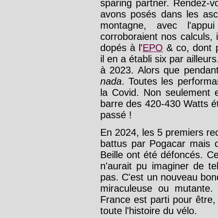
sparing partner. Rendez-v
avons posés dans les asc
montagne, avec l'appu
corroboraient nos calculs,
dopés à l'
EPO
& co, dont 
il en a établi six par aille
à 2023. Alors que pendant 
nada
. Toutes les perform
la Covid. Non seulement e
barre des 420-430 Watts ét
passé !
En 2024, les 5 premiers re
battus par Pogacar mais c
Beille ont été défoncés. 
n'aurait pu imaginer de te
pas. C'est un nouveau bon
miraculeuse ou mutante.
France est parti pour être
toute l'histoire du vélo.