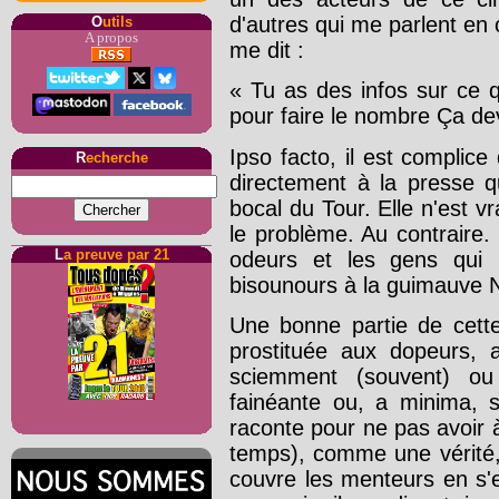
d'autres qui me parlent en 
O
utils
A propos
me dit :
« Tu as des infos sur ce 
pour faire le nombre Ça de
Ipso facto, il est complice
R
echerche
directement à la presse q
bocal du Tour. Elle n'est 
le problème. Au contraire. 
L
a preuve par 21
odeurs et les gens qui lu
bisounours à la guimauve Ne
Une bonne partie de cette
prostituée aux dopeurs, 
sciemment (souvent) ou 
fainéante ou, a minima, s
raconte pour ne pas avoir 
temps), comme une vérité, 
couvre les menteurs en s'e