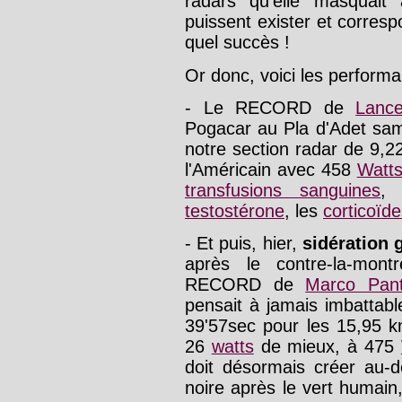
radars qu'elle masquait
puissent exister et corres
quel succès !
Or donc, voici les performa
- Le RECORD de
Lanc
Pogacar au Pla d'Adet same
notre section radar de 9,
l'Américain avec 458
Watts
transfusions sanguines
,
testostérone
, les
corticoïd
- Et puis, hier,
sidération 
après le contre-la-mon
RECORD de
Marco Pant
pensait à jamais imbattabl
39'57sec pour les 15,95 k
26
watts
de mieux, à 475
doit désormais créer au
noire après le vert humain