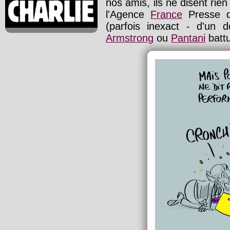
nos amis, ils ne disent rien
l'Agence
France
Presse qu
(parfois inexact - d'un 
Armstrong
ou
Pantani
battu