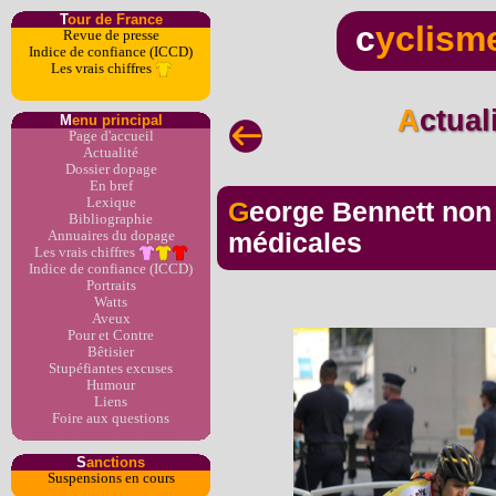
T
our de France
c
yclism
Revue de presse
Indice de confiance (ICCD)
Les vrais chiffres
Actua
M
enu principal
Page d'accueil
Actualité
Dossier dopage
En bref
Lexique
George Bennett non partant pour raisons
Bibliographie
Annuaires du dopage
médicales
Les vrais chiffres
Indice de confiance (ICCD)
Portraits
Watts
Aveux
Pour et Contre
Bêtisier
Stupéfiantes excuses
Humour
Liens
Foire aux questions
S
anctions
Suspensions en cours