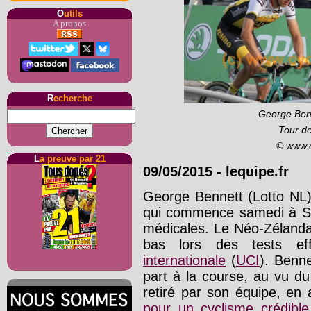
O
utils
A propos
R
echerche
George Ben
Tour de
© www.
L
a preuve par 21
09/05/2015
-
lequipe.fr
George Bennett (Lotto NL) 
qui commence samedi à San
médicales. Le Néo-Zélanda
bas lors des tests eff
internationale
(
UCI
). Benne
part à la course, au vu du
retiré par son équipe, en 
pour un cyclisme crédibl