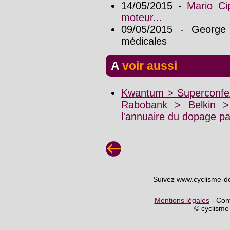
14/05/2015 -
Mario Cip
moteur...
09/05/2015 - George 
médicales
A voir aussi
Kwantum > Superconfex
Rabobank > Belkin 
l'annuaire du dopage p
Suivez www.cyclisme-d
Mentions légales
- Cont
© cyclism