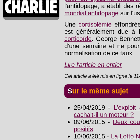
l'antidopage, a établi des 
mondial antidopage
sur l'u
Une
cortisolémie
effondrée
est généralement due à l'
corticoïde
. George Bennett 
d'une semaine et ne pourr
normalisation de ce taux.
Lire l'article en entier
Cet article a été mis en ligne le 1
Sur le même sujet
25/04/2019 -
L’exploi
cachait-il un moteur ?
09/06/2015 -
Deux cour
positifs
10/06/2015 -
La Lotto 