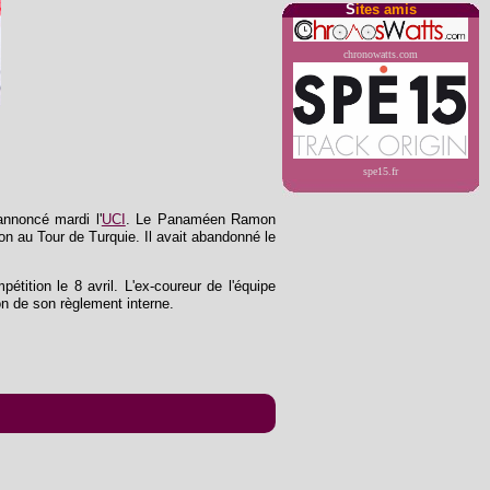
S
ites amis
chronowatts.com
spe15.fr
annoncé mardi l'
UCI
. Le Panaméen Ramon
tion au Tour de Turquie. Il avait abandonné le
étition le 8 avril. L'ex-coureur de l'équipe
ion de son règlement interne.