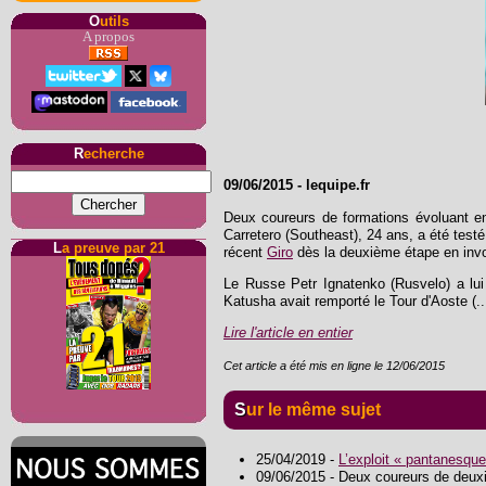
O
utils
A propos
R
echerche
09/06/2015
-
lequipe.fr
Deux coureurs de formations évoluant en 
Carretero (Southeast), 24 ans, a été testé p
L
a preuve par 21
récent
Giro
dès la deuxième étape en invo
Le Russe Petr Ignatenko (Rusvelo) a lu
Katusha avait remporté le Tour d'Aoste (...
Lire l'article en entier
Cet article a été mis en ligne le 12/06/2015
Sur le même sujet
25/04/2019 -
L’exploit « pantanesque
09/06/2015 - Deux coureurs de deuxi