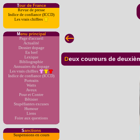
T
our de France
Revue de presse
Indice de confiance (ICCD)
Les vrais chiffres
M
enu principal
Page d'accueil
Actualité
Dossier dopage
En bref
Lexique
Deux coureurs de deuxièm
Bibliographie
Annuaires du dopage
Les vrais chiffres
Indice de confiance (ICCD)
Portraits
Watts
Aveux
Pour et Contre
Bêtisier
Stupéfiantes excuses
Humour
Liens
Foire aux questions
S
anctions
Suspensions en cours