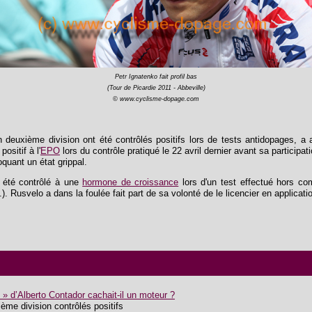
Petr Ignatenko fait profil bas
(Tour de Picardie 2011 - Abbeville)
© www.cyclisme-dopage.com
deuxième division ont été contrôlés positifs lors de tests antidopages, a 
ositif à l'
EPO
lors du contrôle pratiqué le 22 avril dernier avant sa participa
quant un état grippal.
i été contrôlé à une
hormone de croissance
lors d'un test effectué hors comp
). Rusvelo a dans la foulée fait part de sa volonté de le licencier en applicat
 » d’Alberto Contador cachait-il un moteur ?
ème division contrôlés positifs