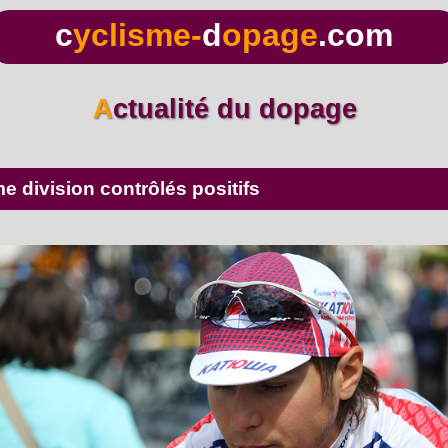
c
yclisme-
d
opage
.com
Actualité du dopage
e division contrôlés positifs