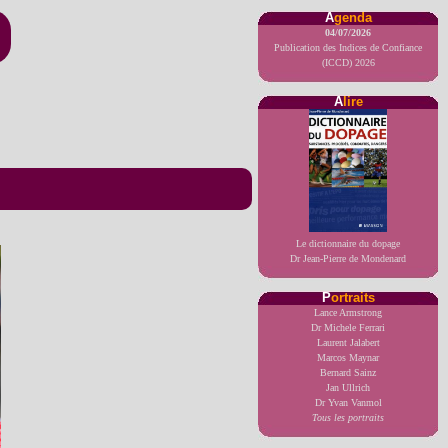
A
genda
04/07/2026
Publication des Indices de Confiance
(ICCD) 2026
A
lire
Le dictionnaire du dopage
Dr Jean-Pierre de Mondenard
P
ortraits
Lance Armstrong
Dr Michele Ferrari
Laurent Jalabert
Marcos Maynar
Bernard Sainz
Jan Ullrich
Dr Yvan Vanmol
Tous les portraits