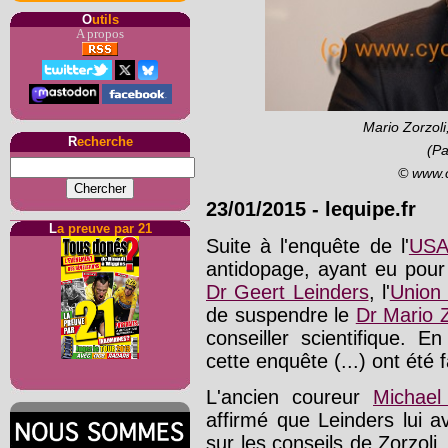
O
utils
A propos
Mario Zorzoli
R
echerche
(Pa
© www.
23/01/2015
-
lequipe.fr
L
a preuve par 21
Suite à l'enquête de l'
US
antidopage, ayant eu pour
Dr Geert Leinders
, l'
Union 
de suspendre le
Dr Mario Z
conseiller scientifique. E
cette enquête (...) ont été f
L'ancien coureur
Michae
affirmé que Leinders lui 
sur les conseils de Zorzoli.