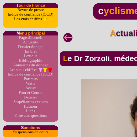
T
our de France
c
yclism
Revue de presse
Indice de confiance (ICCD)
Les vrais chiffres
Actua
M
enu principal
Page d'accueil
Actualité
Dossier dopage
En bref
Lexique
Le Dr Zorzoli, méde
Bibliographie
Annuaires du dopage
Les vrais chiffres
Indice de confiance (ICCD)
Portraits
Watts
Aveux
Pour et Contre
Bêtisier
Stupéfiantes excuses
Humour
Liens
Foire aux questions
S
anctions
Suspensions en cours