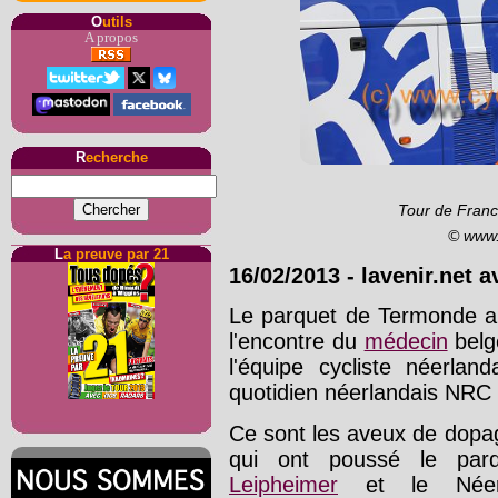
O
utils
A propos
R
echerche
Tour de Franc
© www.
L
a preuve par 21
16/02/2013
-
lavenir.net 
Le parquet de Termonde a 
l'encontre du
médecin
bel
l'équipe cycliste néerlan
quotidien néerlandais NRC
Ce sont les aveux de dopa
qui ont poussé le par
Leipheimer
et le Néer