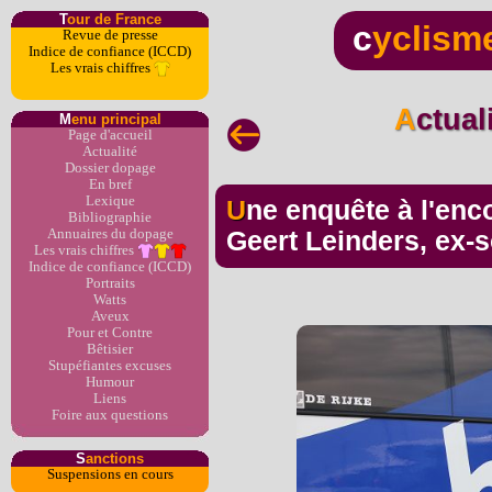
T
our de France
c
yclism
Revue de presse
Indice de confiance (ICCD)
Les vrais chiffres
Actua
M
enu principal
Page d'accueil
Actualité
Dossier dopage
En bref
Lexique
Une enquête à l'encontre du médecin belge
Bibliographie
Annuaires du dopage
Geert Leinders, ex-
Les vrais chiffres
Indice de confiance (ICCD)
Portraits
Watts
Aveux
Pour et Contre
Bêtisier
Stupéfiantes excuses
Humour
Liens
Foire aux questions
S
anctions
Suspensions en cours