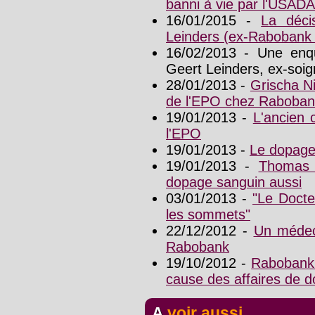
banni à vie par l'USADA
16/01/2015 -
La déci
Leinders (ex-Rabobank
16/02/2013 - Une enq
Geert Leinders, ex-soi
28/01/2013 -
Grischa Ni
de l'EPO chez Raboba
19/01/2013 -
L'ancien 
l'EPO
19/01/2013 -
Le dopage
19/01/2013 -
Thomas 
dopage sanguin aussi
03/01/2013 -
"Le Docte
les sommets"
22/12/2012 -
Un médeci
Rabobank
19/10/2012 -
Rabobank 
cause des affaires de 
A voir aussi