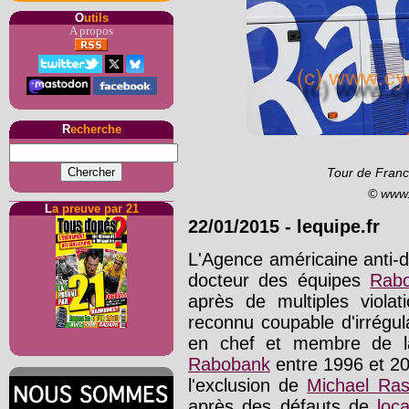
O
utils
A propos
R
echerche
Tour de Franc
© www.
L
a preuve par 21
22/01/2015
-
lequipe.fr
L'Agence américaine anti-
docteur des équipes
Rab
après de multiples viola
reconnu coupable d'irrégul
en chef et membre de la 
Rabobank
entre 1996 et 20
l'exclusion de
Michael Ra
après des défauts de
loca