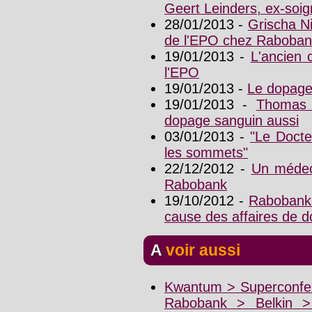
Geert Leinders, ex-soi
28/01/2013 -
Grischa Ni
de l'EPO chez Raboba
19/01/2013 -
L'ancien 
l'EPO
19/01/2013 -
Le dopage
19/01/2013 -
Thomas 
dopage sanguin aussi
03/01/2013 -
"Le Docte
les sommets"
22/12/2012 -
Un médeci
Rabobank
19/10/2012 -
Rabobank 
cause des affaires de 
A voir aussi
Kwantum > Superconfex
Rabobank > Belkin 