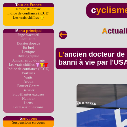
T
our de France
c
yclism
Revue de presse
Indice de confiance (ICCD)
Les vrais chiffres
Actua
M
enu principal
Page d'accueil
Actualité
Dossier dopage
En bref
Lexique
L'ancien docteur de la Sky et de la Rabobank
Bibliographie
Annuaires du dopage
banni à vie par l'U
Les vrais chiffres
Indice de confiance (ICCD)
Portraits
Watts
Aveux
Pour et Contre
Bêtisier
Stupéfiantes excuses
Humour
Liens
Foire aux questions
S
anctions
Suspensions en cours