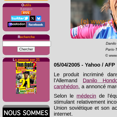
O
utils
A propos
R
echerche
Danilo
Paris-
© www.
L
a preuve par 21
05/04/2005
-
Yahoo / AFP
Le produit incriminé dan
l'Allemand
Danilo Hond
carphédon
, a annoncé mard
Selon le
médecin
de l'éq
stimulant relativement inc
Union soviétique et son a
internet.