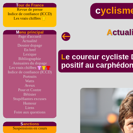
T
our de France
c
yclism
Revue de presse
Indice de confiance (ICCD)
Les vrais chiffres
Actua
M
enu principal
Page d'accueil
Actualité
Dossier dopage
En bref
Lexique
Le coureur cycliste Danilo Hondo contrôlé
Bibliographie
Annuaires du dopage
positif au carphédo
Les vrais chiffres
Indice de confiance (ICCD)
Portraits
Watts
Aveux
Pour et Contre
Bêtisier
Stupéfiantes excuses
Humour
Liens
Foire aux questions
S
anctions
Suspensions en cours