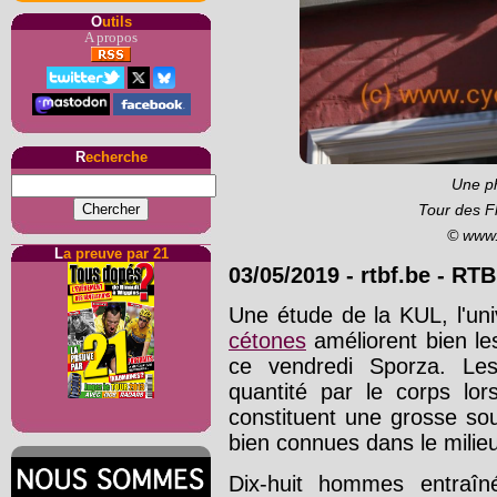
O
utils
A propos
R
echerche
Une p
Tour des F
© www.
L
a preuve par 21
03/05/2019
-
rtbf.be
- RTB
Une étude de la KUL, l'un
cétones
améliorent bien le
ce vendredi Sporza. L
quantité par le corps lo
constituent une grosse so
bien connues dans le milieu
Dix-huit hommes entraîn