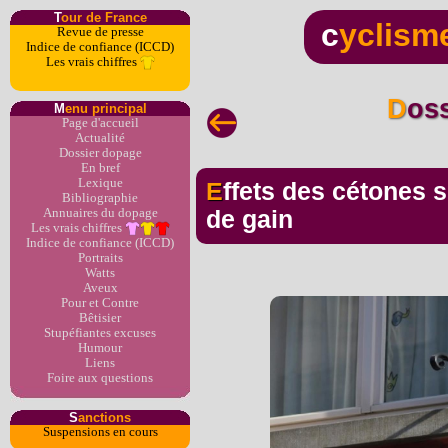
T
our de France
c
yclism
Revue de presse
Indice de confiance (ICCD)
Les vrais chiffres
Dos
M
enu principal
Page d'accueil
Actualité
Dossier dopage
En bref
Lexique
Effets des cétones sur les sportifs : jusqu'à 15%
Bibliographie
Annuaires du dopage
de gain
Les vrais chiffres
Indice de confiance (ICCD)
Portraits
Watts
Aveux
Pour et Contre
Bêtisier
Stupéfiantes excuses
Humour
Liens
Foire aux questions
S
anctions
Suspensions en cours