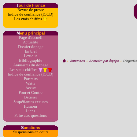
T
our de France
Revue de presse
Indice de confiance (ICCD)
Les vrais chiffres
M
enu principal
Page d'accueil
Actualité
Dossier dopage
En bref
Lexique
Bibliographie
🏠︎
›
Annuaires
›
Annuaire par équipe
›
Ringerik
Annuaires du dopage
Les vrais chiffres
Indice de confiance (ICCD)
Portraits
Watts
Aveux
Pour et Contre
Bêtisier
Stupéfiantes excuses
Humour
Liens
Foire aux questions
S
anctions
Suspensions en cours