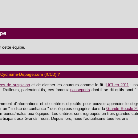
ipe
 cette équipe.
de Cyclisme-Dopage.com (ICCD) ?
ices de suspicion
et de classer les coureurs comme le fit l'
UCI en 2011
: no
. D'ailleurs, parleraient-ils, ces fameux
passeports
dont il se dit qu'ils sont "
ment d'informations et de critères objectifs pour pouvoir apprécier le deg
li un " indice de confiance " des équipes engagées dans la
Grande Boucle 2
un bonus/malus aux équipes. Les critères sont regroupés en trois grandes cat
articipant aux Grands Tours. Depuis lors, nous l'actualisons tous les ans.