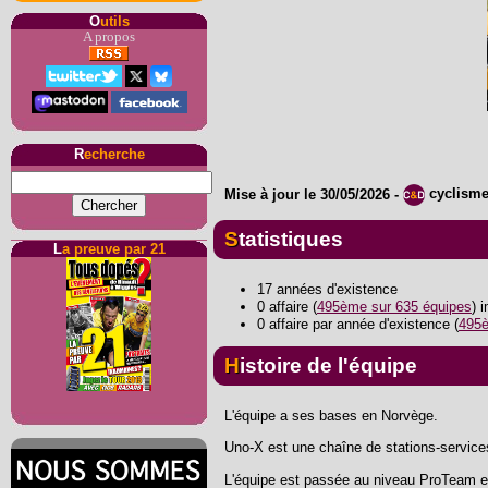
O
utils
A propos
R
echerche
Mise à jour le
30/05/2026
-
cyclism
Statistiques
L
a preuve par 21
17 années d'existence
0 affaire (
495ème sur 635 équipes
) 
0 affaire par année d'existence (
495è
Histoire de l'équipe
L'équipe a ses bases en Norvège.
Uno-X est une chaîne de stations-service
L'équipe est passée au niveau ProTeam e