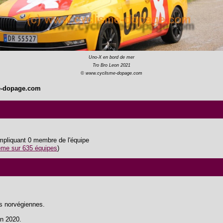
Uno-X en bord de mer
Tro Bro Leon 2021
© www.cyclisme-dopage.com
e-dopage.com
impliquant 0 membre de l'équipe
me sur 635 équipes
)
s norvégiennes.
n 2020.