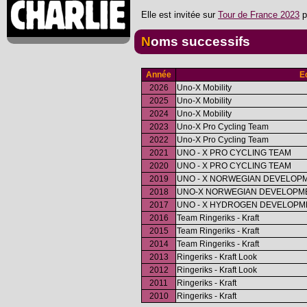
Elle est invitée sur
Tour de France 2023
p
Noms successifs
Année
E
2026
Uno-X Mobility
2025
Uno-X Mobility
2024
Uno-X Mobility
2023
Uno-X Pro Cycling Team
2022
Uno-X Pro Cycling Team
2021
UNO - X PRO CYCLING TEAM
2020
UNO - X PRO CYCLING TEAM
2019
UNO - X NORWEGIAN DEVELOP
2018
UNO-X NORWEGIAN DEVELOPM
2017
UNO - X HYDROGEN DEVELOPM
2016
Team Ringeriks - Kraft
2015
Team Ringeriks - Kraft
2014
Team Ringeriks - Kraft
2013
Ringeriks - Kraft Look
2012
Ringeriks - Kraft Look
2011
Ringeriks - Kraft
2010
Ringeriks - Kraft