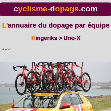
c
yclisme-
d
opage
.com
L'annuaire du dopage par équipe
Ringeriks > Uno-X
s > Uno-X