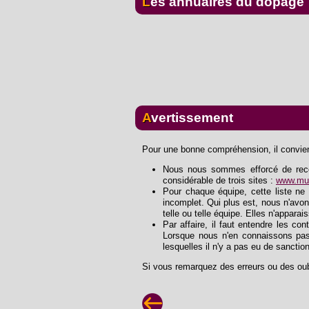
Les annuaires du dopage
Avertissement
Pour une bonne compréhension, il convient
Nous nous sommes efforcé de recons
considérable de trois sites :
www.mus
Pour chaque équipe, cette liste ne 
incomplet. Qui plus est, nous n'avon
telle ou telle équipe. Elles n'apparai
Par affaire, il faut entendre les con
Lorsque nous n'en connaissons pas
lesquelles il n'y a pas eu de sanctio
Si vous remarquez des erreurs ou des oub