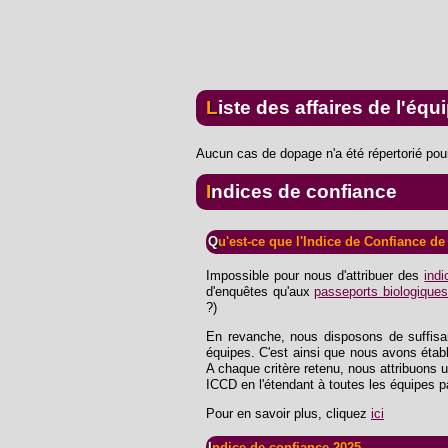
Liste des affaires de l'équ
Aucun cas de dopage n'a été répertorié pour
Indices de confiance
Qu'est-ce que l'Indice de Confiance 
Impossible pour nous d'attribuer des
ind
d'enquêtes qu'aux
passeports biologiques
?)
En revanche, nous disposons de suffisam
équipes. C'est ainsi que nous avons étab
A chaque critère retenu, nous attribuons 
ICCD en l'étendant à toutes les équipes p
Pour en savoir plus, cliquez
ici
Indice de confiance 2025