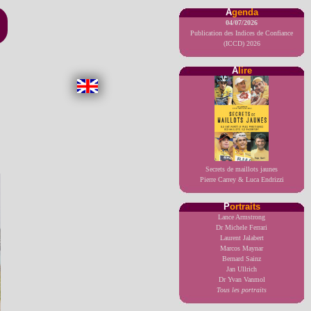
A
genda
04/07/2026
Publication des Indices de Confiance
(ICCD) 2026
A
lire
Secrets de maillots jaunes
Pierre Carrey & Luca Endrizzi
P
ortraits
Lance Armstrong
Dr Michele Ferrari
Laurent Jalabert
Marcos Maynar
Bernard Sainz
Jan Ullrich
Dr Yvan Vanmol
Tous les portraits