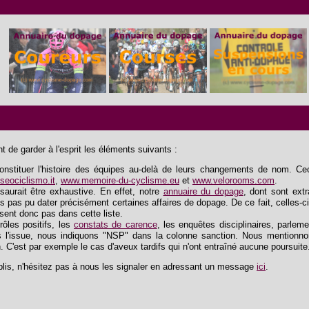
 de garder à l'esprit les éléments suivants :
tituer l'histoire des équipes au-delà de leurs changements de nom. Ceci 
eociclismo.it
,
www.memoire-du-cyclisme.eu
et
www.velorooms.com
.
saurait être exhaustive. En effet, notre
annuaire du dopage
, dont sont extra
s pas pu dater précisément certaines affaires de dopage. De ce fait, celles-ci
ssent donc pas dans cette liste.
trôles positifs, les
constats de carence
, les enquêtes disciplinaires, parlem
 l'issue, nous indiquons "NSP" dans la colonne sanction. Nous mentionnon
n. C'est par exemple le cas d'aveux tardifs qui n'ont entraîné aucune poursuite
lis, n'hésitez pas à nous les signaler en adressant un message
ici
.