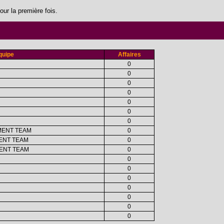
our la première fois.
quipe
Affaires
0
0
0
0
0
0
0
MENT TEAM
0
ENT TEAM
0
ENT TEAM
0
0
0
0
0
0
0
0