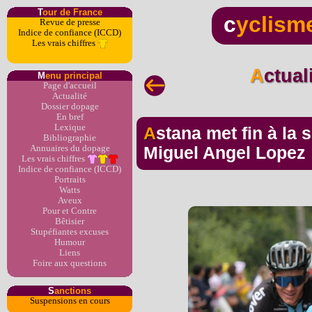
T
our de France
c
yclism
Revue de presse
Indice de confiance (ICCD)
Les vrais chiffres
Actua
M
enu principal
Page d'accueil
Actualité
Dossier dopage
En bref
Lexique
Astana met fin à la suspension du colombien
Bibliographie
Annuaires du dopage
Miguel Angel Lopez
Les vrais chiffres
Indice de confiance (ICCD)
Portraits
Watts
Aveux
Pour et Contre
Bêtisier
Stupéfiantes excuses
Humour
Liens
Foire aux questions
S
anctions
Suspensions en cours