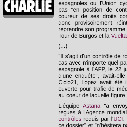
espagnoles ou l'Union cycl
pas "en position de cont
coureur de ses droits con
donc provisoirement réi
reprendre son programme 
Tour de Burgos et la
Vuelta
(...)
"Il s'agit d'un contrôle de
cas avec n'importe quel pas
espagnole à l'AFP, le 22 jui
d'une enquête", avait-ell
Ciclo21, Lopez avait été 
ouverte pour trafic de mé
au coeur de laquelle figure
L'équipe
Astana
"a envoyé
reçues à l'Agence mondia
contrôles
requis par l'
UCI
.
ce dossier" et "n'hésitera