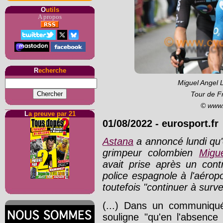
O
utils
A propos
R
echerche
Miguel Angel 
Tour de F
© www.
L
a preuve par 21
01/08/2022
-
eurosport.fr
Astana
a annoncé lundi qu'e
grimpeur colombien
Migu
avait prise après un con
police espagnole à l'aéropo
toutefois "continuer à surve
(...) Dans un communiqué
souligne "qu'en l'absence