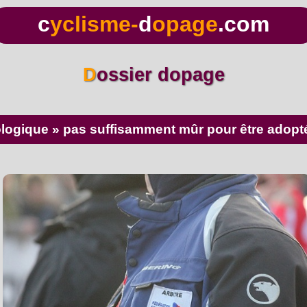
c
yclisme-
d
opage
.com
Dossier dopage
hnologique » pas suffisamment mûr pour être adopt