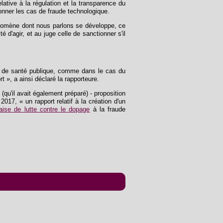
elative à la régulation et la transparence du
ionner les cas de fraude technologique.
hénomène dont nous parlons se développe, ce
 d'agir, et au juge celle de sanctionner s'il
ux de santé publique, comme dans le cas du
t », a ainsi déclaré la rapporteure.
(qu'il avait également préparé) - proposition
017, « un rapport relatif à la création d'un
aise de lutte contre le dopage
à la fraude