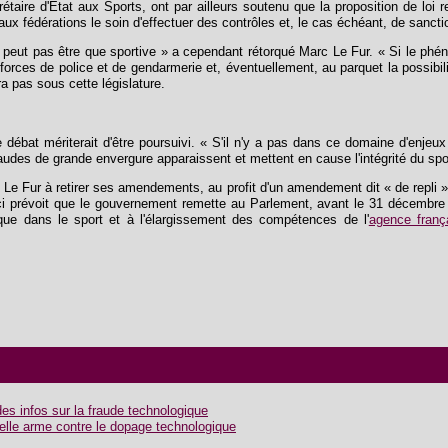
rétaire d'État aux Sports, ont par ailleurs soutenu que la proposition de loi r
à aux fédérations le soin d'effectuer des contrôles et, le cas échéant, de sanct
 ne peut pas être que sportive » a cependant rétorqué Marc Le Fur. « Si le p
forces de police et de gendarmerie et, éventuellement, au parquet la possibilité
ra pas sous cette législature.
débat mériterait d'être poursuivi. « S'il n'y a pas dans ce domaine d'enje
raudes de grande envergure apparaissent et mettent en cause l'intégrité du spor
c Le Fur à retirer ses amendements, au profit d'un amendement dit « de repli » 
i-ci prévoit que le gouvernement remette au Parlement, avant le 31 décembre 2
que dans le sport et à l'élargissement des compétences de l'
agence franç
s infos sur la fraude technologique
elle arme contre le dopage technologique