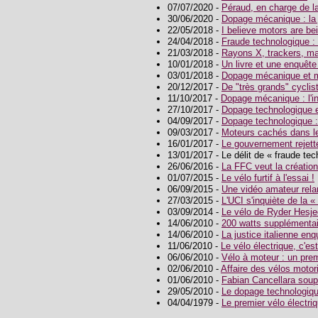
07/07/2020 -
Péraud, en charge de la 
30/06/2020 -
Dopage mécanique : la j
22/05/2018 -
I believe motors are be
24/04/2018 -
Fraude technologique :
21/03/2018 -
Rayons X, trackers, mag
10/01/2018 -
Un livre et une enquête
03/01/2018 -
Dopage mécanique et 
20/12/2017 -
De "très grands" cycli
11/10/2017 -
Dopage mécanique : l'i
27/10/2017 -
Dopage technologique e
04/09/2017 -
Dopage technologique : 
09/03/2017 -
Moteurs cachés dans le
16/01/2017 -
Le gouvernement rejett
13/01/2017 - Le délit de « fraude t
26/06/2016 -
La FFC veut la création 
01/07/2015 -
Le vélo furtif à l'essai !
06/09/2015 -
Une vidéo amateur rela
27/03/2015 -
L'UCI s'inquiète de la «
03/09/2014 -
Le vélo de Ryder Hesjed
14/06/2010 -
200 watts supplémenta
14/06/2010 -
La justice italienne en
11/06/2010 -
Le vélo électrique, c'est
06/06/2010 -
Vélo à moteur : un pre
02/06/2010 -
Affaire des vélos motori
01/06/2010 -
Fabian Cancellara sou
29/05/2010 -
Le dopage technologiqu
04/04/1979 -
Le premier vélo électri