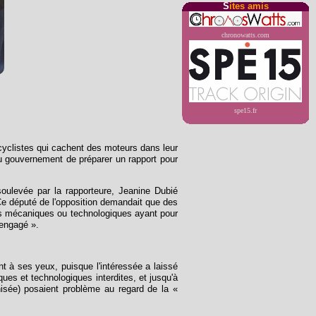
S
ites amis
chronowatts.com
spe15.fr
 cyclistes qui cachent des moteurs dans leur
au gouvernement de préparer un rapport pour
 soulevée par la rapporteure, Jeanine Dubié
Ce député de l'opposition demandait que des
aides mécaniques ou technologiques ayant pour
 engagé ».
nt à ses yeux, puisque l'intéressée a laissé
es et technologiques interdites, et jusqu'à
isée) posaient problème au regard de la «