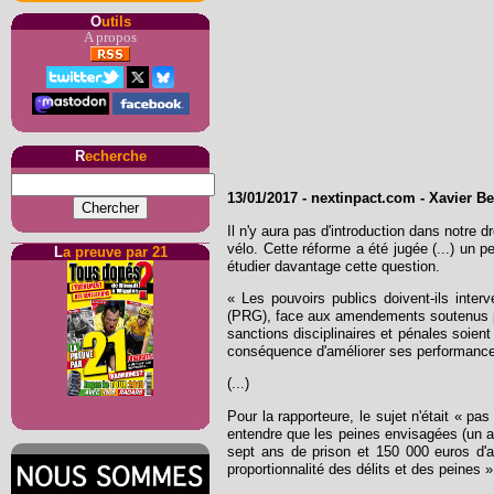
O
utils
A propos
R
echerche
13/01/2017
-
nextinpact.com
- Xavier B
Il n'y aura pas d'introduction dans notre
vélo. Cette réforme a été jugée (...) un
L
a preuve par 21
étudier davantage cette question.
« Les pouvoirs publics doivent-ils inter
(PRG), face aux amendements soutenus par
sanctions disciplinaires et pénales soient 
conséquence d'améliorer ses performances
(...)
Pour la rapporteure, le sujet n'était « p
entendre que les peines envisagées (un an
sept ans de prison et 150 000 euros d'a
proportionnalité des délits et des peines ».