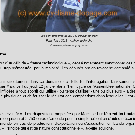
Les commissaires de la FFC veillent au grain
Paris-Tours 2013 - Authon-du-Perche
© www.cyclisme-dopage.com
erne
 droit d'un délit de « fraude technologique », censé notamment sanctionner ces
 peu trop prématurée, par la majorité. Les députés ont en revanche demandé 
venir directement dans ce domaine ? » Telle fut l'interrogation faussement
 Marc Le Fur, jeudi 12 janvier dans l'hémicycle de l'Assemblée nationale. 
infligées à tout sportif qui utilise - ou tente d'utiliser - une ou plusieurs « 
 physiques et de fausser le résultat des compétitions dans lesquelles il est
as assez mûr ». Les dispositions proposées par Marc Le Fur l'étaient tout auta
 de prison et 3 750 euros d'amende pour la simple détention d'aides mécaniqu
mende en cas de production, d'exportation ou d'acquisition en bande organ
 « Principe qui est de nature constitutionnelle », a-t-elle souligné.