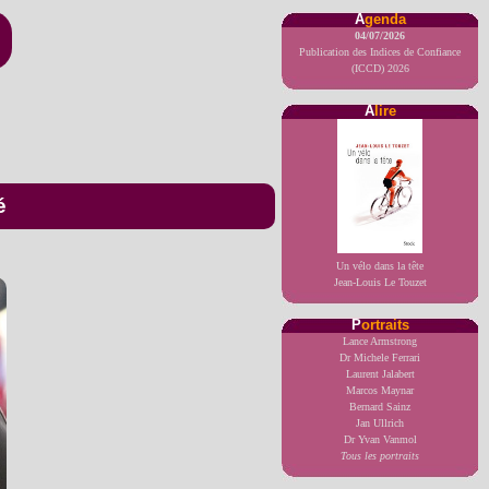
A
genda
04/07/2026
Publication des Indices de Confiance
(ICCD) 2026
A
lire
é
Un vélo dans la tête
Jean-Louis Le Touzet
P
ortraits
Lance Armstrong
Dr Michele Ferrari
Laurent Jalabert
Marcos Maynar
Bernard Sainz
Jan Ullrich
Dr Yvan Vanmol
Tous les portraits