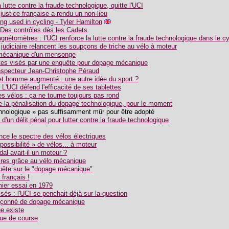
lutte contre la fraude technologique, quitte l'UCI
ustice française a rendu un non-lieu
ing used in cycling - Tyler Hamilton
 Des contrôles dès les Cadets
nétomètres : l'UCI renforce la lutte contre la fraude technologique dans le c
 judiciaire relancent les soupçons de triche au vélo à moteur
mécanique d'un mensonge
stes visés par une enquête pour dopage mécanique
nspecteur Jean-Christophe Péraud
t homme augmenté : une autre idée du sport ?
L'UCI défend l'efficacité de ses tablettes
s vélos : ça ne tourne toujours pas rond
e la pénalisation du dopage technologique, pour le moment
echnologique » pas suffisamment mûr pour être adopté
d'un délit pénal pour lutter contre la fraude technologique
nce le spectre des vélos électriques
 possibilité » de vélos... à moteur
al avait-il un moteur ?
ires grâce au vélo mécanique
quête sur le "dopage mécanique"
 français !
mier essai en 1979
sés : l'UCI se penchait déjà sur la question
pçonné de dopage mécanique
e existe
que de course