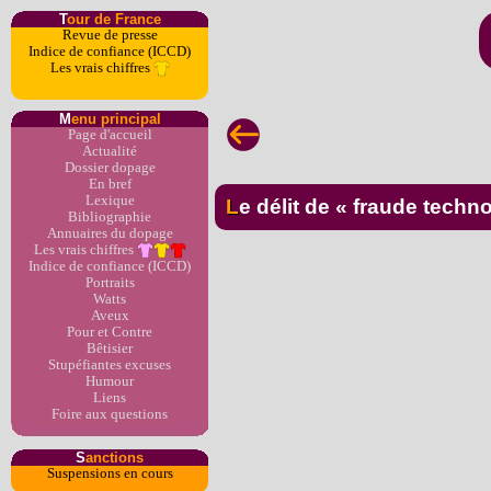
T
our de France
Revue de presse
Indice de confiance (ICCD)
Les vrais chiffres
M
enu principal
Page d'accueil
Actualité
Dossier dopage
En bref
Lexique
Le délit de « fraude tec
Bibliographie
Annuaires du dopage
Les vrais chiffres
Indice de confiance (ICCD)
Portraits
Watts
Aveux
Pour et Contre
Bêtisier
Stupéfiantes excuses
Humour
Liens
Foire aux questions
S
anctions
Suspensions en cours