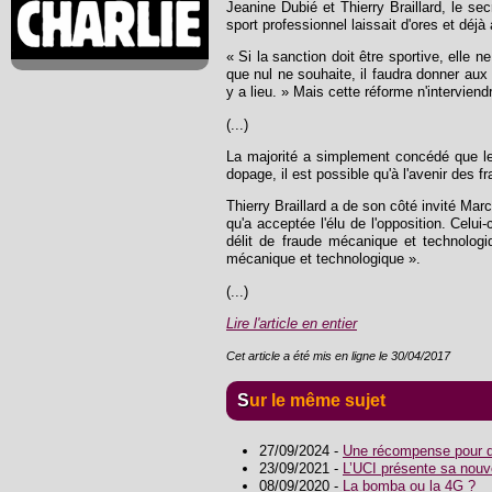
Jeanine Dubié et Thierry Braillard, le sec
sport professionnel laissait d'ores et déj
« Si la sanction doit être sportive, elle
que nul ne souhaite, il faudra donner aux 
y a lieu. » Mais cette réforme n'interviend
(...)
La majorité a simplement concédé que le 
dopage, il est possible qu'à l'avenir des f
Thierry Braillard a de son côté invité Mar
qu'a acceptée l'élu de l'opposition. Celu
délit de fraude mécanique et technologi
mécanique et technologique ».
(...)
Lire l'article en entier
Cet article a été mis en ligne le 30/04/2017
Sur le même sujet
27/09/2024 -
Une récompense pour de
23/09/2021 -
L’UCI présente sa nouv
08/09/2020 -
La bomba ou la 4G ?