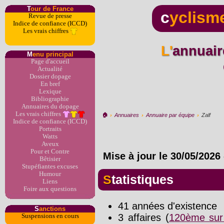
T
our de France
c
yclism
Revue de presse
Indice de confiance (ICCD)
Les vrais chiffres
L'annuaire du dopage par
M
enu principal
Page d'accueil
Actualité
Dossier dopage
En bref
Lexique
Bibliographie
Annuaires du dopage
Les vrais chiffres
🏠︎
›
Annuaires
›
Annuaire par équipe
›
Zalf
Indice de confiance (ICCD)
Portraits
Watts
Aveux
Pour et Contre
Mise à jour le
30/05/2026
Bêtisier
Stupéfiantes excuses
Humour
Statistiques
Liens
Foire aux questions
41 années d'existence
S
anctions
3 affaires (
120ème sur
Suspensions en cours