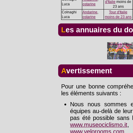
d'Italie
moins de
Luca
ostarine
23 ans
Colnaghi
Andarine
,
Tour d'Italie
Luca
ostarine
moins de 23 ans
Les annuaires du d
Avertissement
Pour une bonne compréhens
les éléments suivants :
Nous nous sommes effo
équipes au-delà de leu
pas été possible sans l
www.museociclismo.it
www.velorooms.com
.