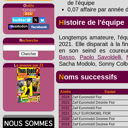
de l'équipe
O
utils
0,07 affaire par année d
A propos
Histoire de l'équipe
Longtemps amateure, l'équi
R
echerche
2021. Elle disparait à la f
en son seind es coureu
Basso
,
Paolo Savoldelli
,
Sacha Modolo, Sonny Colbr
L
a preuve par 21
Noms successifs
Année
Equipe
2024
Zalf Euromobil Fior
2023
Zalf Euromobil Désirée Fior
2022
Zalf Euromobil Fior
2021
ZALF EUROMOBIL FIOR
2020
Zalf Euromobil Desiree Fior
2019
Zalf Euromobil Desiree Fior