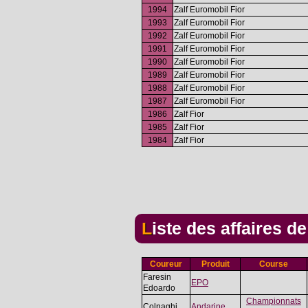
1994
Zalf Euromobil Fior
1993
Zalf Euromobil Fior
1992
Zalf Euromobil Fior
1991
Zalf Euromobil Fior
1990
Zalf Euromobil Fior
1989
Zalf Euromobil Fior
1988
Zalf Euromobil Fior
1987
Zalf Euromobil Fior
1986
Zalf Fior
1985
Zalf Fior
1984
Zalf Fior
Liste des affaires d
Coureur
Produit
Course
Faresin
EPO
Edoardo
Championnats
Colnaghi
Andarine
,