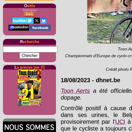
O
utils
A propos
R
echerche
Toon Ae
Championnats d'Europe de cyclo-cr
L
a preuve par 21
Crédit photo 
18/08/2023
-
dhnet.be
Toon Aerts
a été officiel
dopage.
Contrôlé positif à cause
dans ses urines, le Be
provisoirement par l'
UCI
à 
que le cycliste a toujours 