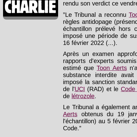
rendu son verdict ce vendred
”Le Tribunal a reconnu
To
règles antidopage (présen
échantillon prélevé hors 
imposé une période de su
16 février 2022 (...).
Après un examen approfond
rapports d'experts soumis
estimé que
Toon Aerts
n'a
substance interdite ava
imposé la sanction standa
de l'
UCI
(RAD) et le
Code 
de
létrozole
.
Le Tribunal a également a
Aerts
obtenus du 19 janv
l'échantillon) au 5 févri
Code.”