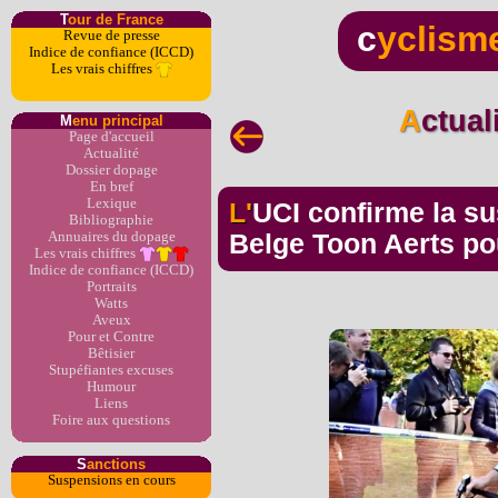
T
our de France
c
yclism
Revue de presse
Indice de confiance (ICCD)
Les vrais chiffres
Actua
M
enu principal
Page d'accueil
Actualité
Dossier dopage
En bref
Lexique
L'UCI confirme la suspension de deux ans du
Bibliographie
Annuaires du dopage
Belge Toon Aerts p
Les vrais chiffres
Indice de confiance (ICCD)
Portraits
Watts
Aveux
Pour et Contre
Bêtisier
Stupéfiantes excuses
Humour
Liens
Foire aux questions
S
anctions
Suspensions en cours