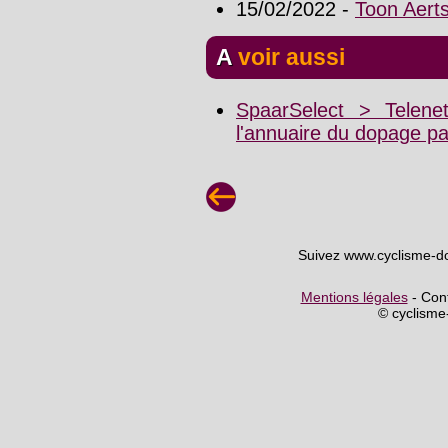
15/02/2022 -
Toon Aerts
A voir aussi
SpaarSelect > Telene
l'annuaire du dopage p
Suivez www.cyclisme-d
Mentions légales
- Cont
© cyclism