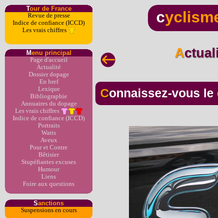
T
our de France
c
yclism
Revue de presse
Indice de confiance (ICCD)
Les vrais chiffres
Actua
M
enu principal
Page d'accueil
Actualité
Dossier dopage
En bref
Lexique
Connaissez-vous le
Bibliographie
Annuaires du dopage
Les vrais chiffres
Indice de confiance (ICCD)
Portraits
Watts
Aveux
Pour et Contre
Bêtisier
Stupéfiantes excuses
Humour
Liens
Foire aux questions
S
anctions
Suspensions en cours