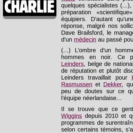
quelques spécialistes (...)
préparation «scientifiq
équipiers. D’autant qu’u
réponse, malgré nos sollic
Dave Brailsford, le manage
d’un
médecin
au passé pour
(...) L’ombre d’un homm
hommes en noir. Ce pe
Leinders
, belge de nationa
de réputation et plutôt di
Leinders travaillait pour
Rasmussen
et
Dekker
, qu
peu de doutes sur ce qu
l’équipe néerlandaise...
Il se trouve que ce genti
Wiggins
depuis 2010 et qu
programmes de surentraîne
selon certains témoins, s