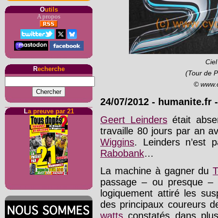
O
utils
A propos
Cie
R
echerche
(Tour de P
© www.
24/07/2012
-
humanite.fr
-
L
a preuve par 21
Geert Leinders
était abse
travaille 80 jours par an 
Wiggins
. Leinders n’est p
Rabobank
…
La machine à gagner du
passage – ou presque – 
logiquement attiré les sus
des principaux coureurs d
watts
constatés dans plus