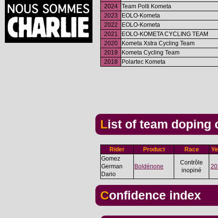
2024
Team Polti Kometa
2023
EOLO-Kometa
2022
EOLO-Kometa
2021
EOLO-KOMETA CYCLING TEAM
2020
Kometa Xstra Cycling Team
2019
Kometa Cycling Team
2018
Polartec Kometa
List of team doping
Rider
Product
Race
Ye
Gomez
Contrôle
German
Boldénone
20
inopiné
Dario
Confidence index