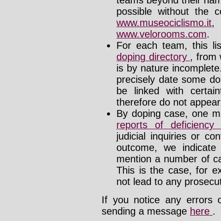
teams beyond their nam
possible without the c
www.museociclismo.it
www.velorooms.com
.
For each team, this li
doping directory
, from 
is by nature incomplet
precisely date some do
be linked with certa
therefore do not appear i
By doping case, one mu
reports of deficienc
judicial inquiries or 
outcome, we indicate
mention a number of ca
This is the case, for e
not lead to any prosecut
If you notice any errors 
sending a message
here
.