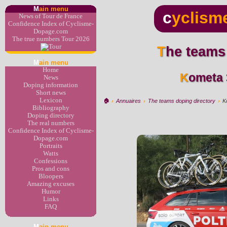
M
ain menu
c
yclism
News of Tour de France
Confidence Index of Cyclisme-
Dopage.com
The true numbers Tour 2026
The teams
M
ain menu
Home
Kometa 
News
Doping information
Short news
Lexicon
🏠︎
›
Annuaires
›
The teams doping directory
›
K
Bibliography
Doping directory
The real numbers
Confidence Index of Cyclisme-
Dopage.com
Portraits
Watts
Confessions
Pros and cons
Bloopers
Amazing excuses
Humor
Links
FAQ
M
ain menu