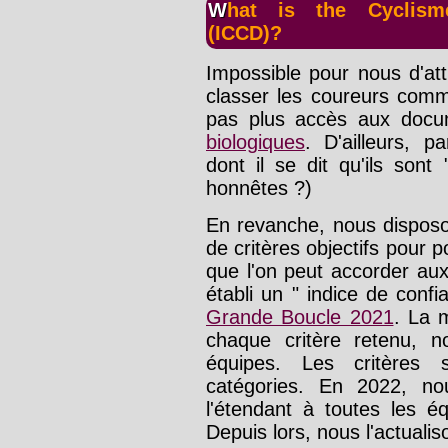
What is the Cyclisme-Dopage.com Confidence Index
(ICCD)?
Impossible pour nous d'at
classer les coureurs comme 
pas plus accès aux docu
biologiques
. D'ailleurs, p
dont il se dit qu'ils sont 
honnêtes ?)
En revanche, nous disposo
de critères objectifs pour 
que l'on peut accorder au
établi un " indice de con
Grande Boucle 2021
. La 
chaque critère retenu, 
équipes. Les critères 
catégories. En 2022, n
l'étendant à toutes les é
Depuis lors, nous l'actualis