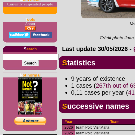
Currently suspended people
T
ools
About
Vo
Crédit photo Juan
Last update
30/05/2026
-
S
earch
Statistics
N
ot normal
9 years of existence
1 cases (
267th out of 
0,11 cases per year (
41
Successive names
Year
Team
2026
Team Polti VisitMalta
2025
Team Polti VisitMalta