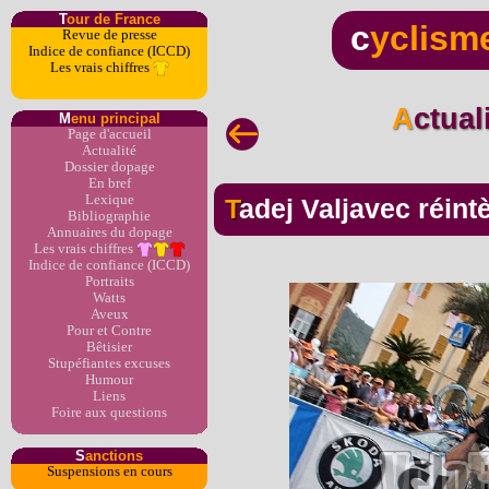
T
our de France
c
yclism
Revue de presse
Indice de confiance (ICCD)
Les vrais chiffres
Actua
M
enu principal
Page d'accueil
Actualité
Dossier dopage
En bref
Lexique
Tadej Valjavec réin
Bibliographie
Annuaires du dopage
Les vrais chiffres
Indice de confiance (ICCD)
Portraits
Watts
Aveux
Pour et Contre
Bêtisier
Stupéfiantes excuses
Humour
Liens
Foire aux questions
S
anctions
Suspensions en cours