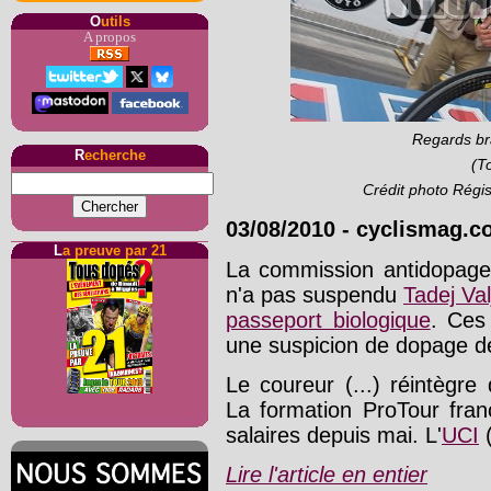
O
utils
A propos
Regards br
R
echerche
(To
Crédit photo Régi
03/08/2010
-
cyclismag.co
L
a preuve par 21
La commission antidopage 
n'a pas suspendu
Tadej Va
passeport biologique
. Ces
une suspicion de dopage de 
Le coureur (...) réintègr
La formation ProTour fran
salaires depuis mai. L'
UCI
(
Lire l'article en entier