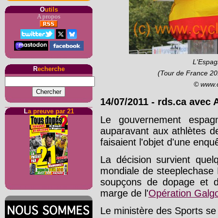
O
utils
A propos
L'Espag
R
echerche
(Tour de France 20
© www.
14/07/2011
-
rds.ca avec 
L
a preuve par 21
Le gouvernement espagno
auparavant aux athlètes de 
faisaient l'objet d'une enq
La décision survient que
mondiale de steeplechase 
soupçons de dopage et de
marge de l'
Opération Galg
Le ministère des Sports se 