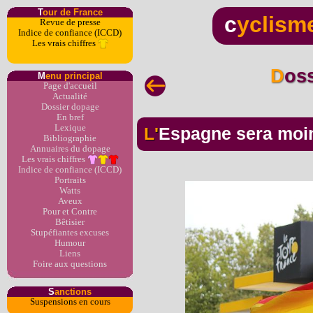
T
our de France
c
yclism
Revue de presse
Indice de confiance (ICCD)
Les vrais chiffres
Dos
M
enu principal
Page d'accueil
Actualité
Dossier dopage
En bref
Lexique
L'Espagne sera moi
Bibliographie
Annuaires du dopage
Les vrais chiffres
Indice de confiance (ICCD)
Portraits
Watts
Aveux
Pour et Contre
Bêtisier
Stupéfiantes excuses
Humour
Liens
Foire aux questions
S
anctions
Suspensions en cours