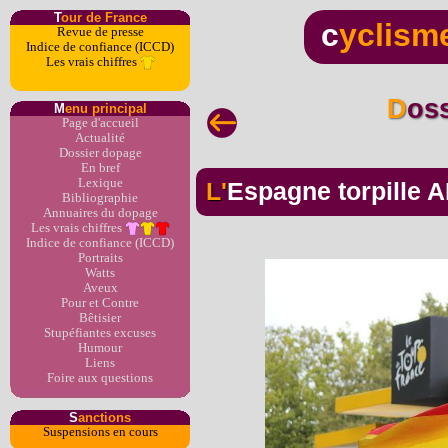
T
our de France
c
yclism
Revue de presse
Indice de confiance (ICCD)
Les vrais chiffres
Dos
M
enu principal
Page d'accueil
Actualité
Dossier dopage
En bref
Lexique
L'Espagne torpille
Bibliographie
Annuaires du dopage
Les vrais chiffres
Indice de confiance (ICCD)
Portraits
Watts
Aveux
Pour et Contre
Bêtisier
Stupéfiantes excuses
Humour
Liens
Foire aux questions
S
anctions
Suspensions en cours