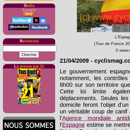
O
utils
A propos
L'Espag
R
echerche
(Tour de France 20
© www.
21/04/2009
-
cyclismag.co
L
a preuve par 21
Le gouvernement espagnol 
notamment, les contrôles
8h00 sur son territoire quel
Cette loi limite égalem
déplacements. Seules les
domicile feront l'objet d'
un véritable coup de cani
l'
Agence mondiale antid
l'
Espagne
estime se mettre