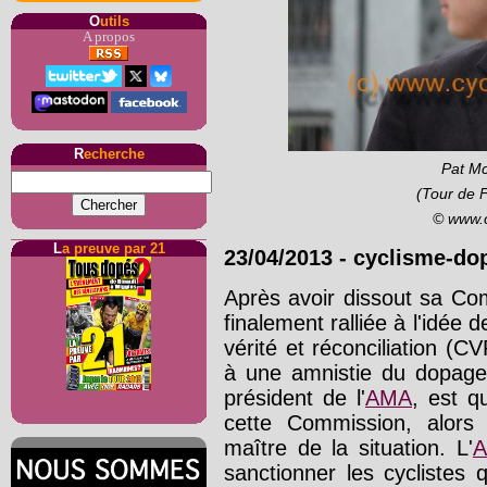
O
utils
A propos
R
echerche
Pat Mc
(Tour de 
© www.
L
a preuve par 21
23/04/2013
-
cyclisme-do
Après avoir dissout sa Com
finalement ralliée à l'idée de
vérité et réconciliation 
à une amnistie du dopage.
président de l'
AMA
, est qu
cette Commission, alor
maître de la situation. L'
sanctionner les cyclistes 