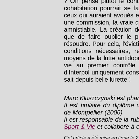
? On pense plutôt le con
cohabitation pourrait se f
ceux qui auraient avoués e
une commission, la vraie q
amnistiable. La création 
que de faire oublier le p
résoudre. Pour cela, l'évic
conditions nécessaires, 
moyens de la lutte antido
vie au premier contrôle 
d'Interpol uniquement cons
sait depuis belle lurette !
Marc Kluszczynski est pha
Il est titulaire du diplôme 
de Montpellier (2006)
Il est responsable de la r
Sport & Vie
et collabore à
Cet article a été mise en ligne le 