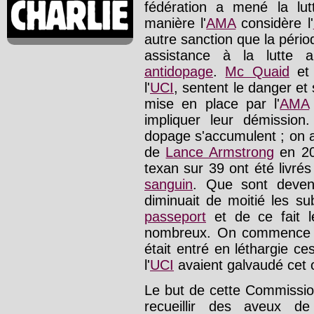
fédération a mené la lut
manière l'
AMA
considère l'
autre sanction que la péri
assistance à la lutte 
antidopage
.
Mc Quaid
e
l'
UCI
, sentent le danger et
mise en place par l'
AMA
impliquer leur démission
dopage s'accumulent ; on 
de
Lance Armstrong
en 20
texan sur 39 ont été livré
sanguin
. Que sont deven
diminuait de moitié les s
passeport
et de ce fait l
nombreux. On commence 
était entré en léthargie ce
l'
UCI
avaient galvaudé cet o
Le but de cette Commission
recueillir des aveux 