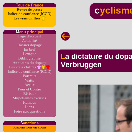
T
our de France
c
yclism
Revue de presse
Indice de confiance (ICCD)
Les vrais chiffres
M
enu principal
Page d'accueil
Actualité
Dossier dopage
En bref
Lexique
La dictature du dopage sous Mc Quaid et
Bibliographie
Annuaires du dopage
Verbruggen
Les vrais chiffres
Indice de confiance (ICCD)
Portraits
Watts
Aveux
Pour et Contre
Bêtisier
Stupéfiantes excuses
Humour
Liens
Foire aux questions
S
anctions
Suspensions en cours