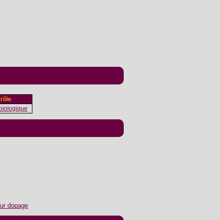
rôle
biologique
our dopage