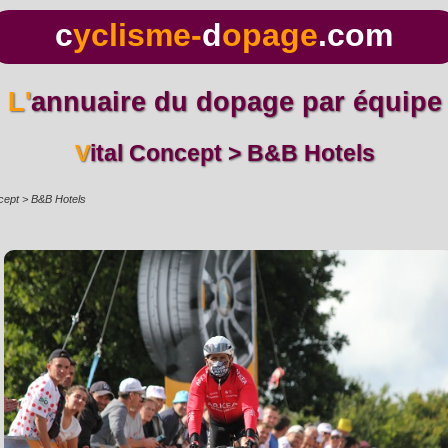
c
yclisme-
d
opage
.com
L'annuaire du dopage par équipe
Vital Concept > B&B Hotels
ncept > B&B Hotels