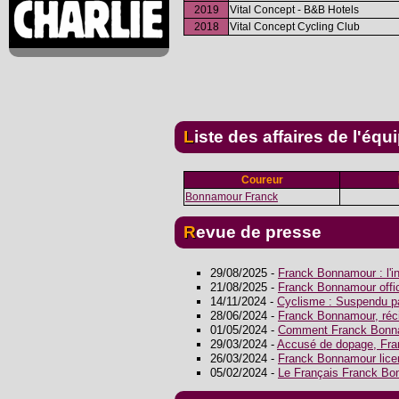
2019
Vital Concept - B&B Hotels
2018
Vital Concept Cycling Club
Liste des affaires de l'équ
Coureur
Bonnamour Franck
Revue de presse
29/08/2025 -
Franck Bonnamour : l'in
21/08/2025 -
Franck Bonnamour offic
14/11/2024 -
Cyclisme : Suspendu pa
28/06/2024 -
Franck Bonnamour, réci
01/05/2024 -
Comment Franck Bonnam
29/03/2024 -
Accusé de dopage, Fran
26/03/2024 -
Franck Bonnamour lice
05/02/2024 -
Le Français Franck Bo