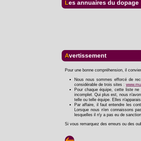
Les annuaires du dopage
Avertissement
Pour une bonne compréhension, il convient
Nous nous sommes efforcé de recons
considérable de trois sites :
www.mus
Pour chaque équipe, cette liste ne 
incomplet. Qui plus est, nous n'avon
telle ou telle équipe. Elles n'apparai
Par affaire, il faut entendre les con
Lorsque nous n'en connaissons pas
lesquelles il n'y a pas eu de sanctio
Si vous remarquez des erreurs ou des oub