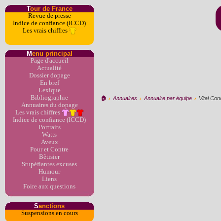
T
our de France
Revue de presse
Indice de confiance (ICCD)
Les vrais chiffres
M
enu principal
Page d'accueil
Actualité
Dossier dopage
En bref
Lexique
Bibliographie
🏠︎
›
Annuaires
›
Annuaire par équipe
›
Vital Co
Annuaires du dopage
Les vrais chiffres
Indice de confiance (ICCD)
Portraits
Watts
Aveux
Pour et Contre
Bêtisier
Stupéfiantes excuses
Humour
Liens
Foire aux questions
S
anctions
Suspensions en cours