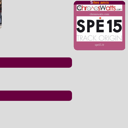
S
ites amis
chronowatts.com
spe15.fr