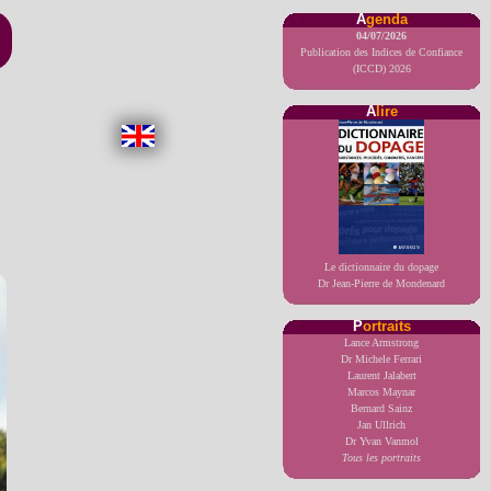
A
genda
04/07/2026
Publication des Indices de Confiance
(ICCD) 2026
A
lire
Le dictionnaire du dopage
Dr Jean-Pierre de Mondenard
P
ortraits
Lance Armstrong
Dr Michele Ferrari
Laurent Jalabert
Marcos Maynar
Bernard Sainz
Jan Ullrich
Dr Yvan Vanmol
Tous les portraits