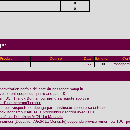
0
0
ipe
Produit
Course
Date
Sanction
Cont
2022
Oui
Passeport 
terprétation parfois délicate du passeport sanguin
iellement suspendu quatre ans par l'UCI
r l'UCI, Franck Bonnamour prend sa retraite sportive
t d'une incompréhension
our, suspecté de dopage par transfusion, prépare sa défense
ck Bonnamour refuse la proposition d'accord avec l'UCI
ncié par Decathlon AG2R La Mondiale
nnamour (Décathlon AG2R La Mondiale) suspendu provisoirement par l'UCI p