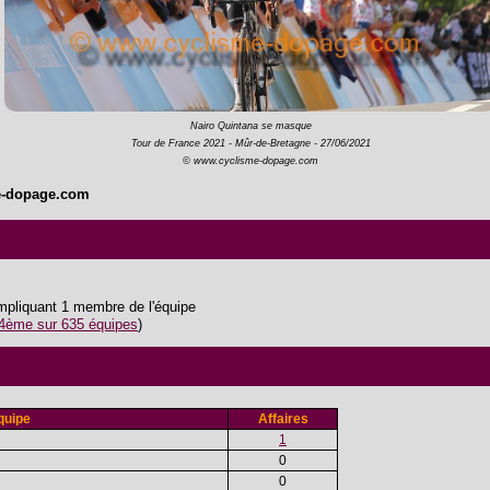
Nairo Quintana se masque
Tour de France 2021 - Mûr-de-Bretagne - 27/06/2021
© www.cyclisme-dopage.com
e-dopage.com
impliquant 1 membre de l'équipe
4ème sur 635 équipes
)
quipe
Affaires
1
0
0