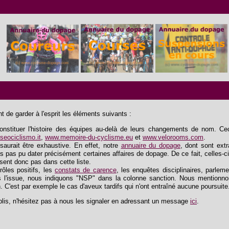
 de garder à l'esprit les éléments suivants :
tituer l'histoire des équipes au-delà de leurs changements de nom. Ceci 
eociclismo.it
,
www.memoire-du-cyclisme.eu
et
www.velorooms.com
.
saurait être exhaustive. En effet, notre
annuaire du dopage
, dont sont extra
s pas pu dater précisément certaines affaires de dopage. De ce fait, celles-ci
ssent donc pas dans cette liste.
trôles positifs, les
constats de carence
, les enquêtes disciplinaires, parlem
 l'issue, nous indiquons "NSP" dans la colonne sanction. Nous mentionnon
n. C'est par exemple le cas d'aveux tardifs qui n'ont entraîné aucune poursuite
lis, n'hésitez pas à nous les signaler en adressant un message
ici
.