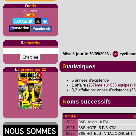
O
utils
A propos
R
echerche
Mise à jour le
30/05/2026
-
cyclism
Statistiques
L
a preuve par 21
5 années d'existence
1 affaire (
267ème sur 635 équipes
) 
0,2 affaire par année d'existence (
32
Noms successifs
Année
E
2022
B&B Hotels - KTM
2021
B&B HOTELS P/B KTM
2020
B&B HOTELS - VITAL CONCEPT