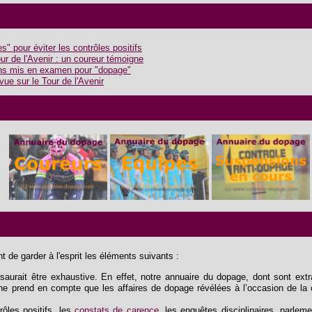
" pour éviter les contrôles positifs
ur de l'Avenir : un coureur témoigne
ens mis en examen pour "dopage"
ue sur le Tour de l'Avenir
 de garder à l'esprit les éléments suivants :
aurait être exhaustive. En effet, notre annuaire du dopage, dont sont extrai
e ne prend en compte que les affaires de dopage révélées à l’occasion de la 
trôles positifs, les
constats de carence
, les enquêtes disciplinaires, parlem