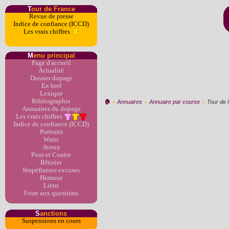
T
our de France
Revue de presse
Indice de confiance (ICCD)
Les vrais chiffres
M
enu principal
Page d'accueil
Actualité
Dossier dopage
En bref
Lexique
Bibliographie
🏠︎
›
Annuaires
›
Annuaire par course
›
Tour de l
Annuaires du dopage
Les vrais chiffres
Indice de confiance (ICCD)
Portraits
Watts
Aveux
Pour et Contre
Bêtisier
Stupéfiantes excuses
Humour
Liens
Foire aux questions
S
anctions
Suspensions en cours