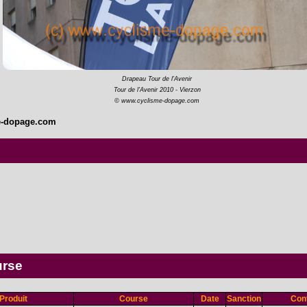
Drapeau Tour de l'Avenir
Tour de l'Avenir 2010 - Vierzon
© www.cyclisme-dopage.com
e-dopage.com
urse
Produit
Course
Date
Sanction
Cont