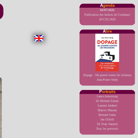
A
genda
04/07/2026
Publication des Indices de Confiance
(ICCD) 2026
A
lire
Dopage - Ma guerre contre les tricheurs
Jean-Pierre Verdy
P
ortraits
Lance Armstrong
Dr Michele Ferrari
Laurent Jalabert
Marcos Maynar
Bernard Sainz
Jan Ullrich
Dr Yvan Vanmol
Tous les portraits