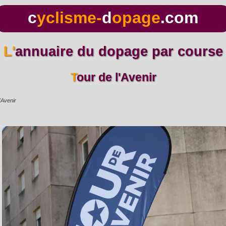
c
yclisme-
d
opage
.com
L'annuaire du dopage par course
Tour de l'Avenir
'Avenir