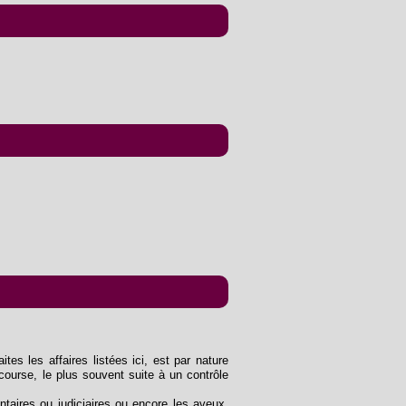
tes les affaires listées ici, est par nature
course, le plus souvent suite à un contrôle
entaires ou judiciaires ou encore les aveux.