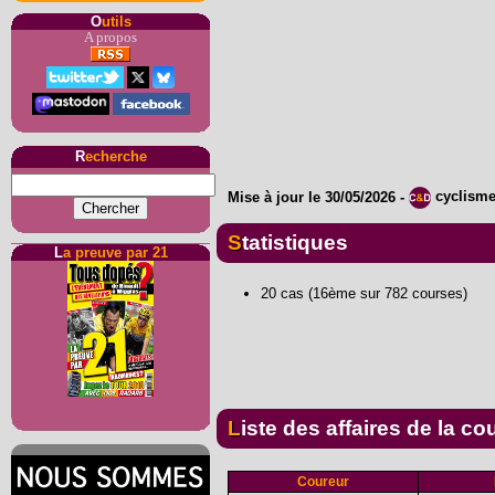
O
utils
A propos
R
echerche
Mise à jour le
30/05/2026
-
cyclism
Statistiques
L
a preuve par 21
20 cas (16ème sur 782 courses)
Liste des affaires de la co
Coureur