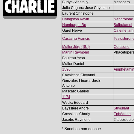
Budyak Anatoliy
Mesocarb
Julia Cegarra Jose Cayetano
Laurent Christophe
Livingston Kevin
Nandrolone
Hamburger Bo
Salbutamol
Garel Hervé
Caféine
,
am
Castaing Francis
Testostéron
Muller Jörg (SUI)
Cortisone
Martin Raymond
Phacetoper
Bouleau Yvon
Muller Daniel
1590
Amphétami
Cavalcanti Giovanni
Gonzales-Linares José-
Antonio
Mascaro Gabriel
1174
Weckx Edouard
Bayssière André
Stimulant
Grosskost Charly
Ephédrine
Jacobs Raymond
2 tubes de 
* Sanction non connue