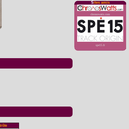
S
ites amis
chronowatts.com
spe15.fr
rôle