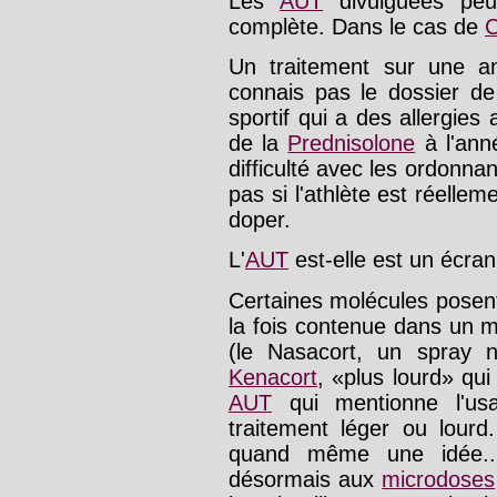
Les
AUT
divulguées peu
complète. Dans le cas de
C
Un traitement sur une a
connais pas le dossier d
sportif qui a des allergies
de la
Prednisolone
à l'anné
difficulté avec les ordonn
pas si l'athlète est réellem
doper.
L'
AUT
est-elle est un écra
Certaines molécules posen
la fois contenue dans un 
(le Nasacort, un spray n
Kenacort
, «plus lourd» qui
AUT
qui mentionne l'u
traitement léger ou lour
quand même une idée...
désormais aux
microdoses