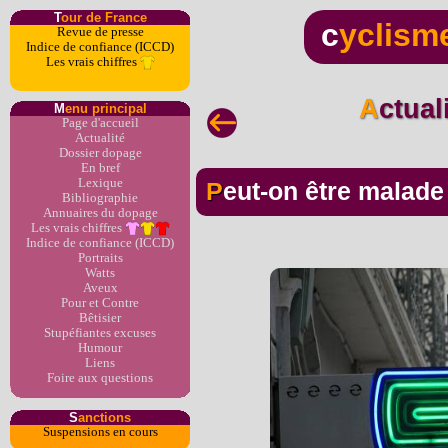
T
our de France
c
yclism
Revue de presse
Indice de confiance (ICCD)
Les vrais chiffres
Actua
M
enu principal
Page d'accueil
Actualité
Dossier dopage
En bref
Lexique
Peut-on être malad
Bibliographie
Annuaires du dopage
Les vrais chiffres
Indice de confiance (ICCD)
Portraits
Watts
Aveux
Pour et Contre
Bêtisier
Stupéfiantes excuses
Humour
Liens
Foire aux questions
S
anctions
Suspensions en cours