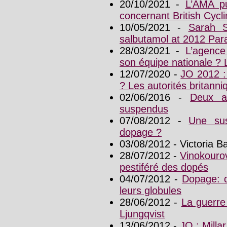
20/10/2021 -
L’AMA pu
concernant British Cycl
10/05/2021 -
Sarah S
salbutamol at 2012 Par
28/03/2021 -
L’agence
son équipe nationale ?
12/07/2020 -
JO 2012 :
? Les autorités britann
02/06/2016 -
Deux a
suspendus
07/08/2012 -
Une sus
dopage ?
03/08/2012 - Victoria 
28/07/2012 -
Vinokouro
pestiféré des dopés
04/07/2012 -
Dopage: d
leurs globules
28/06/2012 -
La guerre
Ljungqvist
13/06/2012 -
JO : Millar