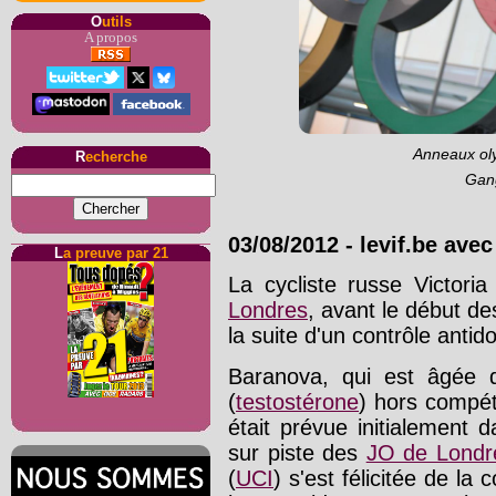
O
utils
A propos
Anneaux oly
R
echerche
Gan
03/08/2012
-
levif.be ave
L
a preuve par 21
La cycliste russe Victor
Londres
, avant le début de
la suite d'un contrôle antido
Baranova, qui est âgée d
(
testostérone
) hors compét
était prévue initialement 
sur piste des
JO de Londr
(
UCI
) s'est félicitée de l