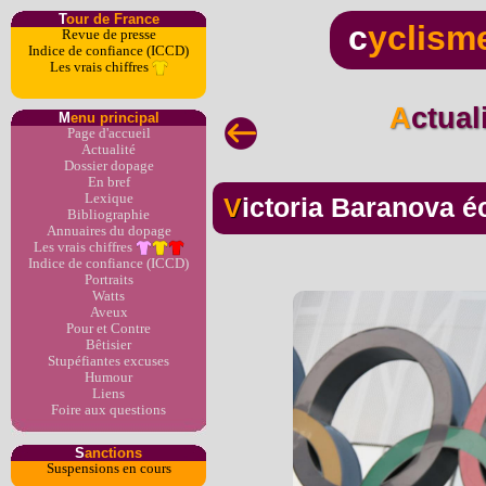
T
our de France
c
yclism
Revue de presse
Indice de confiance (ICCD)
Les vrais chiffres
Actua
M
enu principal
Page d'accueil
Actualité
Dossier dopage
En bref
Lexique
Victoria Baranova 
Bibliographie
Annuaires du dopage
Les vrais chiffres
Indice de confiance (ICCD)
Portraits
Watts
Aveux
Pour et Contre
Bêtisier
Stupéfiantes excuses
Humour
Liens
Foire aux questions
S
anctions
Suspensions en cours