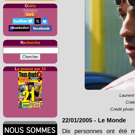
O
utils
A propos
R
echerche
L
a preuve par 21
Laurent
Crit
Crédit photo
22/01/2005
-
Le Monde
Dix personnes ont été m