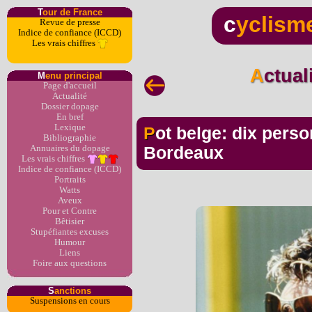
T
our de France
c
yclism
Revue de presse
Indice de confiance (ICCD)
Les vrais chiffres
Actua
M
enu principal
Page d'accueil
Actualité
Dossier dopage
En bref
Lexique
Pot belge: dix personnes mises en examen à
Bibliographie
Annuaires du dopage
Bordeaux
Les vrais chiffres
Indice de confiance (ICCD)
Portraits
Watts
Aveux
Pour et Contre
Bêtisier
Stupéfiantes excuses
Humour
Liens
Foire aux questions
S
anctions
Suspensions en cours