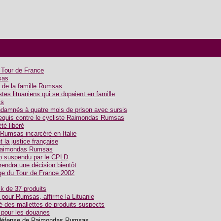
e Tour de France
sas
 de la famille Rumsas
es lituaniens qui se dopaient en famille
is
amnés à quatre mois de prison avec sursis
requis contre le cycliste Raimondas Rumsas
é libéré
Rumsas incarcéré en Italie
la justice française
 Raimondas Rumsas
o suspendu par le CPLD
endra une décision bientôt
age du Tour de France 2002
k de 37 produits
 pour Rumsas, affirme la Lituanie
é des mallettes de produits suspects
r pour les douanes
a défense de Raimondas Rumsas