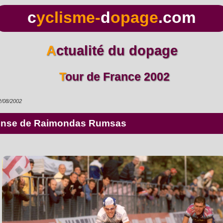
c
yclisme-
d
opage
.com
Actualité du dopage
Tour de France 2002
2/08/2002
éfense de Raimondas Rumsas