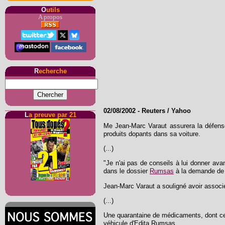
O
utils
A propos
R
echerche
02/08/2002
-
Reuters / Yahoo
L
a preuve par 21
Me Jean-Marc Varaut assurera la défense
produits dopants dans sa voiture.
(...)
"Je n'ai pas de conseils à lui donner ava
dans le dossier
Rumsas
à la demande de 
Jean-Marc Varaut a souligné avoir associé
(...)
Une quarantaine de médicaments, dont cer
véhicule d'Edita Rumsas.