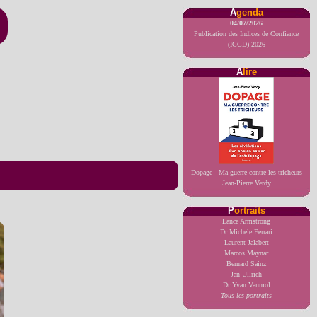
A
genda
04/07/2026
Publication des Indices de Confiance
(ICCD) 2026
A
lire
Dopage - Ma guerre contre les tricheurs
Jean-Pierre Verdy
P
ortraits
Lance Armstrong
Dr Michele Ferrari
Laurent Jalabert
Marcos Maynar
Bernard Sainz
Jan Ullrich
Dr Yvan Vanmol
Tous les portraits