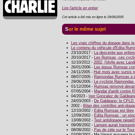
Lire l'article en entier
Cet article a été mis en ligne le 29/06/2005
Sur le même sujet
Les vrais chiffres du dopage dans l
Le contenu du véhicule d'Edita Rum
23/10/2017 -
La descente aux enfers
20/10/2017 -
Les Rumsas, ces cyclist
11/10/2012 -
2002, l'idylle avec Land
26/01/2006 -
Les époux Rumsas cond
24/11/2005 -
Huit mois avec sursis 
08/07/2005 -
Raimondas Rumsas a ét
29/06/2005 -
Le cycliste Raimondas 
01/12/2004 -
Rumsas renvoyé devant 
07/05/2004 -
Mandat d'arrêt contre
04/2023 -
Igor Gonzalez de Galdean
24/03/2003 -
De Galdeano: le CPLD r
2002 -
Bilan des contrôles anti-dop
12/10/2002 -
Edita Rumsas est libre
12/09/2002 -
Edita Rumsas : un stoc
13/08/2002 -
Test antidopage négatif
09/08/2002 -
Lampre aurait transport
08/08/2002 -
Pas de zèle sur le Tou
02/08/2002 - Me Varaut assurera l