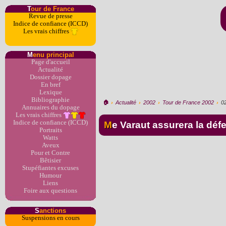
T
our de France
Revue de presse
Indice de confiance (ICCD)
Les vrais chiffres
M
enu principal
Page d'accueil
Actualité
Dossier dopage
En bref
Lexique
Bibliographie
🏠︎
›
Actualité
›
2002
›
Tour de France 2002
›
0
Annuaires du dopage
Les vrais chiffres
Indice de confiance (ICCD)
Me Varaut assurera la d
Portraits
Watts
Aveux
Pour et Contre
Bêtisier
Stupéfiantes excuses
Humour
Liens
Foire aux questions
S
anctions
Suspensions en cours